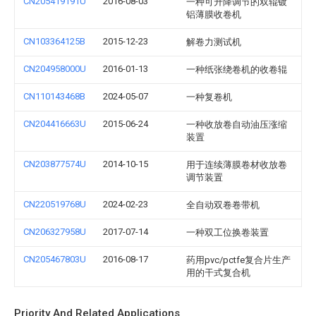
CN205419191U
2016-08-03
一种可升降调节的双辊镀
铝薄膜收卷机
CN103364125B
2015-12-23
解卷力测试机
CN204958000U
2016-01-13
一种纸张绕卷机的收卷辊
CN110143468B
2024-05-07
一种复卷机
CN204416663U
2015-06-24
一种收放卷自动油压涨缩
装置
CN203877574U
2014-10-15
用于连续薄膜卷材收放卷
调节装置
CN220519768U
2024-02-23
全自动双卷卷带机
CN206327958U
2017-07-14
一种双工位换卷装置
CN205467803U
2016-08-17
药用pvc/pctfe复合片生产
用的干式复合机
Priority And Related Applications