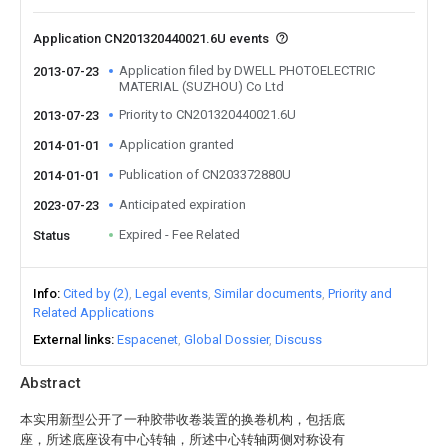
Application CN201320440021.6U events
Application filed by DWELL PHOTOELECTRIC
2013-07-23
MATERIAL (SUZHOU) Co Ltd
Priority to CN201320440021.6U
2013-07-23
Application granted
2014-01-01
Publication of CN203372880U
2014-01-01
Anticipated expiration
2023-07-23
Expired - Fee Related
Status
Info
Cited by (2)
Legal events
Similar documents
Priority and
Related Applications
External links
Espacenet
Global Dossier
Discuss
Abstract
本实用新型公开了一种胶带收卷装置的换卷机构，包括底
座，所述底座设有中心转轴，所述中心转轴两侧对称设有