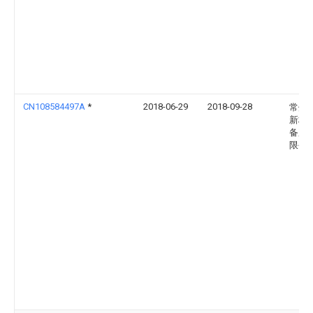
CN108584497A
*
2018-06-29
2018-09-28
常州
新材
备股
限公