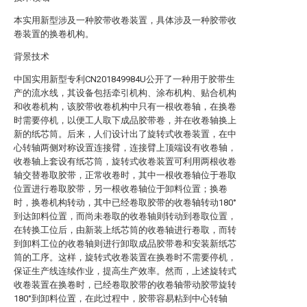
本实用新型涉及一种胶带收卷装置，具体涉及一种胶带收
卷装置的换卷机构。
背景技术
中国实用新型专利CN201849984U公开了一种用于胶带生
产的流水线，其设备包括牵引机构、涂布机构、贴合机构
和收卷机构，该胶带收卷机构中只有一根收卷轴，在换卷
时需要停机，以便工人取下成品胶带卷，并在收卷轴换上
新的纸芯筒。后来，人们设计出了旋转式收卷装置，在中
心转轴两侧对称设置连接臂，连接臂上顶端设有收卷轴，
收卷轴上套设有纸芯筒，旋转式收卷装置可利用两根收卷
轴交替卷取胶带，正常收卷时，其中一根收卷轴位于卷取
位置进行卷取胶带，另一根收卷轴位于卸料位置；换卷
时，换卷机构转动，其中已经卷取胶带的收卷轴转动180°
到达卸料位置，而尚未卷取的收卷轴则转动到卷取位置，
在转换工位后，由新装上纸芯筒的收卷轴进行卷取，而转
到卸料工位的收卷轴则进行卸取成品胶带卷和安装新纸芯
筒的工序。这样，旋转式收卷装置在换卷时不需要停机，
保证生产线连续作业，提高生产效率。然而，上述旋转式
收卷装置在换卷时，已经卷取胶带的收卷轴带动胶带旋转
180°到卸料位置，在此过程中，胶带容易粘到中心转轴