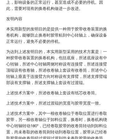
上，影响设备的正常运行，甚至造成不必要的停机。因
此，需要对现有的换卷机构做进一步改进。
发明内容
本实用新型的发明目的是提供一种用于胶带收卷装置的换
卷机构，能够防止换卷时胶带粘到中心转轴上，确保设备
正常运行，避免不必要的停机。
为达到上述发明目的，本实用新型采用的技术方案是：一
种胶带收卷装置的换卷机构，包括底座，所述底座设有中
心转轴，所述中心转轴两侧对称设有连接臂，所述连接臂
顶端设有收卷轴，所述收卷轴上套设有收卷筒，所述中心
转轴上垂直于连接臂方向对称设有支撑臂，所述支撑臂端
部设有支撑轴，所述支撑轴上套设有过渡辊。
上述技术方案中，所述收卷轴上套设有纸芯收卷筒。
上述技术方案中，所述过渡辊的宽度与胶带宽度一致。
上述技术方案中，其中一根收卷轴位于卷取位置进行卷取
胶带，另一根收卷轴位于卸料位置，换卷时，换卷机构绕
中心转轴转动180°，已经卷取胶带的收卷筒转动到卸料位
置，尚未卷取的收卷筒则转动到卷取位置，胶带从已经卷
取胶带的收卷筒经过渡辊过渡到尚未卷取胶带的收卷筒