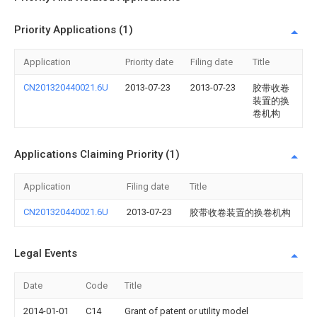
Priority Applications (1)
Application
Priority date
Filing date
Title
CN201320440021.6U
2013-07-23
2013-07-23
胶带收卷
装置的换
卷机构
Applications Claiming Priority (1)
Application
Filing date
Title
CN201320440021.6U
2013-07-23
胶带收卷装置的换卷机构
Legal Events
Date
Code
Title
2014-01-01
C14
Grant of patent or utility model