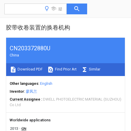
胶带收卷装置的换卷机构
CN203372880U
China
Download PDF
Find Prior Art
Similar
Other languages
English
Inventor
廖凤兰
Current Assignee
DWELL PHOTOELECTRIC MATERIAL (SUZHOU)
Co Ltd
Worldwide applications
2013
CN