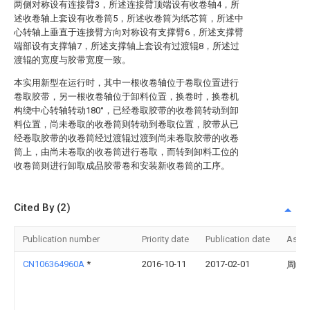
两侧对称设有连接臂3，所述连接臂顶端设有收卷轴4，所
述收卷轴上套设有收卷筒5，所述收卷筒为纸芯筒，所述中
心转轴上垂直于连接臂方向对称设有支撑臂6，所述支撑臂
端部设有支撑轴7，所述支撑轴上套设有过渡辊8，所述过
渡辊的宽度与胶带宽度一致。
本实用新型在运行时，其中一根收卷轴位于卷取位置进行
卷取胶带，另一根收卷轴位于卸料位置，换卷时，换卷机
构绕中心转轴转动180°，已经卷取胶带的收卷筒转动到卸
料位置，尚未卷取的收卷筒则转动到卷取位置，胶带从已
经卷取胶带的收卷筒经过渡辊过渡到尚未卷取胶带的收卷
筒上，由尚未卷取的收卷筒进行卷取，而转到卸料工位的
收卷筒则进行卸取成品胶带卷和安装新收卷筒的工序。
Cited By (2)
Publication number
Priority date
Publication date
Assi
CN106364960A
*
2016-10-11
2017-02-01
周峰