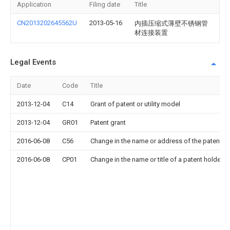
Application
Filing date
Title
CN2013202645562U
2013-05-16
内插压缩式薄壁不锈钢管
材连接装置
Legal Events
Date
Code
Title
2013-12-04
C14
Grant of patent or utility model
2013-12-04
GR01
Patent grant
2016-06-08
C56
Change in the name or address of the patentee
2016-06-08
CP01
Change in the name or title of a patent holder