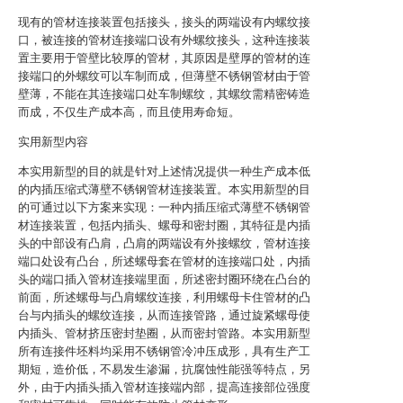
现有的管材连接装置包括接头，接头的两端设有内螺纹接
口，被连接的管材连接端口设有外螺纹接头，这种连接装
置主要用于管壁比较厚的管材，其原因是壁厚的管材的连
接端口的外螺纹可以车制而成，但薄壁不锈钢管材由于管
壁薄，不能在其连接端口处车制螺纹，其螺纹需精密铸造
而成，不仅生产成本高，而且使用寿命短。
实用新型内容
本实用新型的目的就是针对上述情况提供一种生产成本低
的内插压缩式薄壁不锈钢管材连接装置。本实用新型的目
的可通过以下方案来实现：一种内插压缩式薄壁不锈钢管
材连接装置，包括内插头、螺母和密封圈，其特征是内插
头的中部设有凸肩，凸肩的两端设有外接螺纹，管材连接
端口处设有凸台，所述螺母套在管材的连接端口处，内插
头的端口插入管材连接端里面，所述密封圈环绕在凸台的
前面，所述螺母与凸肩螺纹连接，利用螺母卡住管材的凸
台与内插头的螺纹连接，从而连接管路，通过旋紧螺母使
内插头、管材挤压密封垫圈，从而密封管路。本实用新型
所有连接件坯料均采用不锈钢管冷冲压成形，具有生产工
期短，造价低，不易发生渗漏，抗腐蚀性能强等特点，另
外，由于内插头插入管材连接端内部，提高连接部位强度