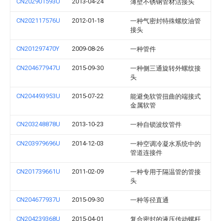
CN202901593U
2013-04-24
薄壁不锈钢管材活接头
CN202117576U
2012-01-18
一种气密封特殊螺纹油管
接头
CN201297470Y
2009-08-26
一种管件
CN204677947U
2015-09-30
一种侧三通旋转外螺纹接
头
CN204493953U
2015-07-22
能避免软管扭曲的端接式
金属软管
CN203248878U
2013-10-23
一种自锁波纹管件
CN203979696U
2014-12-03
一种空调冷凝水系统中的
管道连接件
CN201739661U
2011-02-09
一种专用于隔温管的管接
头
CN204677937U
2015-09-30
一种等径直通
CN204239368U
2015-04-01
复合密封的液压传动螺杆