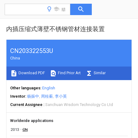
内插压缩式薄壁不锈钢管材连接装置
CN203322553U
China
Download PDF
Find Prior Art
Similar
Other languages
English
Inventor
杨振中
周桂蘅
李小英
Current Assignee
Sanchuan Wisdom Technology Co Ltd
Worldwide applications
2013
CN