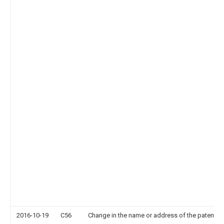
2016-10-19
C56
Change in the name or address of the patentee