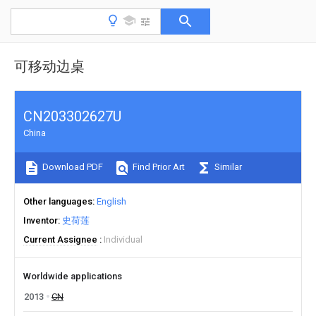
可移动边桌
CN203302627U
China
Download PDF
Find Prior Art
Similar
Other languages
English
Inventor
史荷莲
Current Assignee
Individual
Worldwide applications
2013
CN