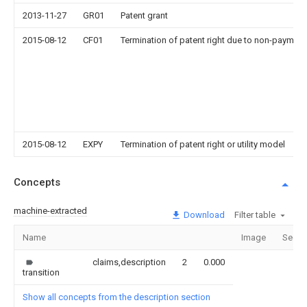
2013-11-27
GR01
Patent grant
2015-08-12
CF01
Termination of patent right due to non-payment
2015-08-12
EXPY
Termination of patent right or utility model
Concepts
machine-extracted
Download
Filter table
Name
Image
Secti
claims,description
2
0.000
transition
Show all concepts from the description section