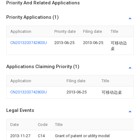
Priority And Related Applications
Priority Applications (1)
Application
Priority date
Filing date
Title
CN2013203742803U
2013-06-25
2013-06-25
可移动边
桌
Applications Claiming Priority (1)
Application
Filing date
Title
CN2013203742803U
2013-06-25
可移动边桌
Legal Events
Date
Code
Title
2013-11-27
C14
Grant of patent or utility model