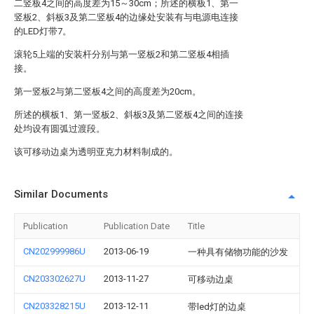
二竖板4之间的高度差为15～30cm；所述的横板1、第一
竖板2、斜板3及第二竖板4的边缘处安装有与电源电连接
的LED灯带7。
滚轮5上端的安装杆分别与第一竖板2和第二竖板4相插
接。
第一竖板2与第二竖板4之间的高度差为20cm。
所述的横板1、第一竖板2、斜板3及第二竖板4之间的连接
处均设有圆弧过渡段。
该可移动边桌为透明亚克力材料制成的。
Similar Documents
Publication
Publication Date
Title
CN202999986U
2013-06-19
一种具有储物功能的沙发
CN203302627U
2013-11-27
可移动边桌
CN203328215U
2013-12-11
带led灯的边桌