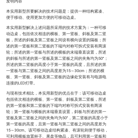
发明内容
本实用新型所要解决的技术问题是：提供一种结构紧凑、
便于移动、使用更加方便的可移动边桌。
本实用新型解决上述问题所采用的技术方案为：一种可移
动边桌，包括依次相连的横板、第一竖板、斜板及第二竖
板，所述的斜板及第二竖板之间设有横向设置的隔板；所
述的第一竖板和第二竖板的下端均对称可拆式安装有两滚
轮；所述的第一竖板与所述的横板的末端垂直设置，所述
的斜板与所述的第一竖板及第二竖板之间的夹角均为50°；
所述的第二竖板的高度小于第一竖板的高度，且所述的第
一竖板与第二竖板之间的高度差为15～30cm；所述的横
板、第一竖板、斜板及第二竖板的边缘处安装有与电源电
连接的LED灯带。
与现有技术相比，本实用新型的优点在于：该可移动边桌
包括依次相连的横板、第一竖板、斜板及第二竖板，所述
的第一竖板和第二竖板的下端均对称可拆式安装有两滚
轮；第一竖板与横板的末端垂直设置，斜板与所述的第一
竖板及第二竖板之间的夹角均为50°，第二竖板的高度小于
第一竖板的高度，且第一竖板与第二竖板之间的高度差为
15～30cm。该可移动边桌结构紧凑、有滚轮则便于移动，
可利用横板放置杯子、果盘等物品，且可利用第一竖板和