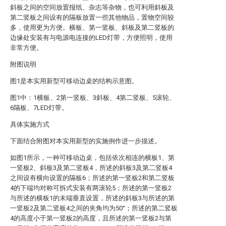
斜板之间的空间放置报纸、杂志等杂物，也可利用斜板及
第二竖板之间设有的隔板放置一些其他物品，置物空间较
多，使用更为方便。横板、第一竖板、斜板及第二竖板的
边缘处安装有与电源电连接的LED灯带，方便照明，使用
非常方便。
附图说明
图1是本实用新型可移动边桌的结构示意图。
图1中：1横板、2第一竖板、3斜板、4第二竖板、5滚轮、
6隔板、7LED灯带。
具体实施方式
下面结合附图对本实用新型的实施例作进一步描述。
如图1所示，一种可移动边桌，包括依次相连的横板1、第
一竖板2、斜板3及第二竖板4，所述的斜板3及第二竖板4
之间设有横向设置的隔板6；所述的第一竖板2和第二竖板
4的下端均对称可拆式安装有两滚轮5；所述的第一竖板2
与所述的横板1的末端垂直设置，所述的斜板3与所述的第
一竖板2及第二竖板4之间的夹角均为50°；所述的第二竖板
4的高度小于第一竖板2的高度，且所述的第一竖板2与第