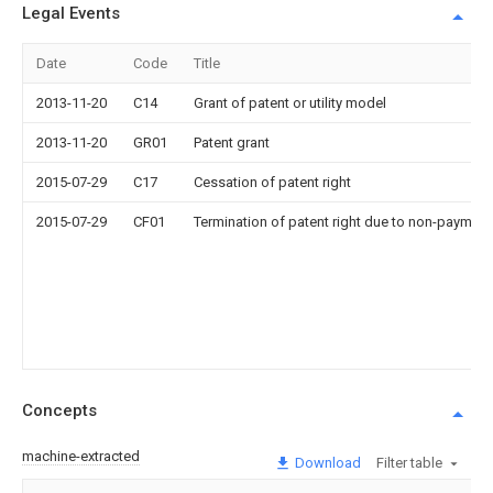
Legal Events
Date
Code
Title
2013-11-20
C14
Grant of patent or utility model
2013-11-20
GR01
Patent grant
2015-07-29
C17
Cessation of patent right
2015-07-29
CF01
Termination of patent right due to non-payment
Concepts
machine-extracted
Download
Filter table