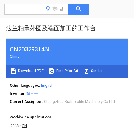
法兰轴承外圆及端面加工的工作台
CN203293146U
China
Download PDF
Find Prior Art
Similar
Other languages
English
Inventor
魏玉平
Current Assignee
Changzhou Brati Textile Machinery Co Ltd
Worldwide applications
2013
CN