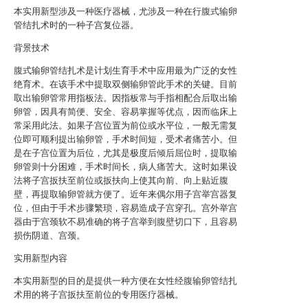
本实用新型涉及一种医疗器械，尤涉及一种在行腹式输卵
管结扎术时的一种子宫复位器。
背景技术
腹式输卵管结扎术是计划生育手术中应用最为广泛的女性
绝育术。在该手术中提取双侧输卵管此手术的关键。目前
取出输卵管常用指板法。因指板常与手指相配合后取出输
卵管，因具有简便、安全、容易掌握等优点，因而临床上
常采用此法。如果子宫位置为前位或水平位，一般无需复
位即可顺利提出输卵管，手术时间短，受术者痛苦小。但
是在子宫位置为后位，尤其是极度后倾后屈位时，提取输
卵管则十分困难，手术时间长，病人痛苦大。这时如果设
法将子宫扳扶至前位或扳扶向上使其向前、向上贴近腹
壁，再提取输卵管就方便了。近年来偶尔用子宫举宫器复
位，但由于手术步骤繁琐，容易造成子宫穿孔。宫外举宫
器由于宫颈软不易准确的将子宫举到腹壁切口下，且容易
损伤阴道、宫颈。
实用新型内容
本实用新型的目的是提供一种方便在女性经腹输卵管结扎
术用的将子宫扳扶至前位的专用医疗器械。