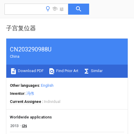
子宫复位器
CN203290988U
China
Download PDF
Find Prior Art
Similar
Other languages
English
Inventor
冯伟
Current Assignee
Individual
Worldwide applications
2013
CN