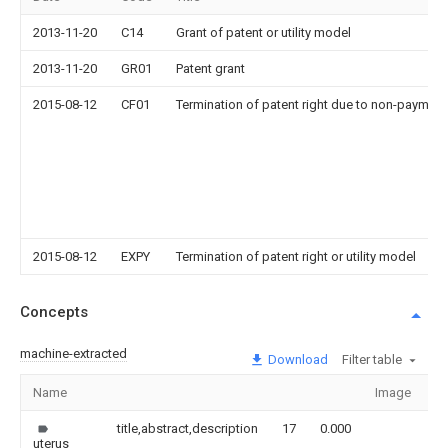
2013-11-20
C14
Grant of patent or utility model
2013-11-20
GR01
Patent grant
2015-08-12
CF01
Termination of patent right due to non-payment
2015-08-12
EXPY
Termination of patent right or utility model
Concepts
machine-extracted
Download
Filter table
Name
Image
Se
title,abstract,description
17
0.000
uterus