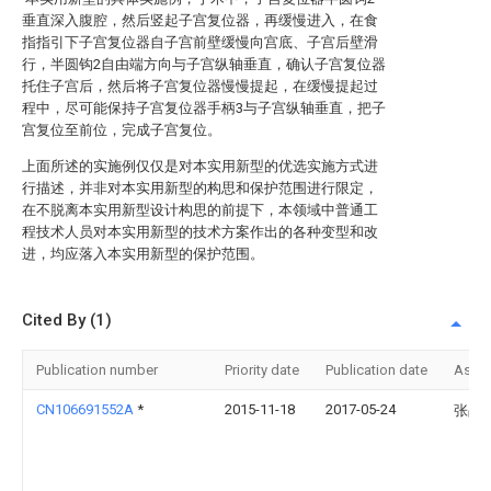
垂直深入腹腔，然后竖起子宫复位器，再缓慢进入，在食
指指引下子宫复位器自子宫前壁缓慢向宫底、子宫后壁滑
行，半圆钩2自由端方向与子宫纵轴垂直，确认子宫复位器
托住子宫后，然后将子宫复位器慢慢提起，在缓慢提起过
程中，尽可能保持子宫复位器手柄3与子宫纵轴垂直，把子
宫复位至前位，完成子宫复位。
上面所述的实施例仅仅是对本实用新型的优选实施方式进
行描述，并非对本实用新型的构思和保护范围进行限定，
在不脱离本实用新型设计构思的前提下，本领域中普通工
程技术人员对本实用新型的技术方案作出的各种变型和改
进，均应落入本实用新型的保护范围。
Cited By (1)
Publication number
Priority date
Publication date
Assi
CN106691552A
*
2015-11-18
2017-05-24
张晶