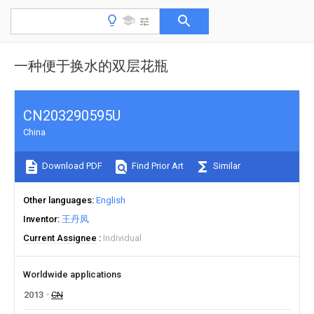
一种便于换水的双层花瓶
CN203290595U
China
Download PDF
Find Prior Art
Similar
Other languages
English
Inventor
王丹凤
Current Assignee
Individual
Worldwide applications
2013
CN