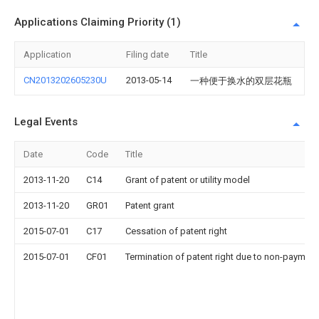
Applications Claiming Priority (1)
Application
Filing date
Title
CN2013202605230U
2013-05-14
一种便于换水的双层花瓶
Legal Events
Date
Code
Title
2013-11-20
C14
Grant of patent or utility model
2013-11-20
GR01
Patent grant
2015-07-01
C17
Cessation of patent right
2015-07-01
CF01
Termination of patent right due to non-payment