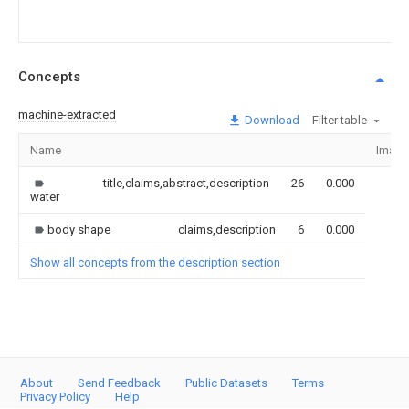
Concepts
machine-extracted
Download
Filter table
Name
Image
title,claims,abstract,description
26
0.000
water
body shape
claims,description
6
0.000
Show all concepts from the description section
About
Send Feedback
Public Datasets
Terms
Privacy Policy
Help