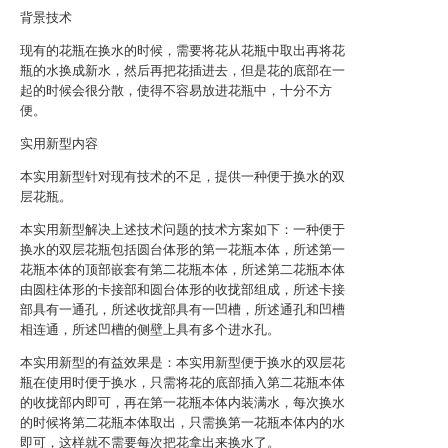
背景技术
现有的花瓶在换水的时候，需要将花从花瓶中取出再将花
瓶的水换成新水，然后再把花插进去，但是花的底部在一
起的时候会很分散，使得不容易放进花瓶中，十分不方
便。
实用新型内容
本实用新型针对现有技术的不足，提供一种便于换水的双
层花瓶。
本实用新型解决上述技术问题的技术方案如下：一种便于
换水的双层花瓶包括圆台体形的第一花瓶本体，所述第一
花瓶本体的顶部嵌套有第二花瓶本体，所述第二花瓶本体
由圆柱体形的卡接部和圆台体形的收拢部组成，所述卡接
部具有一通孔，所述收拢部具有一凹槽，所述通孔和凹槽
相连通，所述凹槽的侧壁上具有多个进水孔。
本实用新型的有益效果是：本实用新型便于换水的双层花
瓶在使用时便于换水，只需将花的底部插入第二花瓶本体
的收拢部内即可，再在第一花瓶本体内装满水，每次换水
的时候将第二花瓶本体取出，只需换第一花瓶本体内的水
即可，这样就不需要每次把花拿出来换水了。