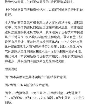
导致气体泄露，并对罩体周围的B级环境造成影响。
上述过滤器采用液槽密封结构，以保证过滤器的密封性能
良好。
本方案的有益效果可根据对上述方案的叙述得知，该层流
罩中，其罩体的进风口端固定连接有进风法兰，罩体通过
进风法兰直接从送风管取风，从而避免了现有技术中侧进
风方式对周围B级环境造成的乱流和紊流。罩体侧壁上部
设置有压差计，压差计用来检测罩体内FFU上方空腔与罩
体外部B级环境之间的压差是否为负压，以防止罩体内的
气体泄露到罩体周围的B级环境中而影响B级环境的性能。
由此可见，本实用新型与现有技术相比，具有实质性特点
和进步，其实施的有益效果也是显而易见的。
附图说明
图1为本实用新型具体实施方式的结构示意图。
图2为图1中A-A剖视结构示意图。
图中，1为报警器，2为压差计，3为密封垫，4为进风法
兰，5为罩体，6为FFU，7为过滤器，8为支撑架，9为定位
挡块。