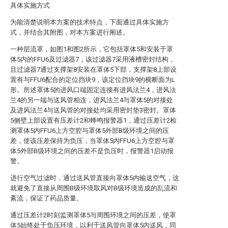
具体实施方式
为能清楚说明本方案的技术特点，下面通过具体实施方
式，并结合其附图，对本方案进行阐述。
一种层流罩，如图1和图2所示，它包括罩体5和安装于罩
体5内的FFU6及过滤器7，该过滤器7采用液槽密封结构，
且过滤器7通过支撑架8安装在罩体5下部，支撑架8上部设
置有与FFU6配合的定位挡块9，该定位挡块9的横断面为L
形。所述罩体5的进风口端固定连接有进风法兰4，进风法
兰4的另一端与送风管相连，进风法兰4与罩体5的对接处
及进风法兰4与送风管的对接处均采用密封垫3密封。罩体
5侧壁上部设置有压差计2和蜂鸣报警器1，通过压差计2检
测罩体5内FFU6上方空腔与罩体5外部B级环境之间的压
差，使该压差保持为负压，当罩体5内FFU6上方空腔与罩
体5外部B级环境之间的压差不是负压时，报警器1启动报
警。
进行空气过滤时，通过送风管直接向罩体5内输送空气，这
就避免了直接从周围B级环境取风对B级环境造成的乱流和
紊流，保证了药品质量。
通过压差计2时刻监测罩体5与周围环境之间的压差，使罩
体5始终处于负压环境，以利于送风管向罩体5内送风，同