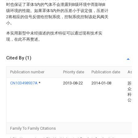
时也保证了罩体5内的气体不会泄露到B级环境中而影响B
级环境的性能。如果罩体5内外的压差小于设定值，压差计
2将相应的信号反馈给控制系统，控制系统控制该处风阀关
小。
本实用新型中未经描述的技术特征可以通过现有技术实
现，在此不再赘述。
Cited By (1)
Publication number
Priority date
Publication date
Assi
CN103498937A
*
2013-08-22
2014-01-08
苏州
众达
科技
公司
Family To Family Citations