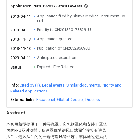
Application CN2013201788291U events
Application filed by Shinva Medical Instrument Co
2013-04-11
Ltd
Priority to CN2013201788291U
2013-04-11
Application granted
2013-11-13
Publication of CN203286696U
2013-11-13
Anticipated expiration
2023-04-11
Expired - Fee Related
Status
Info
Cited by (1)
Legal events
Similar documents
Priority and
Related Applications
External links
Espacenet
Global Dossier
Discuss
Abstract
本实用新型提供了一种层流罩，它包括罩体和安装于罩体
内的FFU及过滤器，所述罩体的进风口端固定连接有进风
法兰，进风法兰的另一端与送风管相连，罩体通过进风法