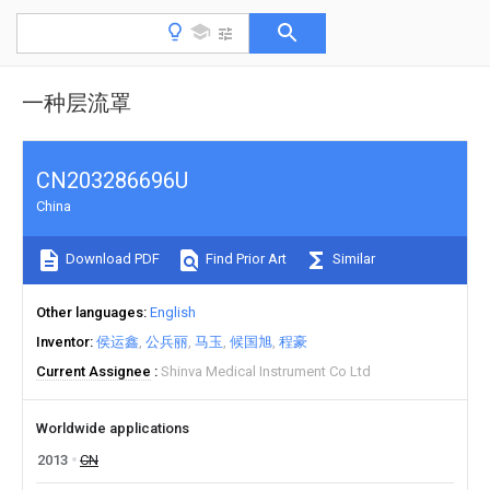
一种层流罩
CN203286696U
China
Download PDF
Find Prior Art
Similar
Other languages
English
Inventor
侯运鑫
公兵丽
马玉
候国旭
程豪
Current Assignee
Shinva Medical Instrument Co Ltd
Worldwide applications
2013
CN