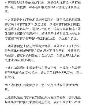
本实用新型要解决的技术问题，就是针对现有技术所存在
的不足，而提供一种不会影响周围B级环境稳定性的层流
罩。
本方案是通过如下技术措施来实现的：该层流罩包括罩体
和安装于罩体内的FFU及过滤器，所述罩体的进风口端固
定连接有进风法兰，进风法兰的另一端与送风管相连；罩
体侧壁上部设置有压差计，通过压差计检测罩体内FFU上
方空腔与罩体外部B级环境之间的压差，该压差为负压。
上述罩体侧壁上部还设置有报警器，当罩体内FFU上方空
腔与罩体外部B级环境之间的压差不是负压时，报警器启
动报警，使罩体内时刻处于负压状态，以防止FFU上方的
气体泄漏至B级环境区。
上述过滤器通过支撑架安装在罩体下部，支撑架上部设置
有与FFU配合的定位挡块，通过定位挡块对FFU定位，防止
其窜动。
为了达到更好的定位效果，使上述定位挡块的横断面为L
形。
上述进风法兰与罩体的对接处采用密封垫密封，进风法兰
与送风管的对接处采用密封垫密封，以防止因密封不严而