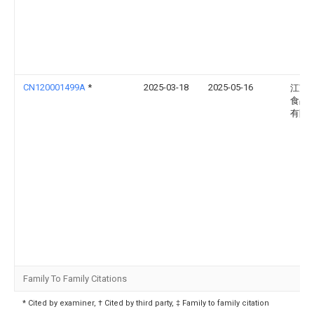
CN120001499A
*
2025-03-18
2025-05-16
江苏
食品
有限
Family To Family Citations
* Cited by examiner, † Cited by third party, ‡ Family to family citation