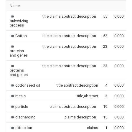
Name
title,claims,abstract,description
55
0.000
pulverizing
process
Cotton
title,claims,abstract,description
52
0.000
title,claims,abstract,description
23
0.000
proteins
and genes
title,claims,abstract,description
23
0.000
proteins
and genes
cottonseed oil
title,abstract,description
4
0.000
meals
title,abstract
3
0.000
particle
claims,abstract,description
19
0.000
discharging
claims,description
15
0.000
extraction
claims
1
0.000