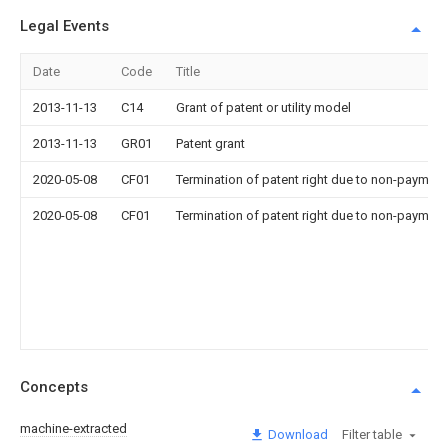
Legal Events
Date
Code
Title
2013-11-13
C14
Grant of patent or utility model
2013-11-13
GR01
Patent grant
2020-05-08
CF01
Termination of patent right due to non-payment
2020-05-08
CF01
Termination of patent right due to non-payment
Concepts
machine-extracted
Download
Filter table