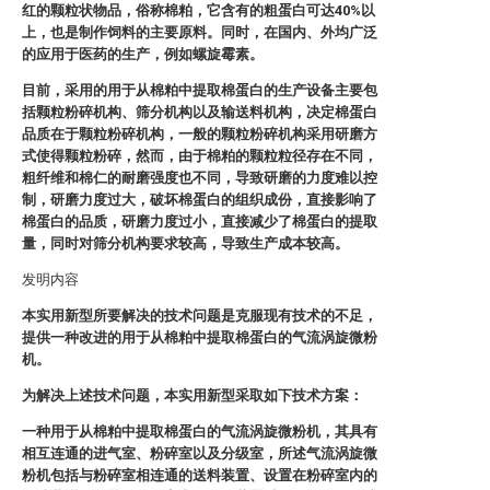
红的颗粒状物品，俗称棉粕，它含有的粗蛋白可达40%以
上，也是制作饲料的主要原料。同时，在国内、外均广泛
的应用于医药的生产，例如螺旋霉素。
目前，采用的用于从棉粕中提取棉蛋白的生产设备主要包
括颗粒粉碎机构、筛分机构以及输送料机构，决定棉蛋白
品质在于颗粒粉碎机构，一般的颗粒粉碎机构采用研磨方
式使得颗粒粉碎，然而，由于棉粕的颗粒粒径存在不同，
粗纤维和棉仁的耐磨强度也不同，导致研磨的力度难以控
制，研磨力度过大，破坏棉蛋白的组织成份，直接影响了
棉蛋白的品质，研磨力度过小，直接减少了棉蛋白的提取
量，同时对筛分机构要求较高，导致生产成本较高。
发明内容
本实用新型所要解决的技术问题是克服现有技术的不足，
提供一种改进的用于从棉粕中提取棉蛋白的气流涡旋微粉
机。
为解决上述技术问题，本实用新型采取如下技术方案：
一种用于从棉粕中提取棉蛋白的气流涡旋微粉机，其具有
相互连通的进气室、粉碎室以及分级室，所述气流涡旋微
粉机包括与粉碎室相连通的送料装置、设置在粉碎室内的