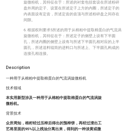
旋微粉机，其特征在于：所述的衬套包括套设在所述粉碎
盘外周的定子、设置在所述定子上方的内圈，所述定子的
内表面设有定齿，所述定齿的齿顶与所述粉碎盘之间存在
间隙。
6. 根据权利要求5所述的用于从棉粕中提取棉蛋白的气流涡
旋微粉机，其特征在于：所述定子的侧壁上设有下半圆
孔，所述内圈的侧壁上设有与所述下半圆孔相对应的上半
圆孔，所述送料辊筒的进料口与所述上、下半圆孔构成的
连接孔相连接。
Description
一种用于从棉粕中提取棉蛋白的气流涡旋微粉机
技术领域
本实用新型涉及一种用于从棉粕中提取棉蛋白的气流涡旋
微粉机。
背景技术
众所周知，棉籽经过压榨后得出的预榨饼，再经过浸出工
艺将里面的95%以上残油分离出来，得到的一种淡黄或微