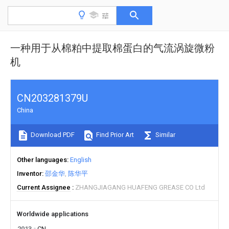
一种用于从棉粕中提取棉蛋白的气流涡旋微粉
机
CN203281379U
China
Download PDF
Find Prior Art
Similar
Other languages
English
Inventor
邵金华
陈华平
Current Assignee
ZHANGJIAGANG HUAFENG GREASE CO Ltd
Worldwide applications
2013
CN