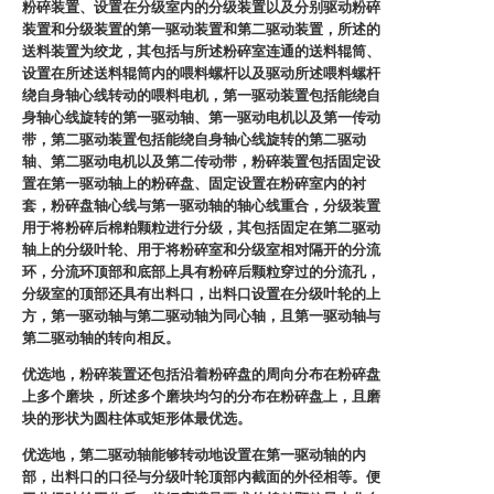
粉碎装置、设置在分级室内的分级装置以及分别驱动粉碎
装置和分级装置的第一驱动装置和第二驱动装置，所述的
送料装置为绞龙，其包括与所述粉碎室连通的送料辊筒、
设置在所述送料辊筒内的喂料螺杆以及驱动所述喂料螺杆
绕自身轴心线转动的喂料电机，第一驱动装置包括能绕自
身轴心线旋转的第一驱动轴、第一驱动电机以及第一传动
带，第二驱动装置包括能绕自身轴心线旋转的第二驱动
轴、第二驱动电机以及第二传动带，粉碎装置包括固定设
置在第一驱动轴上的粉碎盘、固定设置在粉碎室内的衬
套，粉碎盘轴心线与第一驱动轴的轴心线重合，分级装置
用于将粉碎后棉粕颗粒进行分级，其包括固定在第二驱动
轴上的分级叶轮、用于将粉碎室和分级室相对隔开的分流
环，分流环顶部和底部上具有粉碎后颗粒穿过的分流孔，
分级室的顶部还具有出料口，出料口设置在分级叶轮的上
方，第一驱动轴与第二驱动轴为同心轴，且第一驱动轴与
第二驱动轴的转向相反。
优选地，粉碎装置还包括沿着粉碎盘的周向分布在粉碎盘
上多个磨块，所述多个磨块均匀的分布在粉碎盘上，且磨
块的形状为圆柱体或矩形体最优选。
优选地，第二驱动轴能够转动地设置在第一驱动轴的内
部，出料口的口径与分级叶轮顶部内截面的外径相等。便