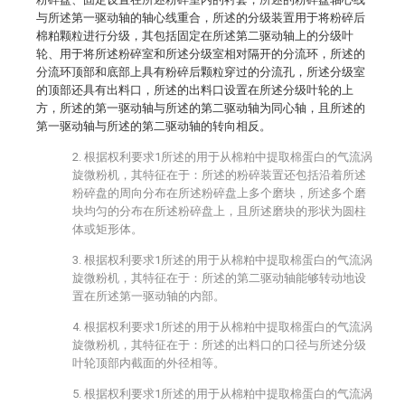
与所述第一驱动轴的轴心线重合，所述的分级装置用于将粉碎后
棉粕颗粒进行分级，其包括固定在所述第二驱动轴上的分级叶
轮、用于将所述粉碎室和所述分级室相对隔开的分流环，所述的
分流环顶部和底部上具有粉碎后颗粒穿过的分流孔，所述分级室
的顶部还具有出料口，所述的出料口设置在所述分级叶轮的上
方，所述的第一驱动轴与所述的第二驱动轴为同心轴，且所述的
第一驱动轴与所述的第二驱动轴的转向相反。
2. 根据权利要求1所述的用于从棉粕中提取棉蛋白的气流涡
旋微粉机，其特征在于：所述的粉碎装置还包括沿着所述
粉碎盘的周向分布在所述粉碎盘上多个磨块，所述多个磨
块均匀的分布在所述粉碎盘上，且所述磨块的形状为圆柱
体或矩形体。
3. 根据权利要求1所述的用于从棉粕中提取棉蛋白的气流涡
旋微粉机，其特征在于：所述的第二驱动轴能够转动地设
置在所述第一驱动轴的内部。
4. 根据权利要求1所述的用于从棉粕中提取棉蛋白的气流涡
旋微粉机，其特征在于：所述的出料口的口径与所述分级
叶轮顶部内截面的外径相等。
5. 根据权利要求1所述的用于从棉粕中提取棉蛋白的气流涡