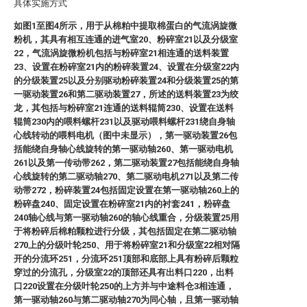
具体实施方式
如图1至图4所示，用于从棉粕中提取棉蛋白的气流涡旋微
粉机，其具有相互连通的进气室20、粉碎室21以及分级室
22，气流涡旋微粉机包括与粉碎室21相连通的送料装置
23、设置在粉碎室21内的粉碎装置24、设置在分级室22内
的分级装置25以及分别驱动粉碎装置24和分级装置25的第
一驱动装置26和第二驱动装置27，所述的送料装置23为绞
龙，其包括与粉碎室21连通的送料辊筒230、设置在送料
辊筒230内的喂料螺杆231以及驱动喂料螺杆231绕自身轴
心线转动的喂料电机（图中未显示），第一驱动装置26包
括能绕自身轴心线旋转的第一驱动轴260、第一驱动电机
261以及第一传动带262，第二驱动装置27包括能绕自身轴
心线旋转的第二驱动轴270、第二驱动电机271以及第二传
动带272，粉碎装置24包括固定设置在第一驱动轴260上的
粉碎盘240、固定设置在粉碎室21内的衬套241，粉碎盘
240轴心线与第一驱动轴260的轴心线重合，分级装置25用
于将粉碎后棉粕颗粒进行分级，其包括固定在第二驱动轴
270上的分级叶轮250、用于将粉碎室21和分级室22相对隔
开的分流环251，分流环251顶部和底部上具有粉碎后颗粒
穿过的分流孔，分级室22的顶部还具有出料口220，出料
口220设置在分级叶轮250的上方并与中途料仓3相连通，
第一驱动轴260与第二驱动轴270为同心轴，且第一驱动轴