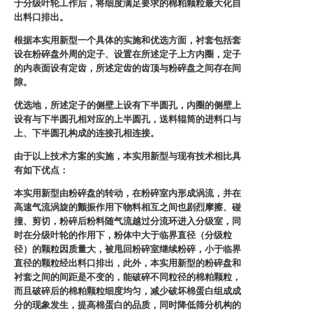
于分级叶轮工作后，将细度满足要求的棉粕颗粒最大化自
出料口排出。
根据本实用新型一个具体的实施和优选方面，衬套包括套
设在粉碎盘外周的定子、设置在所述定子上方内圈，定子
的内表面设有定齿，所述定齿的齿顶与粉碎盘之间存在间
隙。
优选地，所述定子的侧壁上设有下半圆孔，内圈的侧壁上
设有与下半圆孔相对应的上半圆孔，送料辊筒的进料口与
上、下半圆孔构成的连接孔相连接。
由于以上技术方案的实施，本实用新型与现有技术相比具
有如下优点：
本实用新型由粉碎盘的转动，在粉碎室内形成涡流，并在
高速气流涡旋的颤振作用下物料相互之间也剧烈摩擦、碰
撞、剪切，粉碎后粉料随气流越过分流环进入分级室，同
时在分级叶轮的作用下，粉体中大于临界直径（分级粒
径）的颗粒因质量大，被甩回粉碎室继续粉碎，小于临界
直径的颗粒经出料口排出，此外，本实用新型的粉碎盘和
衬套之间的间距是不变的，能破碎不同粒径的棉粕颗粒，
而且破碎后的棉粕颗粒细度均匀，减少破坏棉蛋白组成成
分的现象发生，提高棉蛋白的品质，同时降低筛分机构的