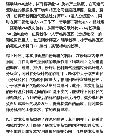
驱动轴260旋转，从而粉碎盘240旋转产生涡流，在高速气
流涡旋的颤振作用下物料相互之间也剧烈摩擦、碰撞、剪
切，粉碎后粉料随气流越过分流环251进入分级室22，同
时在第二驱动电机271工作下，带动第二驱动轴270相对第
一驱动轴260反向旋转，从而带动分级叶轮250与粉碎盘
240逆向旋转，使得粉体中大于临界直径（分级粒径）的
颗粒因质量大，被甩回粉碎室21继续粉碎，小于临界直径
的颗粒从出料口220排出，实现棉粕的粉碎。
综上所述，本实用新型由粉碎盘的转动，在粉碎室内形成
涡流，并在高速气流涡旋的颤振作用下物料相互之间也剧
烈摩擦、碰撞、剪切，粉碎后粉料随气流越过分流环进入
分级室，同时在分级叶轮的作用下，粉体中大于临界直径
（分级粒径）的颗粒因质量大，被甩回粉碎室继续粉碎，
小于临界直径的颗粒经从出料口排出，此外，本实用新型
的粉碎盘和衬套之间的间距是不变的，能破碎不同粒径的
棉粕颗粒，而且破碎后的棉粕颗粒细度均匀，减少破坏棉
蛋白组成成分的现象发生，提高棉蛋白的品质，同时降低
筛分机构的工作要求，节约设备成本。
以上对本实用新型做了详尽的描述，其目的在于让熟悉此
领域技术的人士能够了解本实用新型的内容并加以实施，
并不能以此限制本实用新型的保护范围，凡根据本实用新