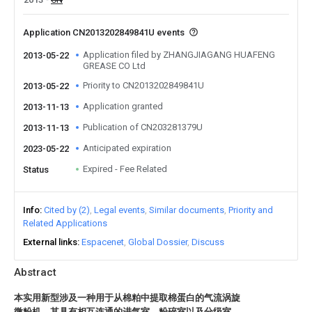
Application CN2013202849841U events
Application filed by ZHANGJIAGANG HUAFENG
2013-05-22
GREASE CO Ltd
Priority to CN2013202849841U
2013-05-22
Application granted
2013-11-13
Publication of CN203281379U
2013-11-13
Anticipated expiration
2023-05-22
Expired - Fee Related
Status
Info
Cited by (2)
Legal events
Similar documents
Priority and
Related Applications
External links
Espacenet
Global Dossier
Discuss
Abstract
本实用新型涉及一种用于从棉粕中提取棉蛋白的气流涡旋
微粉机，其具有相互连通的进气室、粉碎室以及分级室，