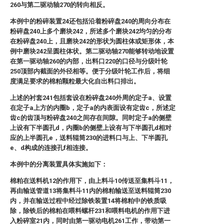
260与第二驱动轴270的转向相反。
本例中的粉碎装置24还包括沿着粉碎盘240的周向分布在
粉碎盘240上多个磨块242，所述多个磨块242均匀的分布
在粉碎盘240上，且磨块242的形状为圆柱体或矩形体，本
例中磨块242呈圆柱体状。第二驱动轴270能够转动地设置
在第一驱动轴260的内部，出料口220的口径与分级叶轮
250顶部内截面的外径相等。便于分级叶轮工作后，将细
度满足要求的棉粕颗粒最大化自出料口排出。
上述的衬套241包括套设在粉碎盘240外周的定子a、设置
在定子a上方的内圈b，定子a的内表面设有定齿c，所述定
齿c的齿顶与粉碎盘240之间存在间隙。同时定子a的侧壁
上设有下半圆孔d，内圈b的侧壁上设有与下半圆孔d相对
应的上半圆孔e，送料辊筒230的进料口与上、下半圆孔
e、d构成的连接孔f相连接。
本例中的分离装置具体实施如下：
棉粕在送料机12的作用下，由上料斗10传送至集料斗11，
再由输送管道13将集料斗11内的棉粕输送至送料辊筒230
内，并在输送过程中经过除铁装置14将棉粕中的铁质吸
除，除铁后的棉粕在喂料螺杆231和喂料电机的作用下进
入粉碎室21内，同时由第一驱动电机261工作，带动第一