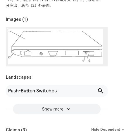
分突出于底壳（2）外表面。
Images (
1
)
Landscapes
Push-Button Switches
Show more
Claims
(3)
Hide Dependent