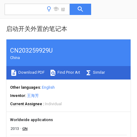
启动开关外置的笔记本
CN203259929U
China
Download PDF
Find Prior Art
Similar
Other languages
English
Inventor
王海芳
Current Assignee
Individual
Worldwide applications
2013
CN