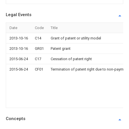
Legal Events
Date
Code
Title
2013-10-16
C14
Grant of patent or utility model
2013-10-16
GR01
Patent grant
2015-06-24
C17
Cessation of patent right
2015-06-24
CF01
Termination of patent right due to non-payment
Concepts