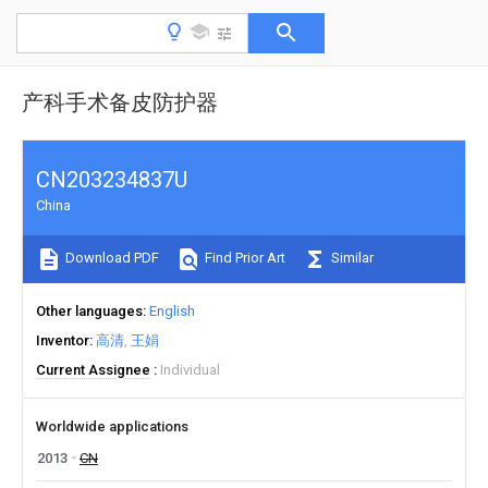
产科手术备皮防护器
CN203234837U
China
Download PDF
Find Prior Art
Similar
Other languages
English
Inventor
高清
王娟
Current Assignee
Individual
Worldwide applications
2013
CN