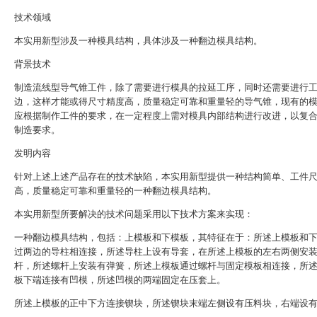
技术领域
本实用新型涉及一种模具结构，具体涉及一种翻边模具结构。
背景技术
制造流线型导气锥工件，除了需要进行模具的拉延工序，同时还需要进行
边，这样才能或得尺寸精度高，质量稳定可靠和重量轻的导气锥，现有的
应根据制作工件的要求，在一定程度上需对模具内部结构进行改进，以复
制造要求。
发明内容
针对上述上述产品存在的技术缺陷，本实用新型提供一种结构简单、工件
高，质量稳定可靠和重量轻的一种翻边模具结构。
本实用新型所要解决的技术问题采用以下技术方案来实现：
一种翻边模具结构，包括：上模板和下模板，其特征在于：所述上模板和
过两边的导柱相连接，所述导柱上设有导套，在所述上模板的左右两侧安
杆，所述螺杆上安装有弹簧，所述上模板通过螺杆与固定模板相连接，所
板下端连接有凹模，所述凹模的两端固定在压套上。
所述上模板的正中下方连接锲块，所述锲块末端左侧设有压料块，右端设