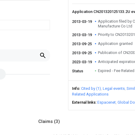
Application CN201320125133.2U e
Application filed by
2013-03-19
Manufacture Co Ltd
Priority to CN201320
2013-03-19
Application granted
2013-09-25
Publication of CN20
2013-09-25
Anticipated expiratio
2023-03-19
Expired - Fee Related
Status
Info
Cited by (1)
Legal events
Simi
Related Applications
External links
Espacenet
Global Do
Claims
(3)