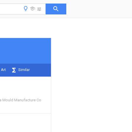
 Art
Similar
a Mould Manufacture Co