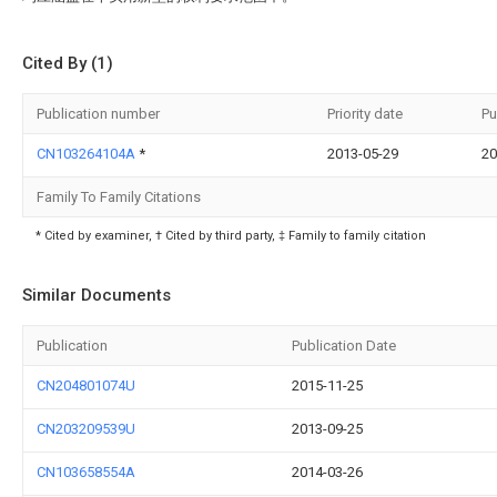
Cited By (1)
Publication number
Priority date
Pu
CN103264104A
*
2013-05-29
20
Family To Family Citations
* Cited by examiner, † Cited by third party, ‡ Family to family citation
Similar Documents
Publication
Publication Date
CN204801074U
2015-11-25
CN203209539U
2013-09-25
CN103658554A
2014-03-26