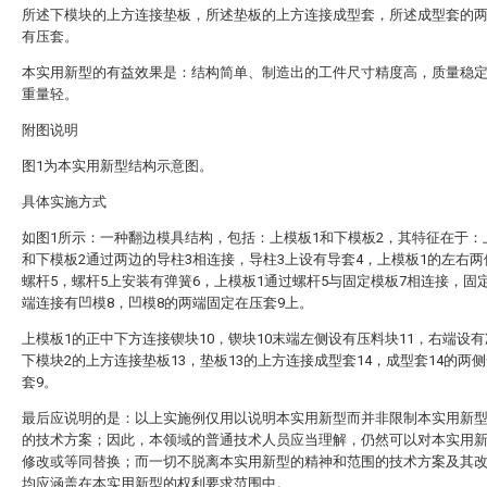
所述下模块的上方连接垫板，所述垫板的上方连接成型套，所述成型套的
有压套。
本实用新型的有益效果是：结构简单、制造出的工件尺寸精度高，质量稳
重量轻。
附图说明
图1为本实用新型结构示意图。
具体实施方式
如图1所示：一种翻边模具结构，包括：上模板1和下模板2，其特征在于：
和下模板2通过两边的导柱3相连接，导柱3上设有导套4，上模板1的左右
螺杆5，螺杆5上安装有弹簧6，上模板1通过螺杆5与固定模板7相连接，固
端连接有凹模8，凹模8的两端固定在压套9上。
上模板1的正中下方连接锲块10，锲块10末端左侧设有压料块11，右端设有
下模块2的上方连接垫板13，垫板13的上方连接成型套14，成型套14的两
套9。
最后应说明的是：以上实施例仅用以说明本实用新型而并非限制本实用新
的技术方案；因此，本领域的普通技术人员应当理解，仍然可以对本实用
修改或等同替换；而一切不脱离本实用新型的精神和范围的技术方案及其
均应涵盖在本实用新型的权利要求范围中。