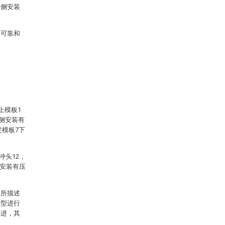
两侧安装
定可靠和
上模板1
两侧安装有
定模板7下
冲头12，
侧安装有压
型所描述
新型进行
改进，其