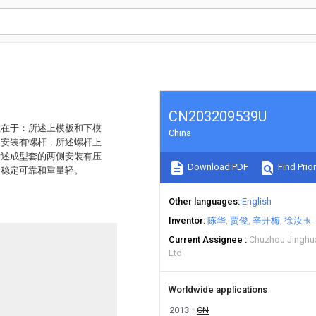
CN203209539U
征在于：所述上模板和下模
China
侧安装有螺杆，所述螺杆上
所述成型套的两侧安装有压
Download PDF
Find Prior
量稳定可靠和重量轻。
Other languages
English
Inventor
陈华
贾俊
辛开梅
徐汝玉
Current Assignee
Chuzhou Jinghu
Ltd
Worldwide applications
2013
CN