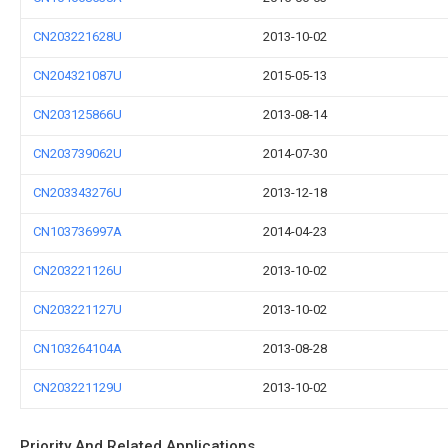
CN203221628U
2013-10-02
CN204321087U
2015-05-13
CN203125866U
2013-08-14
CN203739062U
2014-07-30
CN203343276U
2013-12-18
CN103736997A
2014-04-23
CN203221126U
2013-10-02
CN203221127U
2013-10-02
CN103264104A
2013-08-28
CN203221129U
2013-10-02
Priority And Related Applications