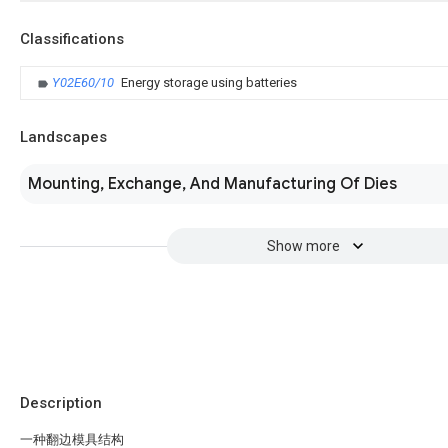
Classifications
Y02E60/10
Energy storage using batteries
Landscapes
Mounting, Exchange, And Manufacturing Of Dies
Show more
Description
一种翻边模具结构