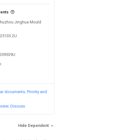
vents
 Chuzhou Jinghua Mould
125133.2U
3209539U
n
lar documents
Priority and
ssier
Discuss
Hide Dependent