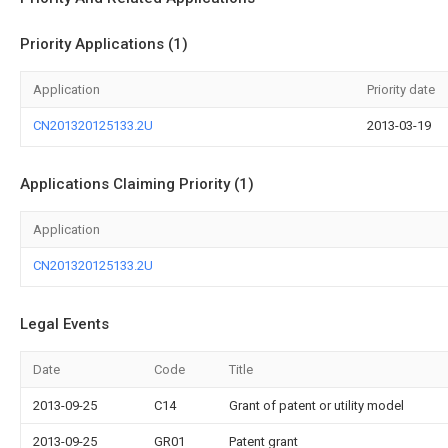
Priority Applications (1)
Application
Priority date
CN201320125133.2U
2013-03-19
Applications Claiming Priority (1)
Application
CN201320125133.2U
Legal Events
Date
Code
Title
2013-09-25
C14
Grant of patent or utility model
2013-09-25
GR01
Patent grant