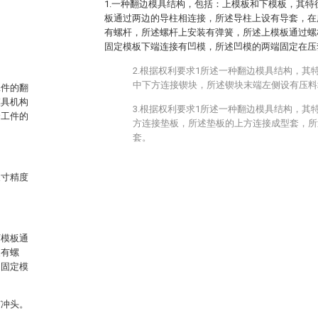
1.一种翻边模具结构，包括：上模板和下模板，其
板通过两边的导柱相连接，所述导柱上设有导套，在
有螺杆，所述螺杆上安装有弹簧，所述上模板通过螺
固定模板下端连接有凹模，所述凹模的两端固定在压
2.根据权利要求1所述一种翻边模具结构，其
中下方连接锲块，所述锲块末端左侧设有压料
工件的翻
模具机构
3.根据权利要求1所述一种翻边模具结构，其
合工件的
方连接垫板，所述垫板的上方连接成型套，所
套。
尺寸精度
下模板通
装有螺
述固定模
有冲头。