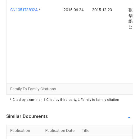
CN105173892A
*
2015-06-24
2015-12-23
张家
华阳
织品
公司
Family To Family Citations
* Cited by examiner, † Cited by third party, ‡ Family to family citation
Similar Documents
Publication
Publication Date
Title