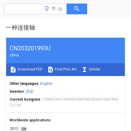
一种连接轴
CN203201993U
China
Download PDF
Find Prior Art
Similar
Other languages
English
Inventor
洪波
Current Assignee
TONGLING HONGXUAN PRECISION CASTING
Co Ltd
Worldwide applications
2013
CN