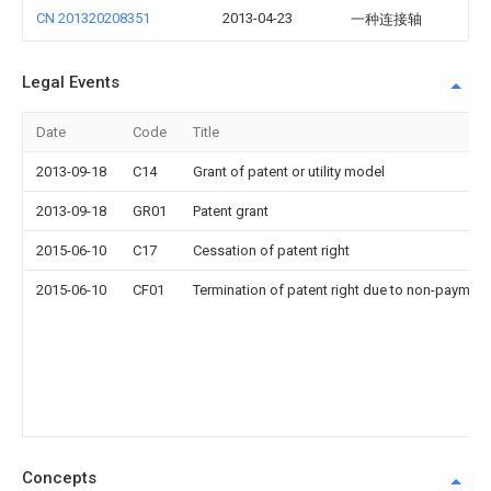
CN 201320208351
2013-04-23
一种连接轴
Legal Events
Date
Code
Title
2013-09-18
C14
Grant of patent or utility model
2013-09-18
GR01
Patent grant
2015-06-10
C17
Cessation of patent right
2015-06-10
CF01
Termination of patent right due to non-payment
Concepts