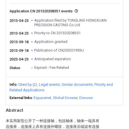
Application CN 201320208351 events
Application filed by TONGLING HONGXUAN
2013-04-23
PRECISION CASTING Co Ltd
Priority to CN 201320208351
2013-04-23
Application granted
2013-09-18
Publication of CN203201993U
2013-09-18
Anticipated expiration
2023-04-23
Expired - Fee Related
Status
Info
Cited by (2)
Legal events
Similar documents
Priority and
Related Applications
External links
Espacenet
Global Dossier
Discuss
Abstract
本实用新型公开了一种连接轴，包括轴体，轴体一端具有
连接座，连接座上具有连接外螺纹，连接座后端设有连接