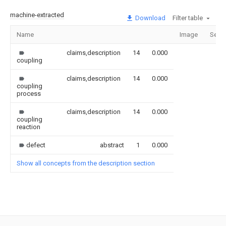
machine-extracted
Download
Filter table
Name
Image
Secti
claims,description
14
0.000
coupling
claims,description
14
0.000
coupling
process
claims,description
14
0.000
coupling
reaction
defect
abstract
1
0.000
Show all concepts from the description section