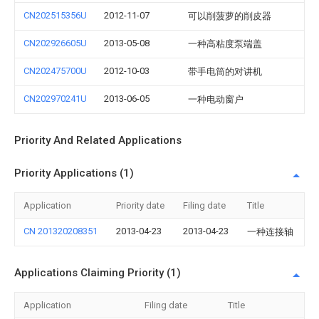
CN202515356U
2012-11-07
可以削菠萝的削皮器
CN202926605U
2013-05-08
一种高粘度泵端盖
CN202475700U
2012-10-03
带手电筒的对讲机
CN202970241U
2013-06-05
一种电动窗户
Priority And Related Applications
Priority Applications (1)
Application
Priority date
Filing date
Title
CN 201320208351
2013-04-23
2013-04-23
一种连接轴
Applications Claiming Priority (1)
Application
Filing date
Title