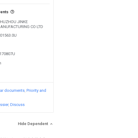
vents
y CHUZHOU JINKE
ANUFACTURING CO LTD
101563.0U
3170807U
n
lar documents
Priority and
ssier
Discuss
Hide Dependent