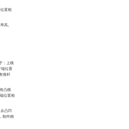
端位置相
效率高。
于：上模
下端位置
有推杆
设有凸模
2端位置相
料从凸凹
，制件精