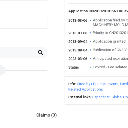
Application CN201320101563.0U e
Application filed b
2013-03-06
MACHINERY MOLD M
Priority to CN201320
2013-03-06
Application granted
2013-09-04
Publication of CN20
2013-09-04
Anticipated expiratio
2023-03-06
Expired - Fee Related
Status
Info
Cited by (1)
Legal events
Simi
Related Applications
External links
Espacenet
Global Do
Claims
(3)