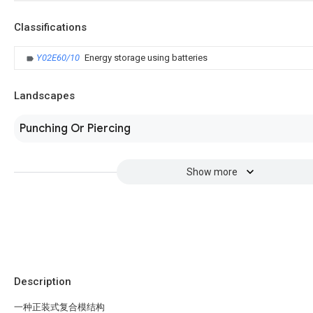
Classifications
Y02E60/10
Energy storage using batteries
Landscapes
Punching Or Piercing
Show more
Description
一种正装式复合模结构