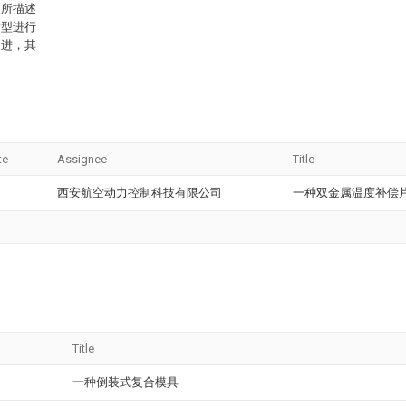
型所描述
新型进行
改进，其
te
Assignee
Title
西安航空动力控制科技有限公司
一种双金属温度补偿
Title
一种倒装式复合模具