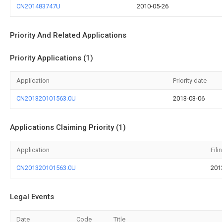
CN201483747U
2010-05-26
Priority And Related Applications
Priority Applications (1)
Application
Priority date
CN201320101563.0U
2013-03-06
Applications Claiming Priority (1)
Application
Fili
CN201320101563.0U
201
Legal Events
Date
Code
Title