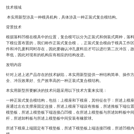
技术领域
本实用新型涉及一种模具机构，具体涉及一种正装式复合模结构。
背景技术
根据落料凹模在模具中的位置，复合模可以分为正装式和倒装式两种，落
下模位置布置的，我们称作正装式复合模，，正装式复合模由于模具工作
件和冲孔废料同时存在，因此要确认冲孔废料后才可以进行第二次冲压，
率低，因此对现有的机构应有相应的结构改进。
发明内容
针对上述上述产品存在的技术缺陷，本实用新型提供一种结构简单、操作
全、冲压效果好、生产效率高的一种正装式复合模结构。
本实用新型所要解决的技术问题采用以下技术方案来实现：
一种正装式复合模结构，包括：上模座和下模座，其特征在于：所述上模
座通过左右支撑座固定连接，所述上模座下端设有推板，所述推板下端位
模垫板，所述上模垫板下端连接凸凹模，在所述上模垫板与所述卸料板中
杆，所述卸料板与所述上模垫板中间安装有橡胶球。
所述下模座上端固定有下模垫板，所述下模垫板上端连接凹模，所述凹模