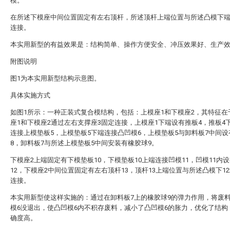
模。
在所述下模座中间位置固定有左右顶杆，所述顶杆上端位置与所述凸模下
连接。
本实用新型的有益效果是：结构简单、操作方便安全、冲压效果好、生产
附图说明
图1为本实用新型结构示意图。
具体实施方式
如图1所示：一种正装式复合模结构，包括：上模座1和下模座2，其特征在
座1和下模座2通过左右支撑座3固定连接，上模座1下端设有推板4，推板4
连接上模垫板5，上模垫板5下端连接凸凹模6，上模垫板5与卸料板7中间设
8，卸料板7与所述上模垫板5中间安装有橡胶球9。
下模座2上端固定有下模垫板10，下模垫板10上端连接凹模11，凹模11内
12，下模座2中间位置固定有左右顶杆13，顶杆13上端位置与所述凸模下1
连接。
本实用新型使这样实施的：通过在卸料板7上的橡胶球9的弹力作用，将废
模6没退出，使凸凹模6内不积存废料，减小了凸凹模6的胀力，优化了结构
确度高。