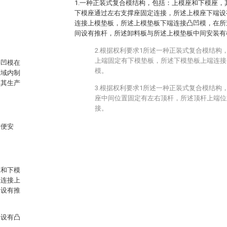
1.一种正装式复合模结构，包括：上模座和下模座
下模座通过左右支撑座固定连接，所述上模座下端设
连接上模垫板，所述上模垫板下端连接凸凹模，在所
间设有推杆，所述卸料板与所述上模垫板中间安装有
2.根据权利要求1所述一种正装式复合模结构
上端固定有下模垫板，所述下模垫板上端连接
料凹模在
模。
区域内制
故其生产
3.根据权利要求1所述一种正装式复合模结构
座中间位置固定有左右顶杆，所述顶杆上端位
接。
方便安
座和下模
置连接上
间设有推
内设有凸