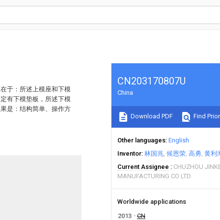
CN203170807U
征在于：所述上模座和下模
China
固定有下模垫板，所述下模
效果是：结构简单、操作方
Download PDF
Find Prior
Other languages
English
Inventor
林国兆
候恩荣
高勇
黄利
Current Assignee
CHUZHOU JINK
MANUFACTURING CO LTD
Worldwide applications
2013
CN