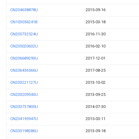
CN204638878U
2015-09-16
CN103056241B
2015-03-18
CN205732524U
2016-11-30
CN205020632U
2016-02-10
CN206689293U
2017-12-01
CN206436566U
2017-08-25
CN203221127U
2013-10-02
CN203209543U
2013-09-25
CN203737800U
2014-07-30
CN204195947U
2015-03-11
CN203198286U
2013-09-18