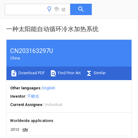
一种太阳能自动循环冷水加热系统
CN203163297U
China
Download PDF
Find Prior Art
Similar
Other languages
English
Inventor
干晓光
Current Assignee
Individual
Worldwide applications
2013
CN