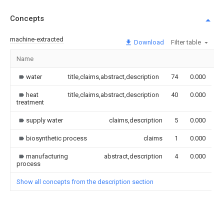
Concepts
machine-extracted
Download
Filter table
Name
I
water
title,claims,abstract,description
74
0.000
heat
title,claims,abstract,description
40
0.000
treatment
supply water
claims,description
5
0.000
biosynthetic process
claims
1
0.000
manufacturing
abstract,description
4
0.000
process
Show all concepts from the description section