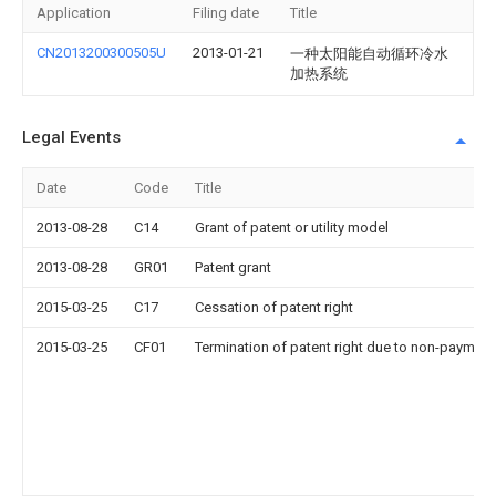
Application
Filing date
Title
CN2013200300505U
2013-01-21
一种太阳能自动循环冷水
加热系统
Legal Events
Date
Code
Title
2013-08-28
C14
Grant of patent or utility model
2013-08-28
GR01
Patent grant
2015-03-25
C17
Cessation of patent right
2015-03-25
CF01
Termination of patent right due to non-payment