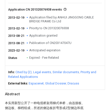
Application CN 201320076938 events
Application filed by ANHUI JINGGONG CABLE
2013-02-19
BRIDGE FRAME Co Ltd
Priority to CN 201320076938
2013-02-19
Application granted
2013-08-21
Publication of CN203147047U
2013-08-21
Anticipated expiration
2023-02-19
Expired - Fee Related
Status
Info
Cited by (2)
Legal events
Similar documents
Priority and
Related Applications
External links
Espacenet
Global Dossier
Discuss
Abstract
本实用新型公开了一种电缆桥架用梯式单桥，由连接板、
侧边板、梯档组成，所述的侧边板折弯形成Z型侧边和底