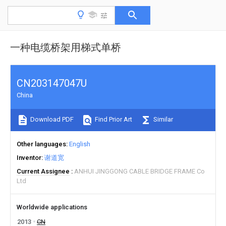
一种电缆桥架用梯式单桥
CN203147047U
China
Download PDF
Find Prior Art
Similar
Other languages
English
Inventor
谢道宽
Current Assignee
ANHUI JINGGONG CABLE BRIDGE FRAME Co
Ltd
Worldwide applications
2013
CN