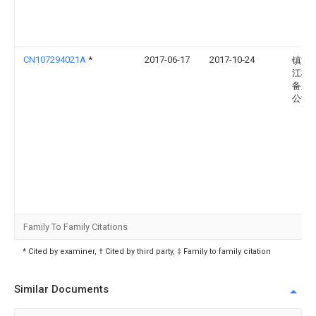
CN107294021A
*
2017-06-17
2017-10-24
镇江
江机
备厂
公司
Family To Family Citations
* Cited by examiner, † Cited by third party, ‡ Family to family citation
Similar Documents