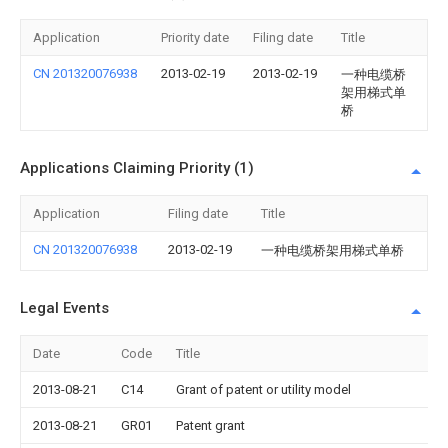
Application
Priority date
Filing date
Title
CN 201320076938
2013-02-19
2013-02-19
一种电缆桥
架用梯式单
桥
Applications Claiming Priority (1)
Application
Filing date
Title
CN 201320076938
2013-02-19
一种电缆桥架用梯式单桥
Legal Events
Date
Code
Title
2013-08-21
C14
Grant of patent or utility model
2013-08-21
GR01
Patent grant