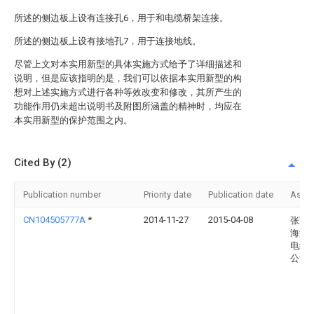
所述的侧边板上设有连接孔6，用于和电缆桥架连接。
所述的侧边板上设有接地孔7，用于连接地线。
尽管上文对本实用新型的具体实施方式给予了详细描述和
说明，但是应该指明的是，我们可以依据本实用新型的构
想对上述实施方式进行各种等效改变和修改，其所产生的
功能作用仍未超出说明书及附图所涵盖的精神时，均应在
本实用新型的保护范围之内。
Cited By (2)
Publication number
Priority date
Publication date
Assi
CN104505777A
*
2014-11-27
2015-04-08
张家
海港
电缆
公司