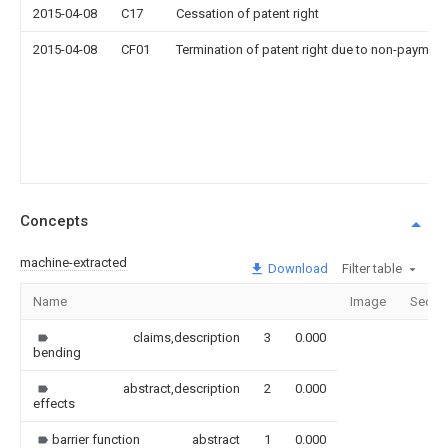
2015-04-08
C17
Cessation of patent right
2015-04-08
CF01
Termination of patent right due to non-payment
Concepts
machine-extracted
Download
Filter table
Name
Image
Secti
claims,description
3
0.000
bending
abstract,description
2
0.000
effects
barrier function
abstract
1
0.000