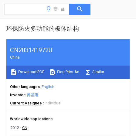
环保防火多功能的板体结构
CN203141972U
China
Download PDF
Find Prior Art
Similar
Other languages
English
Inventor
黄基隆
Current Assignee
Individual
Worldwide applications
2012
CN