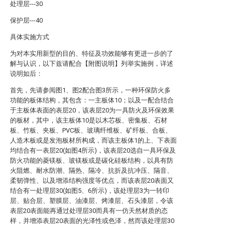
处理层---30
保护层---40
具体实施方式
为对本实用新型的目的、特征及功效能够有更进一步的了
解与认识，以下兹请配合【附图说明】列举实施例，详述
说明如后：
首先，先请参阅图1、图2配合图3所示，一种环保防火多
功能的板体结构，其包含：一主板体10；以及一配合结合
于主板体表面的表层20，该表层20为一具防火及环保效果
的板材，其中，该主板体10是以木芯板、密集板、石材
板、竹板、夹板、PVC板、玻璃纤维板、矿纤板、合板、
人造木板或是发泡板材所构成，而该主板体1的上、下表面
均结合有一表层20(如图4所示)，该表层20选自一具环保及
防火功能的菱镁板、玻镁板或是碳化硅板结构，以具有防
火阻燃、耐水防潮、隔热、隔冷、抗折及抗冲压、隔音、
柔韧弹性、以及增添结构强度等优点，而该表层20表面又
结合有一处理层30(如图5、6所示)，该处理层3为一转印
层、贴合层、塑膜层、油漆层、烤漆层、石头漆层，令该
表层20表面能再通过处理层30而具有一仿天然材质的态
样，并增添表层20表面的光泽性或色泽，然而该处理层30