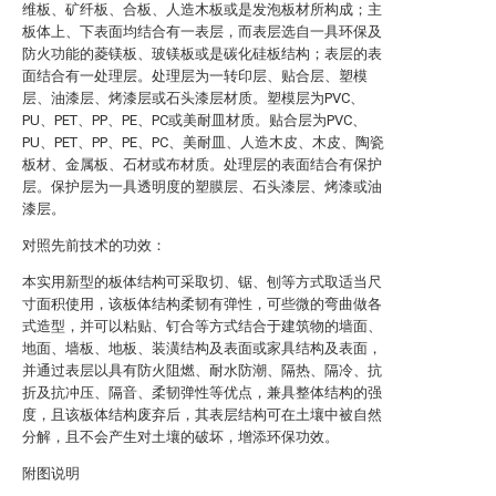
维板、矿纤板、合板、人造木板或是发泡板材所构成；主
板体上、下表面均结合有一表层，而表层选自一具环保及
防火功能的菱镁板、玻镁板或是碳化硅板结构；表层的表
面结合有一处理层。处理层为一转印层、贴合层、塑模
层、油漆层、烤漆层或石头漆层材质。塑模层为PVC、
PU、PET、PP、PE、PC或美耐皿材质。贴合层为PVC、
PU、PET、PP、PE、PC、美耐皿、人造木皮、木皮、陶瓷
板材、金属板、石材或布材质。处理层的表面结合有保护
层。保护层为一具透明度的塑膜层、石头漆层、烤漆或油
漆层。
对照先前技术的功效：
本实用新型的板体结构可采取切、锯、刨等方式取适当尺
寸面积使用，该板体结构柔韧有弹性，可些微的弯曲做各
式造型，并可以粘贴、钉合等方式结合于建筑物的墙面、
地面、墙板、地板、装潢结构及表面或家具结构及表面，
并通过表层以具有防火阻燃、耐水防潮、隔热、隔冷、抗
折及抗冲压、隔音、柔韧弹性等优点，兼具整体结构的强
度，且该板体结构废弃后，其表层结构可在土壤中被自然
分解，且不会产生对土壤的破坏，增添环保功效。
附图说明