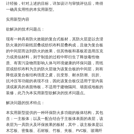
计经验，针对上述的目标，详加设计与审慎评估后，终得
一确具实用性的本实用新型。
实用新型内容
欲解决的技术问题点：
现有一种具有防火效能的复合式板材，其防火层是以含浸
防火液的印刷纸层叠或纺织布料层叠构成，且做为复合板
的中间层而达到防火的效果，但其饰板和基板若选用压克
力或类似材料，则于制造的过程中即衍生了释放毒性物
质、有害污染物而影响人体与环境健康的环保问题，而纸
层或纺织布料为主的防火层做为该复合板的中间层，则有
降低该复合板结构强度之虞，抗变形、耐水防潮、抗折、
抗冲压等功能的表现不佳，因此该复合板仅适用于室内装
潢或家具的表面饰板，不适用于建物隔间、墙面或地板的
装修，此乃为本实用新型欲解决的技术问题点。
解决问题的技术特点：
本实用新型提供的一种环保防火多功能的板体结构，其包
含：一主板体；以及一配合结合于主板体表面的表层，该
表层为一具防火及环保效果的板材，其中，该主板体是以
木芯板、密集板、石材板、竹板、夹板、PVC板、玻璃纤