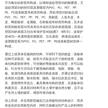
可为氧化铝材质所构成，以增加该处理层30的耐磨度，又
该处理层30的转印层及塑膜层为PVC、PU、PET、PP、
PE、PC或美耐皿等材质所构成，而处理层30的贴合层
PVC、PU、PET、PP、PE、PC、美耐皿、人造木皮、木
皮、陶瓷板材、金属板、石材板或布材质所构成，且木皮
材质则能表层20另具有仿木或仿石纹的表面观感，且该处
理层30的表面又结合有保护层40(如图7、8所示)，该保护
层40为一具透明度的塑膜层、石头漆层、烤漆或油漆层，
该塑膜层系为PVC、PU、PET、PP、PE或美耐皿材质择一
构成。
通过上述具体实施例的结构，可得到下述的效益：该板体
结构可采取切、锯、刨等方式取适当尺寸面积使用，该板
体结构柔韧有弹性，可些微的弯曲做各式造型，并可以粘
贴、钉合等方式结合于建筑物的墙面、地面、墙板、地
板、装潢结构及表面或家具结构及表面，并通过表层20以
具有防火阻燃、耐水防潮、隔热、隔冷抗折及抗冲压、隔
音、柔韧弹性等优点，兼具整体结构的强度，且该板体结
构废弃后，其表层20结构可在土壤中被自然分解，且不会
产生对土壤的破坏，增添环保功效者。
综上所述，本实用新型确实已达突破性的结构设计，而具
有改良的实用新型内容，同时又能够达到产业上的利用性