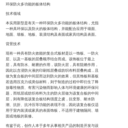
环保防火多功能的板体结构
技术领域
本实用新型是有关一种环保防火多功能的板体结构，尤指
一种具环保以及防火的板体结构，并能配合应用于墙面、
地面、墙板、地板、装潢结构及表面或家具结构及表面。
背景技术
现有一种具有防火效能的复合式板材是以一饰板、一防火
层、以及一基板的层叠顺序结合而成。该饰板位于最上
层，具有防水、耐磨的作用，该防火层，具有阻燃作用，
因此以含浸防火液的印刷纸层叠或纺织布料层叠构成，且
做为复合板的中间层而达到防火的效果，但其饰板和基板
若选用压克力或类似材料，则于制造的过程中即衍生了释
放毒性物质、有害污染物而影响人体与环境健康的环保问
题，而纸层或纺织布料为主的防火层做为该复合板的中间
层，则有降低该复合板结构强度之虞，抗变形、耐水防
潮、抗折、抗冲压等功能的表现不佳，因此该复合板仅适
用于室内装潢或家具的表面饰板，不适用于建物隔间、墙
面或地板的装修。
有鉴于此，创作人本于多年从事相关产品的制造开发与设