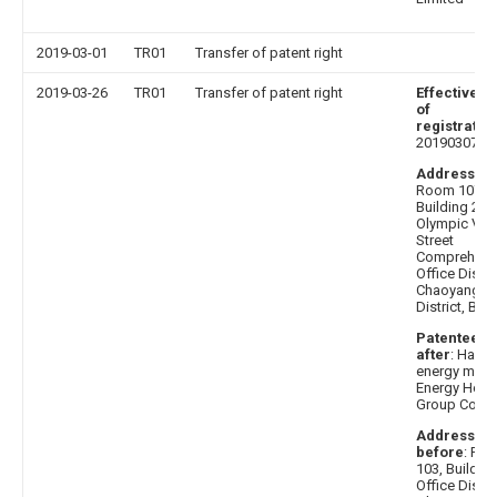
2019-03-01
TR01
Transfer of patent right
2019-03-26
TR01
Transfer of patent right
Effective d
of
registratio
20190307
Address af
Room 107,
Building 2,
Olympic Vill
Street
Comprehens
Office Distric
Chaoyang
District, Beij
Patentee
after
: Han
energy mobi
Energy Hold
Group Co., L
Address
before
: Ro
103, Building
Office Distric