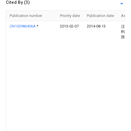
Cited By (3)
Publication number
Priority date
Publication date
Assi
CN103986406A
*
2013-02-07
2014-08-13
汉能
料科
限公