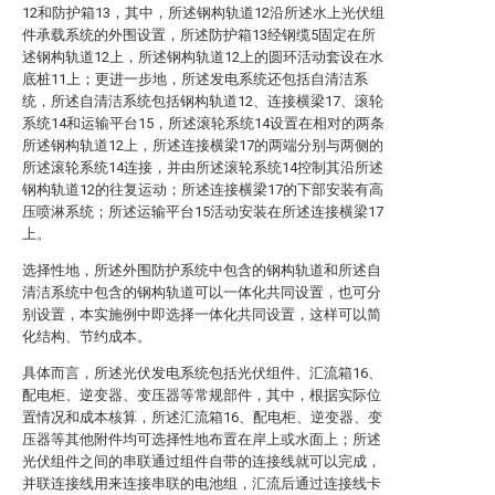
12和防护箱13，其中，所述钢构轨道12沿所述水上光伏组
件承载系统的外围设置，所述防护箱13经钢缆5固定在所
述钢构轨道12上，所述钢构轨道12上的圆环活动套设在水
底桩11上；更进一步地，所述发电系统还包括自清洁系
统，所述自清洁系统包括钢构轨道12、连接横梁17、滚轮
系统14和运输平台15，所述滚轮系统14设置在相对的两条
所述钢构轨道12上，所述连接横梁17的两端分别与两侧的
所述滚轮系统14连接，并由所述滚轮系统14控制其沿所述
钢构轨道12的往复运动；所述连接横梁17的下部安装有高
压喷淋系统；所述运输平台15活动安装在所述连接横梁17
上。
选择性地，所述外围防护系统中包含的钢构轨道和所述自
清洁系统中包含的钢构轨道可以一体化共同设置，也可分
别设置，本实施例中即选择一体化共同设置，这样可以简
化结构、节约成本。
具体而言，所述光伏发电系统包括光伏组件、汇流箱16、
配电柜、逆变器、变压器等常规部件，其中，根据实际位
置情况和成本核算，所述汇流箱16、配电柜、逆变器、变
压器等其他附件均可选择性地布置在岸上或水面上；所述
光伏组件之间的串联通过组件自带的连接线就可以完成，
并联连接线用来连接串联的电池组，汇流后通过连接线卡