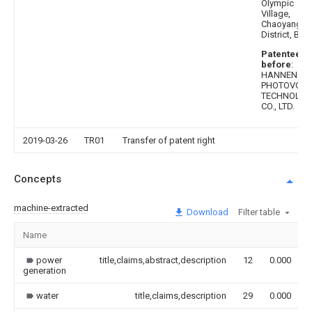
Olympic
Village,
Chaoyang
District, Beij
Patentee
before
:
HANNENG
PHOTOVOLT
TECHNOLOG
CO., LTD.
2019-03-26
TR01
Transfer of patent right
Concepts
machine-extracted
Download
Filter table
Name
power
title,claims,abstract,description
12
0.000
generation
water
title,claims,description
29
0.000