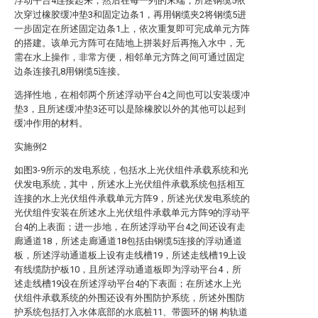
浮动平台4连接起来，然后在每一列的末端，所述钢缆5依
次穿过橡胶缓冲垫3和固定边条1，再用钢缆夹2将钢缆5进
一步固定在所述固定边条1上，依次重复即可完成单元方阵
的搭建。该单元方阵可在陆地上拼装好后再拖入水中，无
需在水上操作，非常方便，相邻单元方阵之间可通过固定
边条连接孔8用钢缆5连接。
选择性地，在相邻两个所述浮动平台4之间也可以安装缓冲
垫3，且所述缓冲垫3还可以是除橡胶以外的其他可以起到
缓冲作用的材料。
实施例2
如图3-9所示的发电系统，包括水上光伏组件承载系统和光
伏发电系统，其中，所述水上光伏组件承载系统包括相互
连接的水上光伏组件承载单元方阵9，所述光伏发电系统的
光伏组件安装在所述水上光伏组件承载单元方阵9的浮动平
台4的上表面；进一步地，在所述浮动平台4之间还设有走
廊通道18，所述走廊通道18包括由钢缆5连接的浮动通道
板，所述浮动通道板上设有走线槽19，所述走线槽19上设
有线缆防护板10，且所述浮动通道板即为浮动平台4，所
述走线槽19设在所述浮动平台4的下表面；在所述水上光
伏组件承载系统的外围还设有外围防护系统，所述外围防
护系统包括打入水体底部的水底桩11、带圆环的钢 构轨道