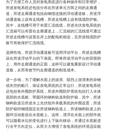
为了方便工作人员对发电系统进行各种操作和日常维护，
所述发电系统还包括分布在所述单元方阵之间的走廊通
道，所述走廊通道包括由钢缆连接的浮动通道板，所述浮
动通道板上设有走线槽，所述走线槽上设有线缆防护板。
其中，走线槽可用于布置汇流线缆，所述光伏发电系统的
汇流箱可以布置在走廊通道上，汇流箱的汇流线缆可通过
所述走线槽与设置在岸上的配电柜相连，且所述线缆防护
板可有效保护汇流线缆。
选择性地，所述浮动通道板可选用浮动平台，所述走线槽
设在所述浮动平台的下表面。即将所述浮动平台的背面朝
上，用作走廊通道的正面，这样可以避免重新设计浮动通
道板，从而有效节约走廊通道的制造成本。
进一步地，为了缓解水面上的波浪、阻挡上游漂来的杂物
或失控的船只，保证发电系统的正常运行，所述发电系统
还包括有外围防护系统，所述外围防护系统包括打入水体
底部的水底桩、带圆环的钢构轨道和防护箱，其中，所述
钢构轨道沿所述水上光伏组件承载系统的外围设置，所述
防护箱经钢缆固定在所述钢构轨道上，所述钢构轨道上的
圆环活动套设在水底桩上。这样，漂浮在水面上的部件就
可以随着水位的变化进行上下纵向移动，并通过水底桩进
行水平方向定位，从而大大增强了发电系统的环境适应能