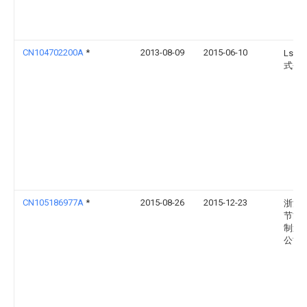
CN104702200A
*
2013-08-09
2015-06-10
Ls产
式会
CN105186977A
*
2015-08-26
2015-12-23
浙江
节能
制造
公司