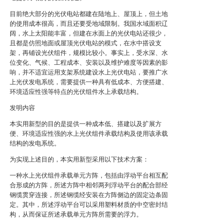
目前绝大部分的光伏电站都建在陆地上、屋顶上，但土地
的使用成本很高，而且还要受地域限制。我国水域面积辽
阔，水上太阳能丰富，但建在水面上的光伏电站还很少，
且都是仿照地面或屋顶光伏电站的模式，在水中搭设支
架，再铺设光伏组件，规模比较小。事实上，受水深、水
位变化、气候、工程成本、安装以及维护难度等因素的影
响，并不适宜运用支架系统建设水上光伏电站，要推广水
上光伏发电系统，需要提供一种具有低成本、方便搭建、
环境适应性强等特点的光伏组件水上承载结构。
发明内容
本实用新型的目的是提供一种成本低、搭建以及扩展方
便、环境适应性强的水上光伏组件承载结构及使用该承载
结构的发电系统。
为实现上述目的，本实用新型采用以下技术方案：
一种水上光伏组件承载单元方阵，包括由浮动平台相互配
合形成的方阵，所述方阵中相邻两列浮动平台的配合部经
钢缆贯穿连接，所述钢缆经安装在方阵侧边的固定边条固
定。其中，所述浮动平台可以采用塑料材质的中空密封结
构，从而保证所述承载单元方阵所需要的浮力。