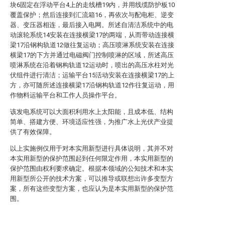
块6固定在浮动平台4上的走线槽19内，并用线缆防护板10
覆盖保护；然后连接到汇流箱16，再依次与配电柜、逆变
器、变压器相连，最后接入电网。所述自清洁系统中的电
动滚轮系统14安装在连接横梁17的两端，从而带动连接横
梁17沿钢构轨道12做往复运动；高压喷淋系统安装在连接
横梁17的下方并通过电磁阀门控制喷淋的区域，所述高压
喷淋系统在沿着钢构轨道12运动时，喷出的高压水柱对光
伏组件进行清洁；运输平台15活动安装在连接横梁17的上
方，亦可随所述连接横梁17沿钢构轨道12作往复运动，用
作物料运输平台和工作人员操作平台。
该发电系统可以大面积利用水上太阳能，且成本低、结构
简单、搭建方便、环境适应性强，为推广水上光伏产业提
供了有效保障。
以上实施例仅用于对本实用新型进行具体说明，其并不对
本实用新型的保护范围起到任何限定作用，本实用新型的
保护范围由权利要求确定。根据本领域的公知技术和本实
用新型所公开的技术方案，可以推导或联想出许多变型方
案，所有这些变型方案，也应认为是本实用新型的保护范
围。