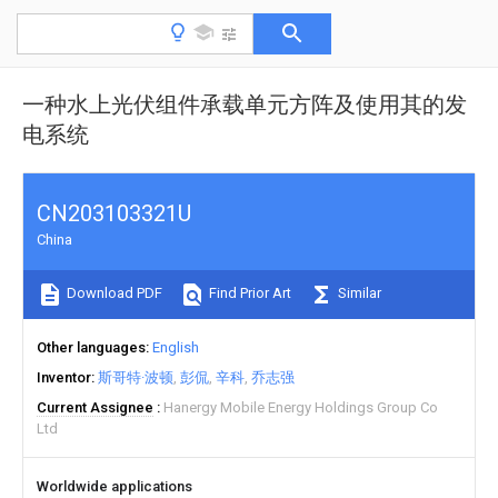
一种水上光伏组件承载单元方阵及使用其的发
电系统
CN203103321U
China
Download PDF
Find Prior Art
Similar
Other languages
English
Inventor
斯哥特·波顿
彭侃
辛科
乔志强
Current Assignee
Hanergy Mobile Energy Holdings Group Co
Ltd
Worldwide applications