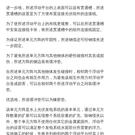
进一步地，所述浮动平台的上表面可以设有贯通槽，所述
贯通槽的设置是为了方便布置连接光伏组件的连接线。
为了使所述浮动平台上的布线更规整，可以在所述贯通槽
中安装连接线卡块，将所述贯通槽中的组件连接线固定。
为保证所述单元方阵的牢固性，所述钢缆还可经钢缆夹进
一步固定。
为了避免所述单元方阵与其他物体的硬性碰撞对其造成损
伤，所述方阵的侧边装有缓冲垫。
在所述单元方阵与其他物体发生碰撞时，相邻两个浮动平
台之间也会有相互作用力，为避免该相互作用力对浮动平
台造成损害，可以在相邻两个所述浮动平台之间装缓冲
垫。
优选地，所述缓冲垫可以为橡胶垫。
该单元方阵是水上光伏发电系统的基本单元，通过单元方
阵数量的扩展可以实现整个系统容量的扩充。除钢缆夹以
外，整个单元方阵不使用任何其它的金属紧固件。浮动平
台的设置可以满足整个发电系统水面部分所需要的浮力。
实地施工的时候，先将并列相邻的两个浮动平台经其上的