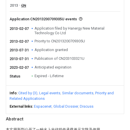
2013
CN
Application CN2013200709305U events
Application filed by Hanergy New Material
2013-02-07
Technology Co Ltd
Priority to CN2013200709305U
2013-02-07
Application granted
2013-07-31
Publication of CN203103321U
2013-07-31
Anticipated expiration
2023-02-07
Expired - Lifetime
Status
Info
Cited by (3)
Legal events
Similar documents
Priority and
Related Applications
External links
Espacenet
Global Dossier
Discuss
Abstract
本实用新型公开了一种水上光伏组件承载单元方阵及使用