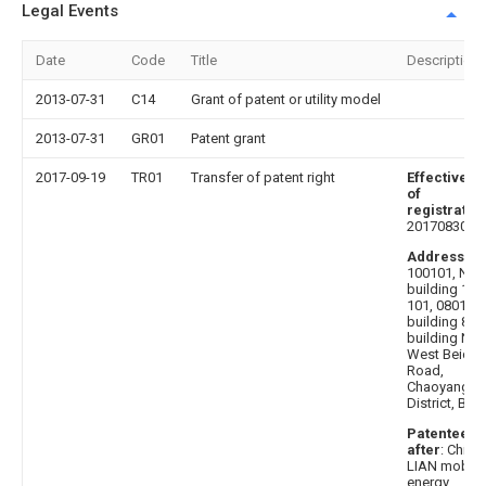
Legal Events
Date
Code
Title
Description
2013-07-31
C14
Grant of patent or utility model
2013-07-31
GR01
Patent grant
2017-09-19
TR01
Transfer of patent right
Effective d
of
registratio
20170830
Address af
100101, No. 
building 1, 7,
101, 0801, 3,
building 8,
building No. 
West Beiche
Road,
Chaoyang
District, Beij
Patentee
after
: Chine
LIAN mobile
energy