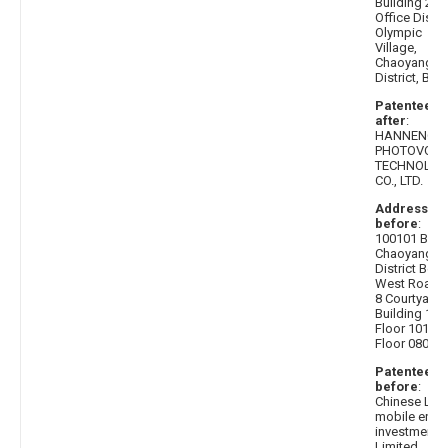
Building 2,
Office Distric
Olympic
Village,
Chaoyang
District, Beij
Patentee
after
:
HANNENG
PHOTOVOLT
TECHNOLOG
CO., LTD.
Address
before
:
100101 Beiji
Chaoyang
District Bei
West Road 
8 Courtyard 
Building 1 to
Floor 101, 7
Floor 0801
Patentee
before
:
Chinese LIA
mobile ener
investment
Limited