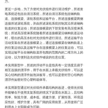
力。
更近一步地，为了方便对光伏组件进行清洁维护，所述发
电系统还包括自清洁系统，所述自清洁系统包括钢构轨
道、连接横梁、滚轮系统和运输平台，所述连接横梁两侧
连接所述滚轮系统，并由所述滚轮系统控制其沿所述钢构
轨道的往复运动；所述连接横梁的下部安装有高压喷淋系
统；所述高压喷淋系统随着所述连接横梁沿钢构轨道运动
时，喷出的高压水柱对光伏组件进行清洁。所述运输平台
活动安装在所述连接横梁上，通过连接横梁在钢构轨道上
的往复运动以及运输平台在连接横梁上的往复运动，可以
实现运输平台在钢构轨道所包围的范围内的二维方向上的
运动，以方便到达光伏组件铺设的任意位置。
本实用新型中，所述的浮动平台是指具有一定强度且易于
相互连接的漂浮件，用于在水面上承载光伏组件，可以是
实心结构的漂浮件如泡沫板等，也可以是密封空心结构的
漂浮件如密封空心塑料箱体等。
本实用新型通过对光伏组件承载结构的改进，使得光伏组
件能够在不使用支架系统的情况下设置在水面上，且结构
简单、制造方便、成本低、搭建方便、扩展性强、环境适
应性好、维护方便，具有广阔的应用前景，从而使得广泛
利用水上太阳能成为可能。