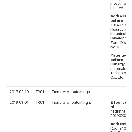
investment
Limited
Address
before
:
101407 Beiji
Huairou Yan
Industrial
Developmen
Zone Distric
No. 36
Patentee
before
:
Hanergy Ne
materials
Technology
Co., Ltd.
2017-09-19
TR01
Transfer of patent right
2019-03-01
TR01
Transfer of patent right
Effective d
of
registratio
20190203
Address af
Room 103,