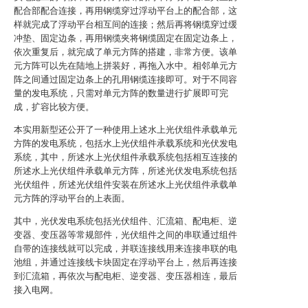
配合部配合连接，再用钢缆穿过浮动平台上的配合部，这
样就完成了浮动平台相互间的连接；然后再将钢缆穿过缓
冲垫、固定边条，再用钢缆夹将钢缆固定在固定边条上，
依次重复后，就完成了单元方阵的搭建，非常方便。该单
元方阵可以先在陆地上拼装好，再拖入水中。相邻单元方
阵之间通过固定边条上的孔用钢缆连接即可。对于不同容
量的发电系统，只需对单元方阵的数量进行扩展即可完
成，扩容比较方便。
本实用新型还公开了一种使用上述水上光伏组件承载单元
方阵的发电系统，包括水上光伏组件承载系统和光伏发电
系统，其中，所述水上光伏组件承载系统包括相互连接的
所述水上光伏组件承载单元方阵，所述光伏发电系统包括
光伏组件，所述光伏组件安装在所述水上光伏组件承载单
元方阵的浮动平台的上表面。
其中，光伏发电系统包括光伏组件、汇流箱、配电柜、逆
变器、变压器等常规部件，光伏组件之间的串联通过组件
自带的连接线就可以完成，并联连接线用来连接串联的电
池组，并通过连接线卡块固定在浮动平台上，然后再连接
到汇流箱，再依次与配电柜、逆变器、变压器相连，最后
接入电网。