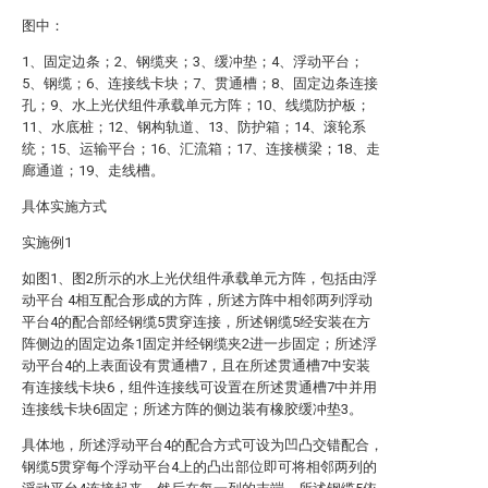
图中：
1、固定边条；2、钢缆夹；3、缓冲垫；4、浮动平台；
5、钢缆；6、连接线卡块；7、贯通槽；8、固定边条连接
孔；9、水上光伏组件承载单元方阵；10、线缆防护板；
11、水底桩；12、钢构轨道、13、防护箱；14、滚轮系
统；15、运输平台；16、汇流箱；17、连接横梁；18、走
廊通道；19、走线槽。
具体实施方式
实施例1
如图1、图2所示的水上光伏组件承载单元方阵，包括由浮
动平台 4相互配合形成的方阵，所述方阵中相邻两列浮动
平台4的配合部经钢缆5贯穿连接，所述钢缆5经安装在方
阵侧边的固定边条1固定并经钢缆夹2进一步固定；所述浮
动平台4的上表面设有贯通槽7，且在所述贯通槽7中安装
有连接线卡块6，组件连接线可设置在所述贯通槽7中并用
连接线卡块6固定；所述方阵的侧边装有橡胶缓冲垫3。
具体地，所述浮动平台4的配合方式可设为凹凸交错配合，
钢缆5贯穿每个浮动平台4上的凸出部位即可将相邻两列的