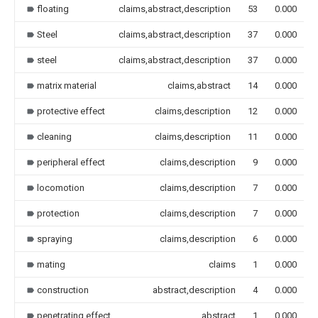
floating
claims,abstract,description
53
0.000
Steel
claims,abstract,description
37
0.000
steel
claims,abstract,description
37
0.000
matrix material
claims,abstract
14
0.000
protective effect
claims,description
12
0.000
cleaning
claims,description
11
0.000
peripheral effect
claims,description
9
0.000
locomotion
claims,description
7
0.000
protection
claims,description
7
0.000
spraying
claims,description
6
0.000
mating
claims
1
0.000
construction
abstract,description
4
0.000
penetrating effect
abstract
1
0.000