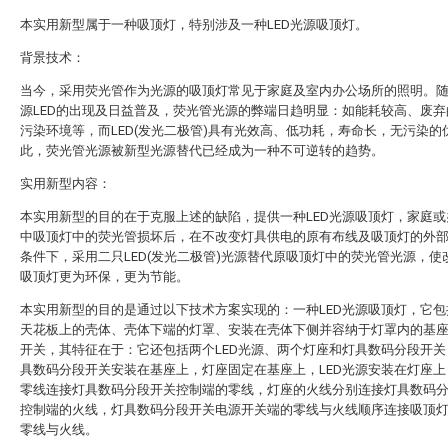
本实用新型属于一种吸顶灯，特别涉及一种LED光源吸顶灯。
背景技术：
当今，采用荧光管作为光源的吸顶灯常见于家庭及室内办公场所的照明。
源LED的出现及日益普及，荧光管光源的弊端日趋明显：如能耗较高、废弃
污染环境等，而LED(发光二极管)具有光效高、低功耗，寿命长，无污染的
此，荧光管光源被新型光源替代已经成为一种不可逆转的趋势。
实用新型内容：
本实用新型的目的在于克服上述的缺陷，提供一种LED光源吸顶灯，家庭或
中吸顶灯中的荧光管损坏后，在不改变灯具供电的原有布线及吸顶灯的外
条件下，采用二只LED(发光二极管)光源替代原吸顶灯中的荧光管光源，使
吸顶灯更为环保，更为节能。
本实用新型的目的是通过以下技术方案实现的：一种LED光源吸顶灯，它包
天花板上的壳体、壳体下端的灯罩、安装在壳体下侧并容纳于灯罩内的基
开关，其特征在于：它还包括两个LED光源、两个灯座和灯具数码分段开关
具数码分段开关安装在基座上，灯座固定在基座上，LED光源安装在灯座上
零线连接灯具数码分段开关控制端的零线，灯座的火线分别连接灯具数码
控制端的火线，灯具数码分段开关电源开关端的零线与火线顺序连接吸顶
零线与火线。