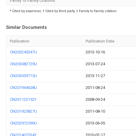
Family To Family Citations
* Cited by examiner, † Cited by third party, ‡ Family to family citation
Similar Documents
Publication
Publication Date
CN203240347U
2013-10-16
CN203082729U
2013-07-24
CN203309715U
2013-11-27
CN201944628U
2011-08-24
CN201123152Y
2008-09-24
CN201925827U
2011-08-10
CN202972590U
2013-06-05
CN201407534Y
2010-02-17