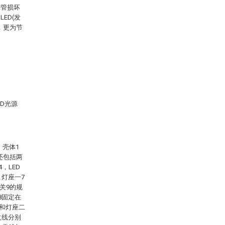
光管损坏
ED(发
，更为节
ED光源
、壳体1
还包括两
，LED
，灯座一7
关9的规
8固定在
7和灯座二
火线分别