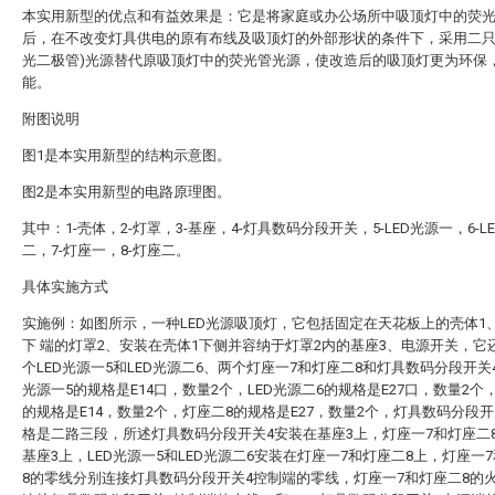
本实用新型的优点和有益效果是：它是将家庭或办公场所中吸顶灯中的荧
后，在不改变灯具供电的原有布线及吸顶灯的外部形状的条件下，采用二只L
光二极管)光源替代原吸顶灯中的荧光管光源，使改造后的吸顶灯更为环保
能。
附图说明
图1是本实用新型的结构示意图。
图2是本实用新型的电路原理图。
其中：1-壳体，2-灯罩，3-基座，4-灯具数码分段开关，5-LED光源一，6-L
二，7-灯座一，8-灯座二。
具体实施方式
实施例：如图所示，一种LED光源吸顶灯，它包括固定在天花板上的壳体1
下 端的灯罩2、安装在壳体1下侧并容纳于灯罩2内的基座3、电源开关，它
个LED光源一5和LED光源二6、两个灯座一7和灯座二8和灯具数码分段开关4
光源一5的规格是E14口，数量2个，LED光源二6的规格是E27口，数量2个
的规格是E14，数量2个，灯座二8的规格是E27，数量2个，灯具数码分段开
格是二路三段，所述灯具数码分段开关4安装在基座3上，灯座一7和灯座二
基座3上，LED光源一5和LED光源二6安装在灯座一7和灯座二8上，灯座一
8的零线分别连接灯具数码分段开关4控制端的零线，灯座一7和灯座二8的