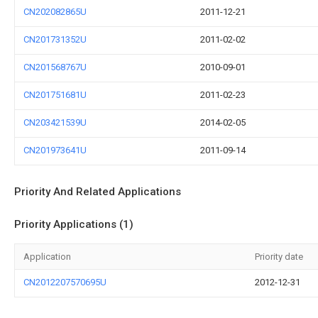
CN202082865U
2011-12-21
CN201731352U
2011-02-02
CN201568767U
2010-09-01
CN201751681U
2011-02-23
CN203421539U
2014-02-05
CN201973641U
2011-09-14
Priority And Related Applications
Priority Applications (1)
Application
Priority date
CN2012207570695U
2012-12-31