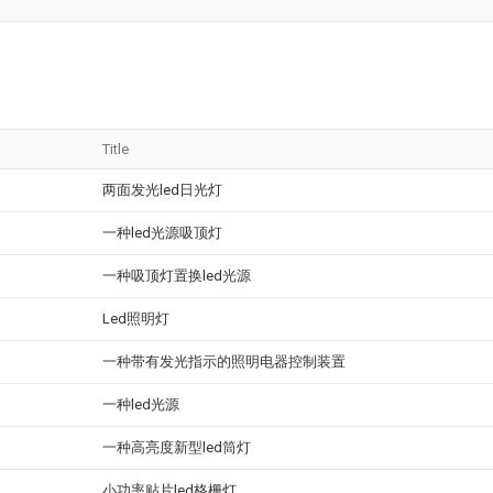
Title
两面发光led日光灯
一种led光源吸顶灯
一种吸顶灯置换led光源
Led照明灯
一种带有发光指示的照明电器控制装置
一种led光源
一种高亮度新型led筒灯
小功率贴片led格栅灯