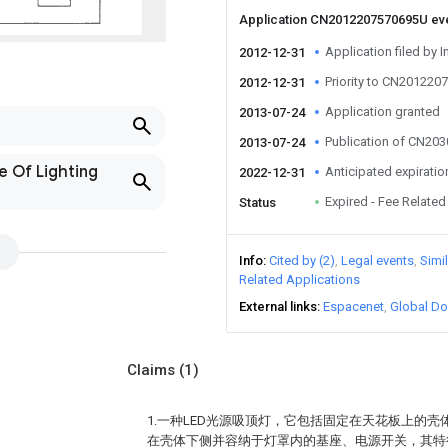
Application CN2012207570695U ev
Application filed by I
2012-12-31
Priority to CN20122
2012-12-31
Application granted
2013-07-24
Publication of CN20
2013-07-24
e Of Lighting
Anticipated expiratio
2022-12-31
Expired - Fee Related
Status
Info
Cited by (2)
Legal events
Simi
Related Applications
External links
Espacenet
Global Do
Claims
(1)
1.一种LED光源吸顶灯，它包括固定在天花板上的
在壳体下侧并容纳于灯罩内的基座、电源开关，其特