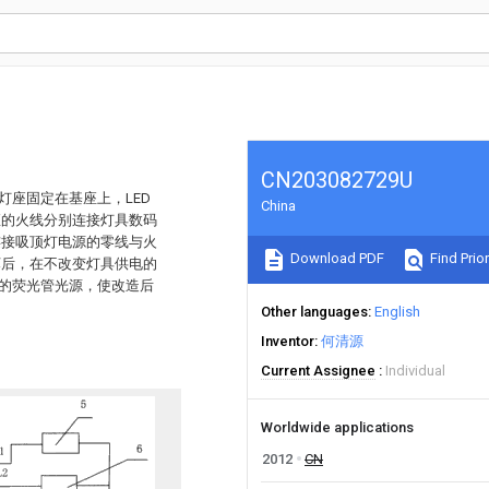
CN203082729U
灯座固定在基座上，LED
China
座的火线分别连接灯具数码
连接吸顶灯电源的零线与火
Download PDF
Find Prior
坏后，在不改变灯具供电的
中的荧光管光源，使改造后
Other languages
English
Inventor
何清源
Current Assignee
Individual
Worldwide applications
2012
CN