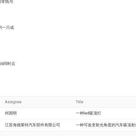
的零线与
的一只或
与6同时点
Assignee
Title
何国明
一种led吸顶灯
江苏海德莱特汽车部件有限公司
一种可改变射光角度的汽车吸顶射