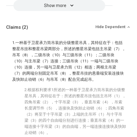
Show more
Claims
(2)
Hide Dependent
1.一种基于卫星承力筒吊装的分级整星吊具，其特征在于：包括
整星吊挂和整星吊梁两部分，所述的整星吊梁包括主吊梁（7），
吊耳（8），二级吊块（10）与三级吊块（11）；二级吊块
（10）与主吊梁（7）连接；三级吊块（11）一端与二级吊块
（10）连接，另一端与卫星承力筒（12）相连；两根主吊梁
（7）的两端分别固定吊耳（8），整星吊挂的悬垂端安装连接块
及快卸止动销（6）与吊耳（8）配合完成起吊。
2.根据权利要求1所述的一种基于卫星承力筒吊装的分级整
星吊具，其特征在于：所述的整星吊挂包括主吊环（1），
四角吊索（2），十字吊梁（3），垂直吊索（4），吊索
长度调节件（5），连接块及快卸止动销（6）；四角吊索
（2）将至于十字吊梁（3）上端的主吊环（1）与十字吊
梁（3）的四个自由端分别进行连接；垂直吊索（4）的一
端连接十字吊梁（3）的自由端，另一端连接连接块及快卸
止动销（6）。