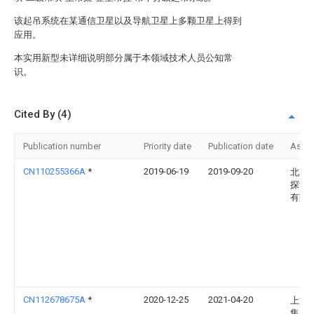
该起吊系统在某通信卫星以及导航卫星上多颗卫星上得到
应用。
本实用新型未详细说明部分属于本领域技术人员公知常
识。
Cited By (4)
Publication number
Priority date
Publication date
Assi
CN110255366A
*
2019-06-19
2019-09-20
北京
探索
有限
CN112678675A
*
2020-12-25
2021-04-20
上海
集团