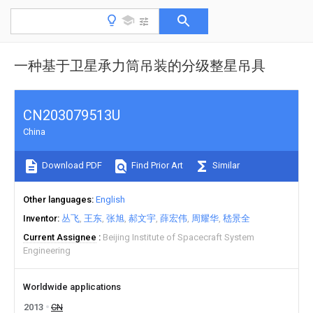
一种基于卫星承力筒吊装的分级整星吊具
CN203079513U
China
Download PDF
Find Prior Art
Similar
Other languages
English
Inventor
丛飞
王东
张旭
郝文宇
薛宏伟
周耀华
嵇景全
Current Assignee
Beijing Institute of Spacecraft System
Engineering
Worldwide applications
2013
CN