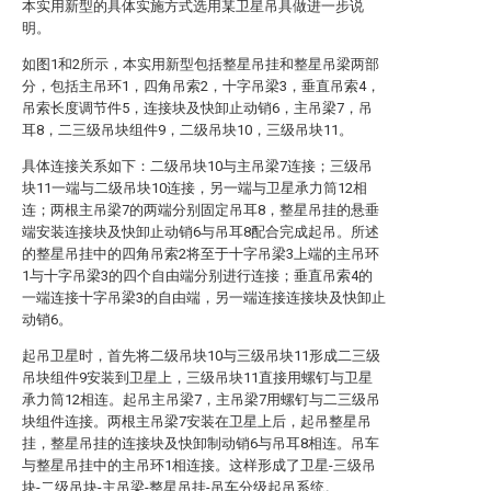
本实用新型的具体实施方式选用某卫星吊具做进一步说
明。
如图1和2所示，本实用新型包括整星吊挂和整星吊梁两部
分，包括主吊环1，四角吊索2，十字吊梁3，垂直吊索4，
吊索长度调节件5，连接块及快卸止动销6，主吊梁7，吊
耳8，二三级吊块组件9，二级吊块10，三级吊块11。
具体连接关系如下：二级吊块10与主吊梁7连接；三级吊
块11一端与二级吊块10连接，另一端与卫星承力筒12相
连；两根主吊梁7的两端分别固定吊耳8，整星吊挂的悬垂
端安装连接块及快卸止动销6与吊耳8配合完成起吊。所述
的整星吊挂中的四角吊索2将至于十字吊梁3上端的主吊环
1与十字吊梁3的四个自由端分别进行连接；垂直吊索4的
一端连接十字吊梁3的自由端，另一端连接连接块及快卸止
动销6。
起吊卫星时，首先将二级吊块10与三级吊块11形成二三级
吊块组件9安装到卫星上，三级吊块11直接用螺钉与卫星
承力筒12相连。起吊主吊梁7，主吊梁7用螺钉与二三级吊
块组件连接。两根主吊梁7安装在卫星上后，起吊整星吊
挂，整星吊挂的连接块及快卸制动销6与吊耳8相连。吊车
与整星吊挂中的主吊环1相连接。这样形成了卫星-三级吊
块-二级吊块-主吊梁-整星吊挂-吊车分级起吊系统。