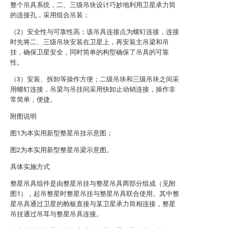
整个吊具系统，二、三级吊块设计巧妙地利用卫星承力筒
的连接孔，采用组合吊装；
（2）安全性与可靠性高；该吊具连接点为螺钉连接，连接
时先将二、三级吊块安装在卫星上，再安装主吊梁和吊
挂，确保卫星安全，同时简单的构型确保了吊具的可靠
性。
（3）安装、拆卸等操作方便；二级吊块和三级吊块之间采
用螺钉连接，吊梁与吊挂间采用快卸止动销连接，操作非
常简单，便捷。
附图说明
图1为本实用新型整星吊挂示意图；
图2为本实用新型整星吊梁示意图。
具体实施方式
整星吊具组件是由整星吊挂与整星吊具两部分组成（见附
图1），起吊整星时整星吊挂与整星吊具联合使用。其中整
星吊具通过卫星的舱板直接与某卫星承力筒相连接，整星
吊挂通过吊耳与整星吊具连接。