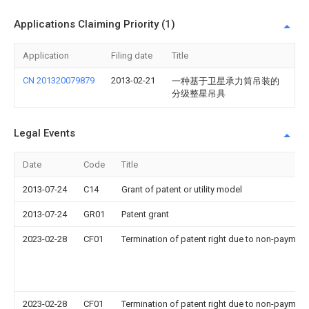
Applications Claiming Priority (1)
Application
Filing date
Title
CN 201320079879
2013-02-21
一种基于卫星承力筒吊装的
分级整星吊具
Legal Events
Date
Code
Title
2013-07-24
C14
Grant of patent or utility model
2013-07-24
GR01
Patent grant
2023-02-28
CF01
Termination of patent right due to non-payment
2023-02-28
CF01
Termination of patent right due to non-payment