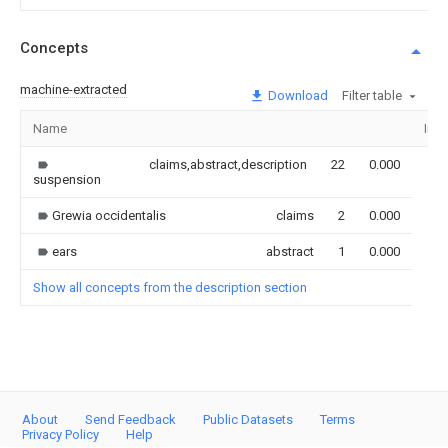
Concepts
machine-extracted
Download
Filter table
Name
Ima
claims,abstract,description
22
0.000
suspension
Grewia occidentalis
claims
2
0.000
ears
abstract
1
0.000
Show all concepts from the description section
About
Send Feedback
Public Datasets
Terms
Privacy Policy
Help