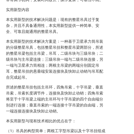
实用新型内容
本实用新型的技术解决问题是：现有的整星吊具过于复
杂，并且不具备通用性，本实用新型提供一种简单、安
全、可靠且能通用的整星吊具。
本实用新型的技术解决方案是：一种基于卫星承力筒吊装
的分级整星吊具，包括整星吊挂和整星吊梁两部分，所述
的整星吊梁包括主吊梁，吊耳，二级吊块与三级吊块；二
级吊块与主吊梁连接；三级吊块一端与二级吊块连接，另
一端与卫星承力筒相连；两根主吊梁的两端分别固定吊
耳，整星吊挂的悬垂端安装连接块及快卸止动销与吊耳配
合完成起吊。
所述的整星吊挂包括主吊环，四角吊索，十字吊梁，垂直
吊索，吊索长度调节件，连接块及快卸止动销；四角吊索
将至于十字吊梁上端的主吊环与十字吊梁的四个自由端分
别进行连接；垂直吊索的一端连接十字吊梁的自由端，另
一端连接连接块及快卸止动销。
本实用新型与现有技术相比的优点在于：
（1）吊具的构型简单；两根工字型吊梁以及十字吊挂组成