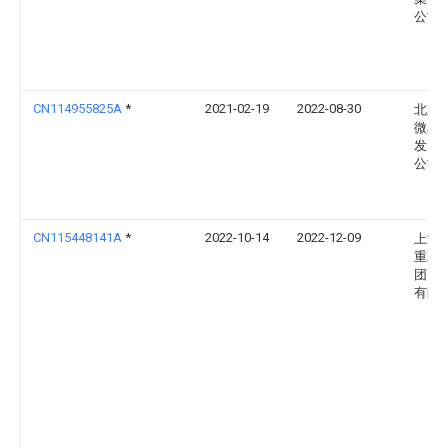
公司
CN114955825A
*
2021-02-19
2022-08-30
北京
微星
发展
公司
CN115448141A
*
2022-10-14
2022-12-09
上海
重工(
团)股
有限