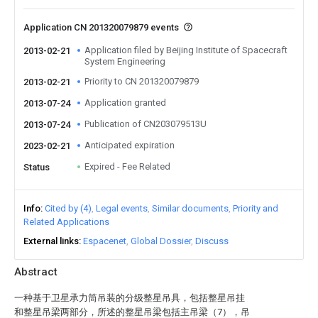
Application CN 201320079879 events
Application filed by Beijing Institute of Spacecraft
2013-02-21
System Engineering
Priority to CN 201320079879
2013-02-21
Application granted
2013-07-24
Publication of CN203079513U
2013-07-24
Anticipated expiration
2023-02-21
Expired - Fee Related
Status
Info
Cited by (4)
Legal events
Similar documents
Priority and
Related Applications
External links
Espacenet
Global Dossier
Discuss
Abstract
一种基于卫星承力筒吊装的分级整星吊具，包括整星吊挂
和整星吊梁两部分，所述的整星吊梁包括主吊梁（7），吊