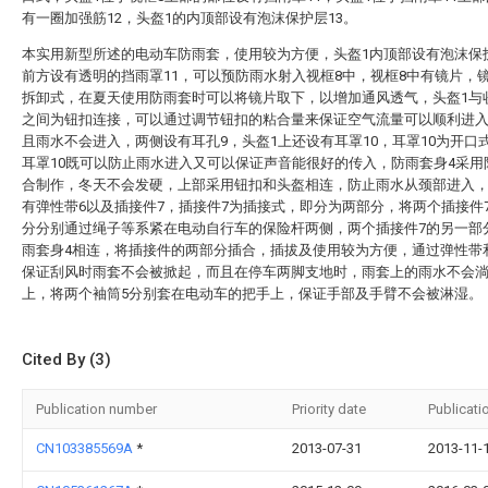
有一圈加强筋12，头盔1的内顶部设有泡沫保护层13。
本实用新型所述的电动车防雨套，使用较为方便，头盔1内顶部设有泡沫保护
前方设有透明的挡雨罩11，可以预防雨水射入视框8中，视框8中有镜片，
拆卸式，在夏天使用防雨套时可以将镜片取下，以增加通风透气，头盔1与
之间为钮扣连接，可以通过调节钮扣的粘合量来保证空气流量可以顺利进
且雨水不会进入，两侧设有耳孔9，头盔1上还设有耳罩10，耳罩10为开口
耳罩10既可以防止雨水进入又可以保证声音能很好的传入，防雨套身4采用
合制作，冬天不会发硬，上部采用钮扣和头盔相连，防止雨水从颈部进入
有弹性带6以及插接件7，插接件7为插接式，即分为两部分，将两个插接件
分分别通过绳子等系紧在电动自行车的保险杆两侧，两个插接件7的另一部
雨套身4相连，将插接件的两部分插合，插拔及使用较为方便，通过弹性带
保证刮风时雨套不会被掀起，而且在停车两脚支地时，雨套上的雨水不会
上，将两个袖筒5分别套在电动车的把手上，保证手部及手臂不会被淋湿。
Cited By (3)
Publication number
Priority date
Publicati
CN103385569A
*
2013-07-31
2013-11-