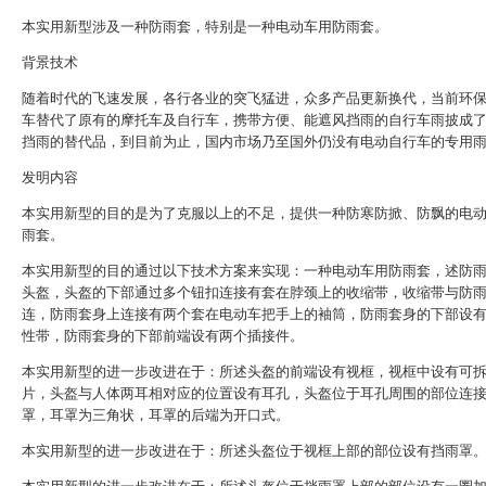
本实用新型涉及一种防雨套，特别是一种电动车用防雨套。
背景技术
随着时代的飞速发展，各行各业的突飞猛进，众多产品更新换代，当前环
车替代了原有的摩托车及自行车，携带方便、能遮风挡雨的自行车雨披成
挡雨的替代品，到目前为止，国内市场乃至国外仍没有电动自行车的专用
发明内容
本实用新型的目的是为了克服以上的不足，提供一种防寒防掀、防飘的电
雨套。
本实用新型的目的通过以下技术方案来实现：一种电动车用防雨套，述防
头盔，头盔的下部通过多个钮扣连接有套在脖颈上的收缩带，收缩带与防
连，防雨套身上连接有两个套在电动车把手上的袖筒，防雨套身的下部设
性带，防雨套身的下部前端设有两个插接件。
本实用新型的进一步改进在于：所述头盔的前端设有视框，视框中设有可
片，头盔与人体两耳相对应的位置设有耳孔，头盔位于耳孔周围的部位连
罩，耳罩为三角状，耳罩的后端为开口式。
本实用新型的进一步改进在于：所述头盔位于视框上部的部位设有挡雨罩