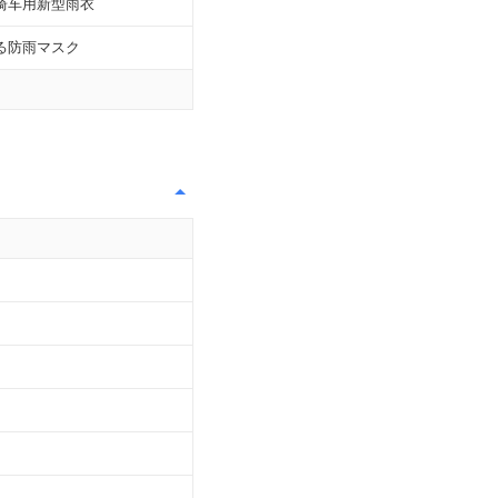
骑车用新型雨衣
る防雨マスク