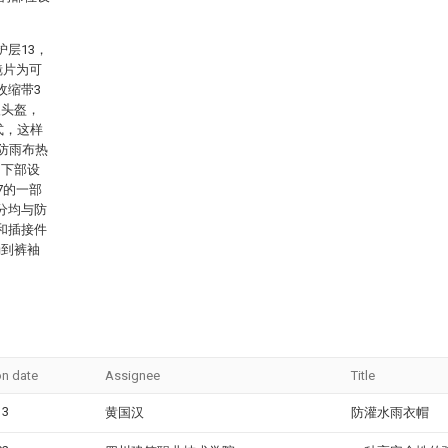
层13，
镜片为可
收缩带3
入头盔，
式，这样
防雨布热
，下部设
7的一部
分均与防
和插接件
淌到裤袖
on date
Assignee
Title
13
黄国汉
防灌水雨衣帽