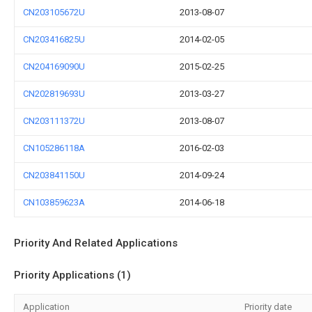
CN203105672U
2013-08-07
CN203416825U
2014-02-05
CN204169090U
2015-02-25
CN202819693U
2013-03-27
CN203111372U
2013-08-07
CN105286118A
2016-02-03
CN203841150U
2014-09-24
CN103859623A
2014-06-18
Priority And Related Applications
Priority Applications (1)
Application
Priority date