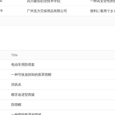
02
四川建筑职业技术学院
一种高安全性的
29
广州克力労保用品有限公司
便利に着用でき
Title
电动车用防雨套
一种可收放拆卸的面罩雨帽
挡风衣
帽舌改进型雨披
防雨帽
一种带护脸罩的雨披