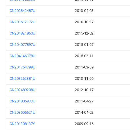
CN202842487U
2013-04-03
CN201612172U
2010-10-27
CN204821860U
2015-12-02
CN204077897U
2015-01-07
CN204146378U
2015-02-11
CN201754799U
2011-03-09
CN203262381U
2013-11-06
CN202489208U
2012-10-17
CN201805933U
2011-04-27
CN203505621U
2014-04-02
CN201308137Y
2009-09-16