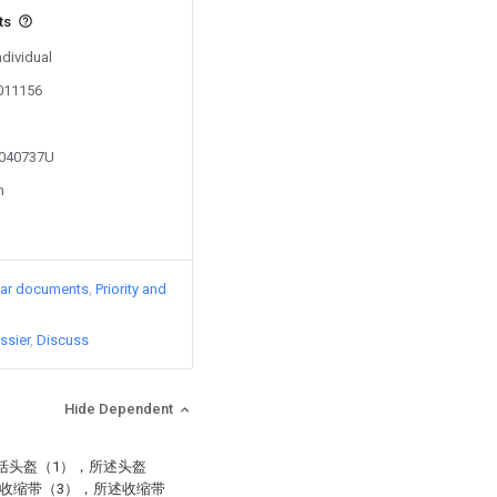
ts
ndividual
0011156
3040737U
n
lar documents
Priority and
ssier
Discuss
Hide Dependent
括头盔（1），所述头盔
收缩带（3），所述收缩带