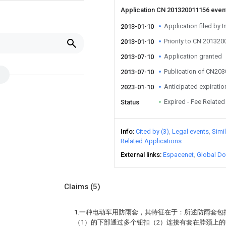
Application CN 201320011156 even
Application filed by I
2013-01-10
Priority to CN 20132
2013-01-10
Application granted
2013-07-10
Publication of CN20
2013-07-10
Anticipated expiratio
2023-01-10
Expired - Fee Related
Status
Info
Cited by (3)
Legal events
Simi
Related Applications
External links
Espacenet
Global Do
Claims
(5)
1.一种电动车用防雨套，其特征在于：所述防雨套包
（1）的下部通过多个钮扣（2）连接有套在脖颈上的