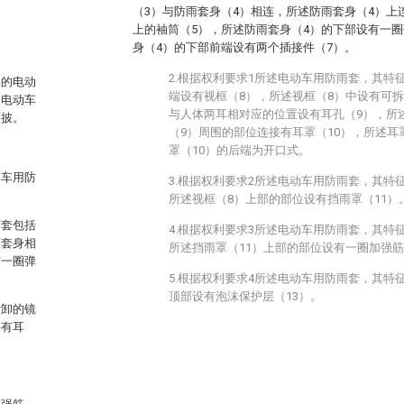
（3）与防雨套身（4）相连，所述防雨套身（4）上
上的袖筒（5），所述防雨套身（4）的下部设有一圈
身（4）的下部前端设有两个插接件（7）。
2.根据权利要求1所述电动车用防雨套，其特
保的电动
端设有视框（8），所述视框（8）中设有可
了电动车
与人体两耳相对应的位置设有耳孔（9），所
雨披。
（9）周围的部位连接有耳罩（10），所述耳
罩（10）的后端为开口式。
动车用防
3.根据权利要求2所述电动车用防雨套，其特
所述视框（8）上部的部位设有挡雨罩（11）
雨套包括
4.根据权利要求3所述电动车用防雨套，其特
雨套身相
所述挡雨罩（11）上部的部位设有一圈加强筋
有一圈弹
5.根据权利要求4所述电动车用防雨套，其特
顶部设有泡沫保护层（13）。
拆卸的镜
接有耳
。