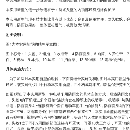
本实用新型的进一步改进在于：所述头盔位于挡雨罩上部的部位设有一圈
本实用新型的进一步改进在于：所述头盔的内顶部设有泡沫保护层。
本实用新型与现有技术相比具有以下优点：穿套及使用方便，防风掀飘，
可靠，防雨效果好，整体宽松透气，视野较为清晰。
附图说明：
图1为本实用新型的结构示意图；
图中标号：1-头盔、2-钮扣、3-收缩带、4-防雨套身、5-袖筒、6-弹性带、7
件、8-视框、9-耳孔、10-耳罩、11-挡雨罩、12-加强筋、13-泡沫保护层。
具体实施方式：
为了加深对本实用新型的理解，下面将结合实施例和附图对本实用新型作
详述，该实施例仅用于解释本实用新型，并不构成对本实用新型保护范围
如图1示出了本实用新型一种电动车用防雨套的具体实施方式，所述防雨套
1，头盔1的下部通过多个钮扣2连接有套在脖颈上的收缩带3，收缩带3与防
相连，防雨套身4上连接有两个套在电动车把手上的袖筒5，防雨套身4的下
圈弹性带6，防雨套身4的下部前端设有两个插接件7，本实用新型优选头盔
设有视框8，视框8中设有可拆卸的镜片，头盔1与人体两耳相对应的位置设
9，头盔1位于耳孔9周围的部位连接有耳罩10，耳罩10为三角状，耳罩10
口式，头盔1位于视框8上部的部位设有挡雨罩11，头盔1位于挡雨罩11上