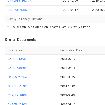
CN105361267A
*
2015-12-09
2016-03-
JP2020176357A
*
2019-04-17
2020-10-
Family To Family Citations
* Cited by examiner, † Cited by third party, ‡ Family to family citation
Similar Documents
Publication
Publication Date
CN203040737U
2013-07-10
CN203538464U
2014-04-16
CN205327254U
2016-06-22
CN203851839U
2014-10-01
CN202919108U
2013-05-08
CN205432200U
2016-08-10