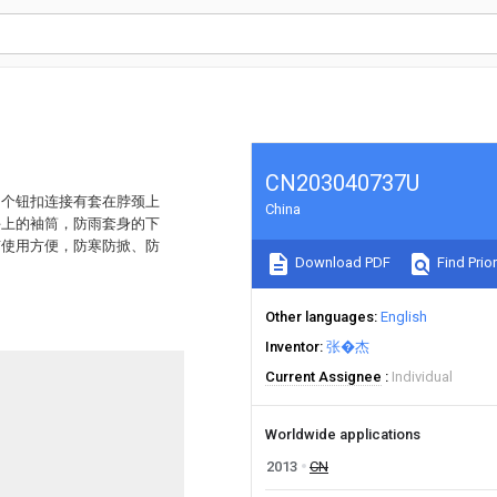
CN203040737U
多个钮扣连接有套在脖颈上
China
手上的袖筒，防雨套身的下
有使用方便，防寒防掀、防
Download PDF
Find Prior
Other languages
English
Inventor
张�杰
Current Assignee
Individual
Worldwide applications
2013
CN