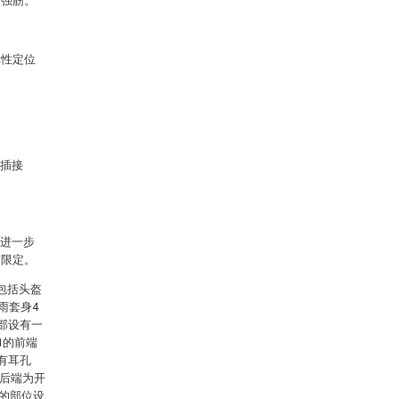
加强筋。
弹性定位
-插接
进一步
的限定。
包括头盔
雨套身4
部设有一
1的前端
有耳孔
的后端为开
部的部位设