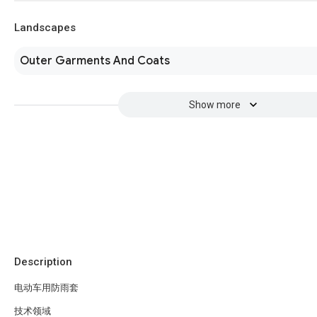
Landscapes
Outer Garments And Coats
Show more
Description
电动车用防雨套
技术领域