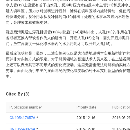
水支管(12)上设置有若干出水孔，反冲时压力水由反冲水主管(11)和反冲水支
进入填料区，压力水对滤料进行喷射，滤料在填料区域内旋转抖动，促使
料快速分离，反冲污水从反冲排污口(10)排出；处理的水在本装置内不断
向，处理效果和效率更好。
沉淀后污泥通过穿孔排泥管(13)与排泥口(14)定时排出，人孔(15)的作用
备或者更换内部设备作为人的进出口，开启人孔(15)之前，需先开启排泥口(
门，放空高密度一体化净水器内的水后污泥才可以开启人孔(15)。
最后应说明的是：显然，上述实施例仅仅是为清楚地说明本实用新型所作
而并非对实施方式的限定。对于所属领域的普通技术人员来说，在上述说
上还可以做出其它不同形式的变化或变动。这里无需也无法对所有的实施
穷举。而由此所引申出的显而易见的变化或变动仍处于本实用新型的保护
中。
Cited By (3)
Publication number
Priority date
Publicatio
CN105417657A
*
2015-12-16
2016-03-2
CN105540826A
*
2015-12-16
2016-05-0