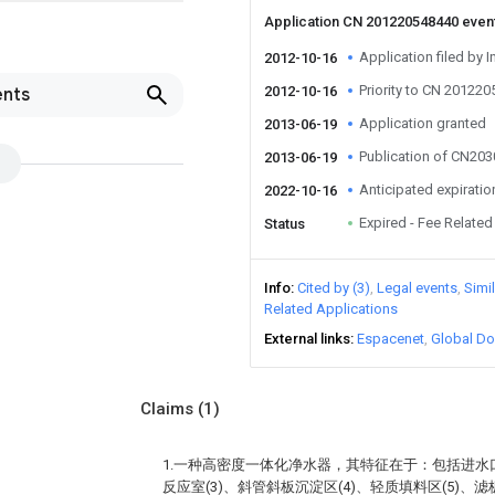
Application CN 201220548440 even
Application filed by I
2012-10-16
Priority to CN 20122
2012-10-16
ents
Application granted
2013-06-19
Publication of CN20
2013-06-19
Anticipated expiratio
2022-10-16
Expired - Fee Related
Status
Info
Cited by (3)
Legal events
Simi
Related Applications
External links
Espacenet
Global Do
Claims
(1)
1.一种高密度一体化净水器，其特征在于：包括进水口(
反应室(3)、斜管斜板沉淀区(4)、轻质填料区(5)、滤板