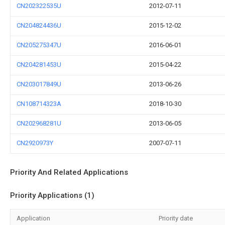
CN202322535U
2012-07-11
CN204824436U
2015-12-02
CN205275347U
2016-06-01
CN204281453U
2015-04-22
CN203017849U
2013-06-26
CN108714323A
2018-10-30
CN202968281U
2013-06-05
CN2920973Y
2007-07-11
Priority And Related Applications
Priority Applications (1)
Application
Priority date