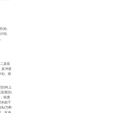
(4)、
10)、
)。
第二反应
)、反冲进
13)、排
2)向上
室(3)
担；轻质
时水由下
(7)和
中间，反冲