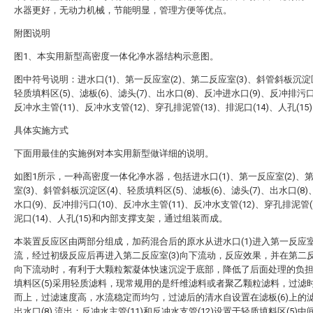
水器更好，无动力机械，节能明显，管理方便等优点。
附图说明
图1、本实用新型高密度一体化净水器结构示意图。
图中符号说明：进水口(1)、第一反应室(2)、第二反应室(3)、斜管斜板沉淀区
轻质填料区(5)、滤板(6)、滤头(7)、出水口(8)、反冲进水口(9)、反冲排污口(
反冲水主管(11)、反冲水支管(12)、穿孔排泥管(13)、排泥口(14)、人孔(15
具体实施方式
下面用最佳的实施例对本实用新型做详细的说明。
如图1所示，一种高密度一体化净水器，包括进水口(1)、第一反应室(2)、
室(3)、斜管斜板沉淀区(4)、轻质填料区(5)、滤板(6)、滤头(7)、出水口(8
水口(9)、反冲排污口(10)、反冲水主管(11)、反冲水支管(12)、穿孔排泥管(
泥口(14)、人孔(15)和内部支撑支架，通过组装而成。
本装置反应区由两部分组成，加药混合后的原水从进水口(1)进入第一反应室(
流，经过初级反应后再进入第二反应室(3)向下流动，反应效果，并在第二反应
向下流动时，有利于大颗粒絮凝体快速沉淀于底部，降低了后面处理的负
填料区(5)采用轻质滤料，现常规用的是纤维滤料或者聚乙颗粒滤料，过滤
而上，过滤速度高，水流稳定而均匀，过滤后的清水自设置在滤板(6)上的滤头
出水口(8) 流出；反冲水主管(11)和反冲水支管(12)设置于轻质填料区(5)