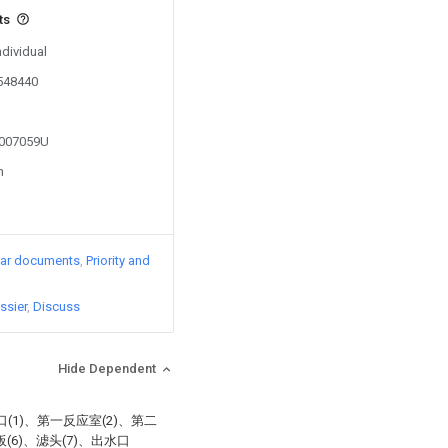
ts
ndividual
0548440
3007059U
n
lar documents
Priority and
ssier
Discuss
Hide Dependent
1)、第一反应室(2)、第二
(6)、滤头(7)、出水口