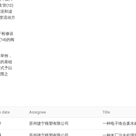
管(12)
污泥和滤
改变流动方
在于检修设
14)的阀
的举例，
明的基础
方式予以
范围之
n date
Assignee
Title
3
苏州捷宁模塑有限公司
一种电子络合废水
4
苏州捷宁模塑有限公司
一种米厂污水处理