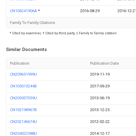
CN106241906A
*
2016-08-29
2016-12-2
Family To Family Citations
* Cited by examiner, † Cited by third party, ‡ Family to family citation
Similar Documents
Publication
Publication Date
CN209651999U
2019-11-19
CN105013244B
2017-09-29
CN203007059U
2013-06-19
CN102198967B
2013-12-25
CN202146674U
2012-02-22
CN204022588U
2014-12-17