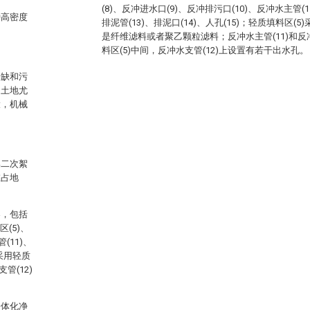
(8)、反冲进水口(9)、反冲排污口(10)、反冲水主管(
种高密度
排泥管(13)、排泥口(14)、人孔(15)；轻质填料区
是纤维滤料或者聚乙颗粒滤料；反冲水主管(11)和反冲
料区(5)中间，反冲水支管(12)上设置有若干出水孔
短缺和污
，土地尤
大，机械
集二次絮
在占地
器，包括
区(5)、
(11)、
)采用轻质
管(12)
一体化净