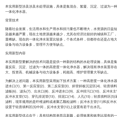
本实用新型涉及涉及水处理设施，具体是集混合、絮凝、沉淀、过滤为一
一体化净水器。
背景技术
随着社会发展，生活用水和生产用水和排污量也不断增大，水资源的日益
染越来越严重，现在土地资源越来越少，尤其在经济比较好的城镇和工厂
显稀缺。现在的一体化净水装置比较多，个各式各样，但都存在还是占地
设备与动力设备多，管理不方便等缺点。
实用新型内容
本实用新型要解决的技术问题是提供一种新的结构的水处理设施，具体是
凝反应、沉淀、过滤为一体的高密度一体化净水器，解决现有净水装置存
大、投资高、机械设备与动力设备多，耗能高、维护管理量大等缺点。
为解决上述问题，本实用新型采用如下技术方案：一种高密度一体化净水
进水口(1)、第一反应室(2)、第二反应室(3)、斜管斜板沉淀区(4)、轻质填料
滤板(6)、滤头(7)、出水口(8)、反冲进水口(9)、反冲排污口(10)、反冲水主管
反冲水支管(12)、穿孔排泥管(13)、排泥口(14)、人孔(15)；轻质填料区(5
滤料，现常规用的是纤维滤料或者聚乙颗粒滤料；反冲水主管(11)和反冲水支
设置于轻质填料区(5)中间，反冲水支管(12)上设置有若干出水孔。
本实用新型优点在于：具有结构简单而且新颖，处理效果和效率比现有的