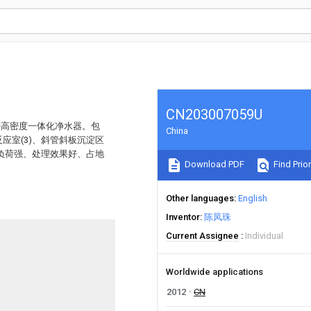
CN203007059U
种高密度一体化净水器。包
China
应室(3)、斜管斜板沉淀区
击负荷强、处理效果好、占地
Download PDF
Find Prior
Other languages
English
Inventor
陈凤珠
Current Assignee
Individual
Worldwide applications
2012
CN