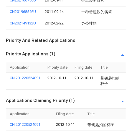
CN202106750U
2012-01-11
带笔袋的直尺
CN201968546U
2011-09-14
一种带磁铁的筷筒
CN202149132U
2012-02-22
办公挂钩
Priority And Related Applications
Priority Applications (1)
Application
Priority date
Filing date
Title
CN 201220524091
2012-10-11
2012-10-11
带钥匙扣的
杯子
Applications Claiming Priority (1)
Application
Filing date
Title
CN 201220524091
2012-10-11
带钥匙扣的杯子