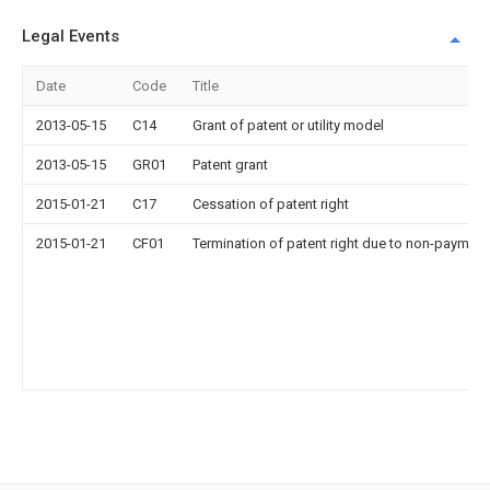
Legal Events
Date
Code
Title
2013-05-15
C14
Grant of patent or utility model
2013-05-15
GR01
Patent grant
2015-01-21
C17
Cessation of patent right
2015-01-21
CF01
Termination of patent right due to non-payment