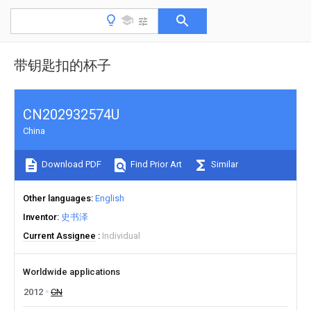
带钥匙扣的杯子
CN202932574U
China
Download PDF
Find Prior Art
Similar
Other languages
English
Inventor
史书泽
Current Assignee
Individual
Worldwide applications
2012
CN