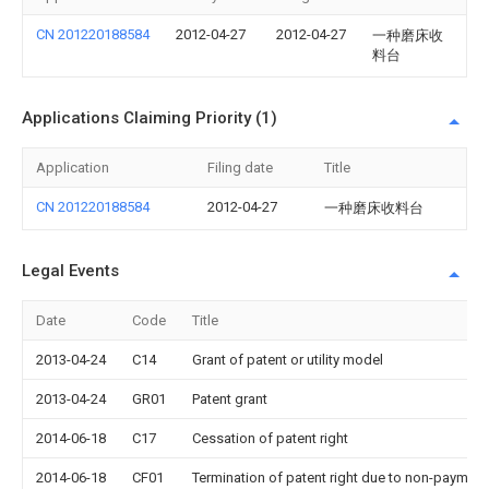
CN 201220188584
2012-04-27
2012-04-27
一种磨床收
料台
Applications Claiming Priority (1)
Application
Filing date
Title
CN 201220188584
2012-04-27
一种磨床收料台
Legal Events
Date
Code
Title
2013-04-24
C14
Grant of patent or utility model
2013-04-24
GR01
Patent grant
2014-06-18
C17
Cessation of patent right
2014-06-18
CF01
Termination of patent right due to non-payment