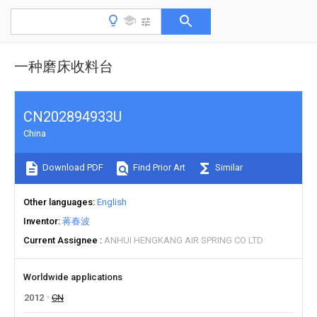
一种磨床收料台
CN202894933U
China
Download PDF
Find Prior Art
Similar
Other languages
English
Inventor
蒋春波
Current Assignee
ANHUI HENGKANG AIR SPRING CO LTD
Worldwide applications
2012
CN