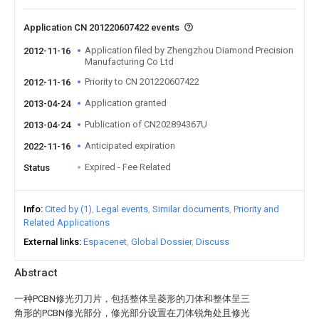
Application CN 201220607422 events
Application filed by Zhengzhou Diamond Precision
2012-11-16
Manufacturing Co Ltd
Priority to CN 201220607422
2012-11-16
Application granted
2013-04-24
Publication of CN202894367U
2013-04-24
Anticipated expiration
2022-11-16
Expired - Fee Related
Status
Info
Cited by (1)
Legal events
Similar documents
Priority and
Related Applications
External links
Espacenet
Global Dossier
Discuss
Abstract
一种PCBN修光刃刀片，包括整体呈菱形的刀体和整体呈三
角形的PCBN修光部分，修光部分设置在刀体锐角处且修光