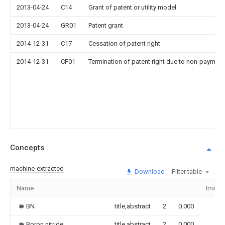
2013-04-24
C14
Grant of patent or utility model
2013-04-24
GR01
Patent grant
2014-12-31
C17
Cessation of patent right
2014-12-31
CF01
Termination of patent right due to non-payment
Concepts
machine-extracted
Download
Filter table
Name
Image
BN
title,abstract
2
0.000
Boron nitride
title,abstract
2
0.000