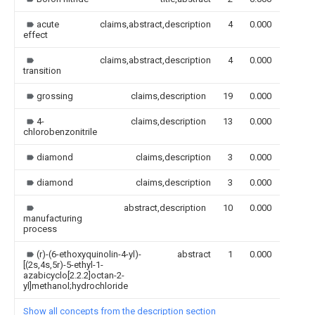
acute
claims,abstract,description
4
0.000
effect
claims,abstract,description
4
0.000
transition
grossing
claims,description
19
0.000
4-
claims,description
13
0.000
chlorobenzonitrile
diamond
claims,description
3
0.000
diamond
claims,description
3
0.000
abstract,description
10
0.000
manufacturing
process
(r)-(6-ethoxyquinolin-4-yl)-
abstract
1
0.000
[(2s,4s,5r)-5-ethyl-1-
azabicyclo[2.2.2]octan-2-
yl]methanol;hydrochloride
Show all concepts from the description section