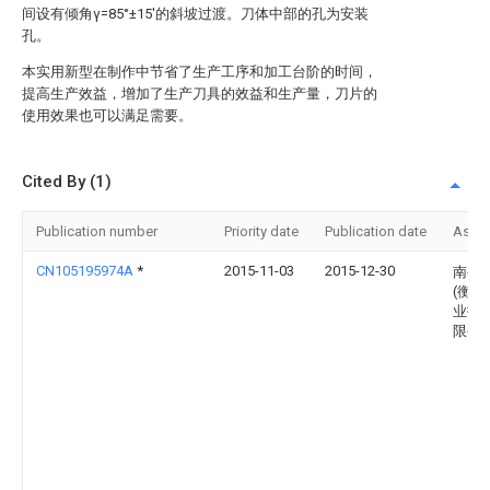
间设有倾角γ=85°±15′的斜坡过渡。刀体中部的孔为安装
孔。
本实用新型在制作中节省了生产工序和加工台阶的时间，
提高生产效益，增加了生产刀具的效益和生产量，刀片的
使用效果也可以满足需要。
Cited By (1)
Publication number
Priority date
Publication date
Assi
CN105195974A
*
2015-11-03
2015-12-30
南岳
(衡阳
业技
限公