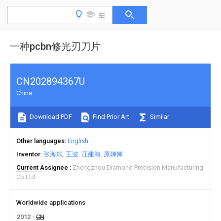
一种pcbn修光刃刀片
CN202894367U
China
Download PDF
Find Prior Art
Similar
Other languages
English
Inventor
张海斌
王波
汪建海
原婵婵
Current Assignee
Zhengzhou Diamond Precision Manufacturing
Co Ltd
Worldwide applications
2012
CN