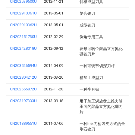
CN202539600U
2012-11-21
斜槽成型刀具
CN202910361U
2013-05-01
复合铣刀
CN202910362U
2013-05-01
成型铣刀
CN202151730U
2012-02-29
倒角专用工具
CN202428018U
2012-09-12
菱形可转位聚晶立方氮化
硼铣刀片
CN203526594U
2014-04-09
一种可调节切深刀杆
CN202804212U
2013-03-20
精加工成型刀
CN202555872U
2012-11-28
一种半月钻
CN203197333U
2013-09-18
用于加工涡旋盘上推力轴
承面的聚晶立方氮化硼刀
片
CN201889551U
2011-07-06
一种hsk刀柄装夹方式的金
刚石铰刀