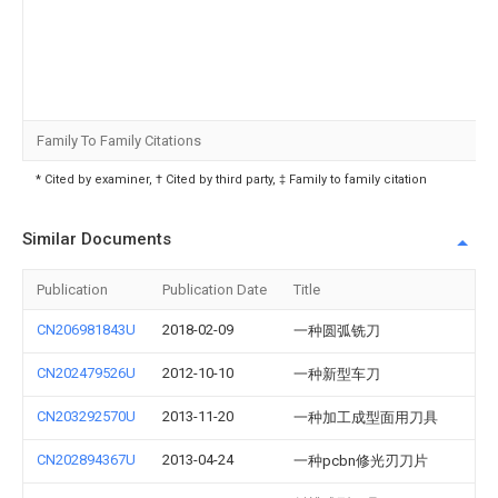
Family To Family Citations
* Cited by examiner, † Cited by third party, ‡ Family to family citation
Similar Documents
Publication
Publication Date
Title
CN206981843U
2018-02-09
一种圆弧铣刀
CN202479526U
2012-10-10
一种新型车刀
CN203292570U
2013-11-20
一种加工成型面用刀具
CN202894367U
2013-04-24
一种pcbn修光刃刀片