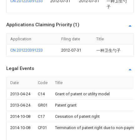
CN 201220391233
2012-07-31
2012-07-31
一种卫生勺
子
Applications Claiming Priority (1)
Application
Filing date
Title
CN 201220391233
2012-07-31
一种卫生勺子
Legal Events
Date
Code
Title
2013-04-24
C14
Grant of patent or utility model
2013-04-24
GR01
Patent grant
2014-10-08
C17
Cessation of patent right
2014-10-08
CF01
Termination of patent right due to non-payment