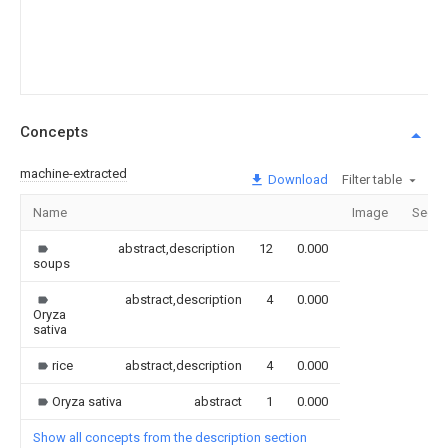
Concepts
machine-extracted
Download
Filter table
Name
Image
Secti
abstract,description
12
0.000
soups
abstract,description
4
0.000
Oryza
sativa
rice
abstract,description
4
0.000
Oryza sativa
abstract
1
0.000
Show all concepts from the description section