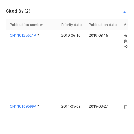
Cited By (2)
Publication number
Priority date
Publication date
Assi
CN110125621A
*
2019-06-10
2019-08-16
天津
集团
公司
CN110169699A
*
2014-05-09
2019-08-27
伊温娜