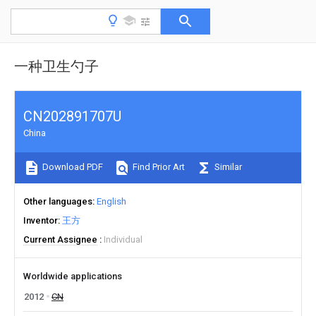
一种卫生勺子
CN202891707U
China
Download PDF
Find Prior Art
Similar
Other languages
English
Inventor
王方
Current Assignee
Individual
Worldwide applications
2012
CN