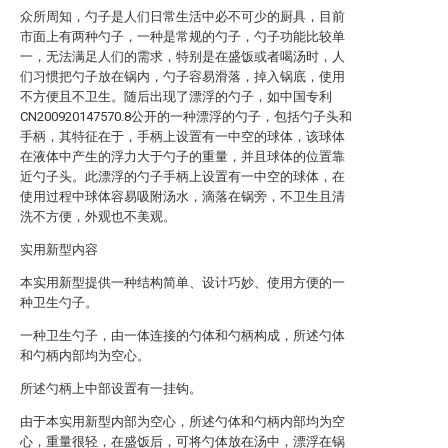
众所周知，勺子是人们日常生活中必不可少的厨具，目前
市面上有两种勺子，一种是常规的勺子，勺子功能比较单
一，无法满足人们的需求，特别是在盛饭或者喝汤时，人
们习惯把勺子放在锅内，勺子容易滑落，掉入锅底，使用
不方便且不卫生。随后出现了漂浮的勺子，如中国专利
CN200920147570.8公开的一种漂浮的勺子，包括勺子头和
手柄，其特征在于，手柄上设置有一中空的球体，该球体
在液体中产生的浮力大于勺子的重量，并且球体的位置靠
近勺子头。此漂浮的勺子手柄上设置有一中空的球体，在
使用过程中球体容易吸附汤水，滴落在锅旁，不卫生且清
洗不方便，外观也不美观。
实用新型内容
本实用新型提供一种结构简单、设计巧妙、使用方便的一
种卫生勺子。
一种卫生勺子，由一体连接的勺体和勺柄构成，所述勺体
和勺柄内部均为空心。
所述勺柄上中部设置有一挂钩。
由于本实用新型内部为空心，所述勺体和勺柄内部均为空
心，重量很轻，在盛饭后，可将勺体放在汤中，漂浮在锅