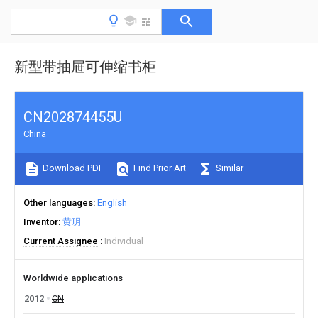
新型带抽屉可伸缩书柜
CN202874455U
China
Download PDF
Find Prior Art
Similar
Other languages
English
Inventor
黄玥
Current Assignee
Individual
Worldwide applications
2012
CN