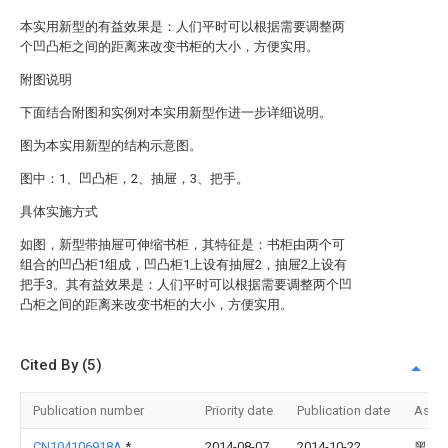
本实用新型的有益效果是：人们平时可以根据需要调整两
个凹凸柜之间的距离来改变书柜的大小，方便实用。
附图说明
下面结合附图和实例对本实用新型作进一步详细说明。
图为本实用新型的结构示意图。
图中：1、凹凸柜，2、抽屉，3、把手。
具体实施方式
如图，新型带抽屉可伸缩书柜，其特征是：书柜由两个可
组合的凹凸柜1组成，凹凸柜1上设有抽屉2，抽屉2上设有
把手3。其有益效果是：人们平时可以根据需要调整两个凹
凸柜之间的距离来改变书柜的大小，方便实用。
Cited By (5)
Publication number
Priority date
Publication date
Assi
CN104106918A
*
2014-08-07
2014-10-22
黑龙