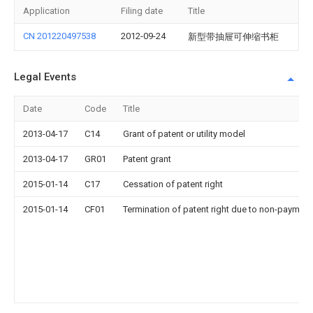
Application
Filing date
Title
CN 201220497538
2012-09-24
新型带抽屉可伸缩书柜
Legal Events
Date
Code
Title
2013-04-17
C14
Grant of patent or utility model
2013-04-17
GR01
Patent grant
2015-01-14
C17
Cessation of patent right
2015-01-14
CF01
Termination of patent right due to non-payment