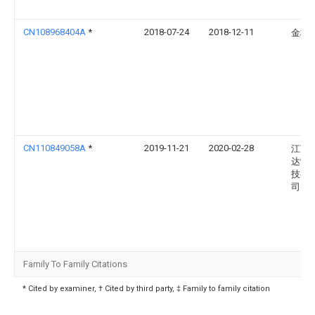
CN108968404A
*
2018-07-24
2018-12-11
金林
CN110849058A
*
2019-11-21
2020-02-28
江苏
达制
技有
司
Family To Family Citations
* Cited by examiner, † Cited by third party, ‡ Family to family citation