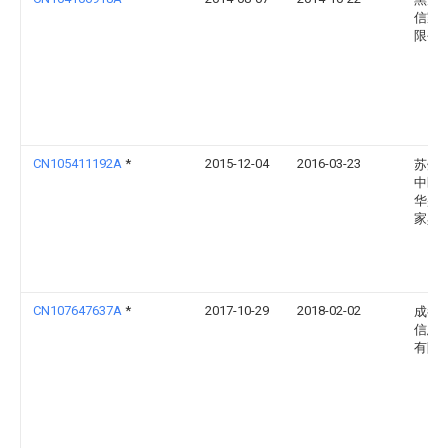
信家
限公
CN105411192A
*
2015-12-04
2016-03-23
苏州
中区
华盛
家具
CN107647637A
*
2017-10-29
2018-02-02
成都
信息
有限