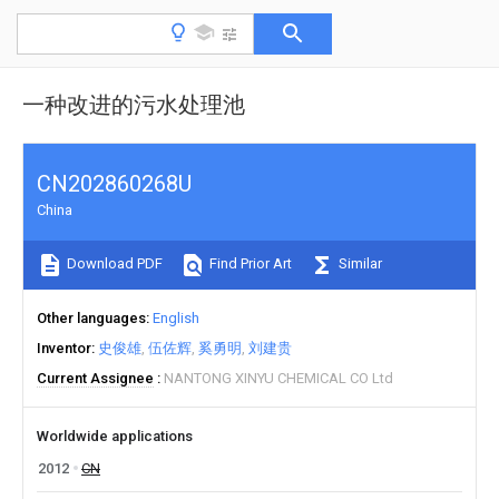
一种改进的污水处理池
CN202860268U
China
Download PDF
Find Prior Art
Similar
Other languages
English
Inventor
史俊雄
伍佐辉
奚勇明
刘建贵
Current Assignee
NANTONG XINYU CHEMICAL CO Ltd
Worldwide applications
2012
CN