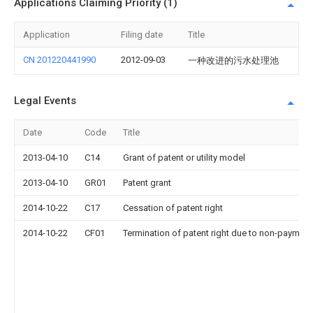
Applications Claiming Priority (1)
Application
Filing date
Title
CN 201220441990
2012-09-03
一种改进的污水处理池
Legal Events
Date
Code
Title
2013-04-10
C14
Grant of patent or utility model
2013-04-10
GR01
Patent grant
2014-10-22
C17
Cessation of patent right
2014-10-22
CF01
Termination of patent right due to non-payment