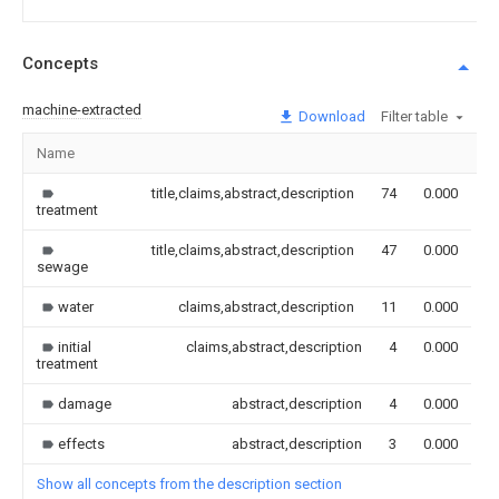
Concepts
machine-extracted
Download
Filter table
Name
I
title,claims,abstract,description
74
0.000
treatment
title,claims,abstract,description
47
0.000
sewage
water
claims,abstract,description
11
0.000
initial
claims,abstract,description
4
0.000
treatment
damage
abstract,description
4
0.000
effects
abstract,description
3
0.000
Show all concepts from the description section