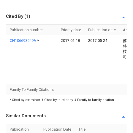
Cited By (1)
Publication number
Priority date
Publication date
Assi
CN106698549A
*
2017-01-18
2017-05-24
苏州
特环
技有
司
Family To Family Citations
* Cited by examiner, † Cited by third party, ‡ Family to family citation
Similar Documents
Publication
Publication Date
Title