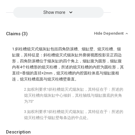
Show more
Claims
(3)
Hide Dependent
1.斜柱槽熄灭式烟灰缸包括四角防滚槽、烟缸壁、熄灭柱槽、烟
缸腹，其特征是：斜柱槽熄灭式烟灰缸外廓俯视图投影呈正四边
形，四角防滚槽位于烟灰缸的四个角上，烟缸腹为圆形，烟缸腹
内有4个柱槽形的熄灭柱槽，所述的熄灭柱槽的内腔为圆柱形，其
直径=香烟的直径+2mm，熄灭柱槽的内腔圆柱体底与烟缸腹相
连，熄灭柱槽底面与熄灭柱槽壁垂直。
2.如权利要求1斜柱槽熄灭式烟灰缸，其特征在于：所述的
熄灭柱槽向烟灰缸中心倾斜，其柱轴线与烟缸腹底的夹角
为75°
3.如权利要求1斜柱槽熄灭式烟灰缸，其特征在于：所述的
熄灭柱槽位于烟缸壁每条边的中点处。
Description