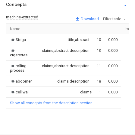
Concepts
machine-extracted
Download
Filter table
Name
Imag
Striga
title,abstract
10
0.000
claims,abstract,description
13
0.000
cigarettes
rolling
claims,abstract,description
11
0.000
process
abdomen
claims,description
18
0.000
cell wall
claims
1
0.000
Show all concepts from the description section