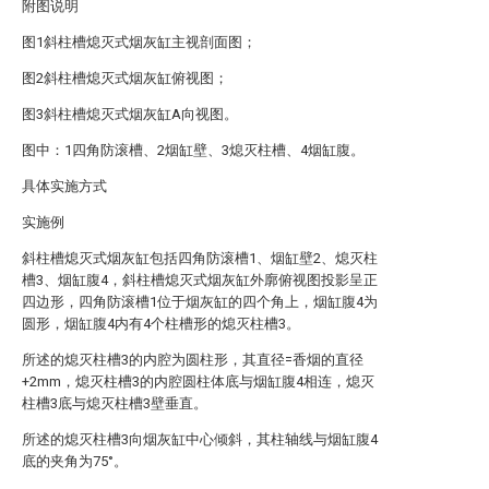
附图说明
图1斜柱槽熄灭式烟灰缸主视剖面图；
图2斜柱槽熄灭式烟灰缸俯视图；
图3斜柱槽熄灭式烟灰缸A向视图。
图中：1四角防滚槽、2烟缸壁、3熄灭柱槽、4烟缸腹。
具体实施方式
实施例
斜柱槽熄灭式烟灰缸包括四角防滚槽1、烟缸壁2、熄灭柱
槽3、烟缸腹4，斜柱槽熄灭式烟灰缸外廓俯视图投影呈正
四边形，四角防滚槽1位于烟灰缸的四个角上，烟缸腹4为
圆形，烟缸腹4内有4个柱槽形的熄灭柱槽3。
所述的熄灭柱槽3的内腔为圆柱形，其直径=香烟的直径
+2mm，熄灭柱槽3的内腔圆柱体底与烟缸腹4相连，熄灭
柱槽3底与熄灭柱槽3壁垂直。
所述的熄灭柱槽3向烟灰缸中心倾斜，其柱轴线与烟缸腹4
底的夹角为75°。