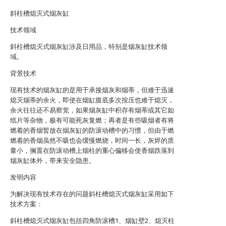
斜柱槽熄灭式烟灰缸
技术领域
斜柱槽熄灭式烟灰缸涉及日用品，特别是烟灰缸技术领
域。
背景技术
现有技术的烟灰缸的是用于承接烟灰和烟蒂，但难于迅速
熄灭烟蒂的余火，即使在烟缸腹底多次按压也难于熄灭，
余火往往还不易察觉，如果烟灰缸中积存有烟蒂或其它如
纸片等杂物，极有可能死灰复燃；再者是有些吸烟者有将
燃着的香烟暂放在烟灰缸的防滚动槽中的习惯，但由于燃
燃着的香烟虽然不吸也会缓慢燃烧，时间一长，灰烬的质
量小，搁置在防滚动槽上烟柱的重心偏移会使香烟跌落到
烟灰缸体外，带来安全隐患。
发明内容
为解决现有技术存在的问题斜柱槽熄灭式烟灰缸采用如下
技术方案：
斜柱槽熄灭式烟灰缸包括四角防滚槽1、烟缸壁2、熄灭柱