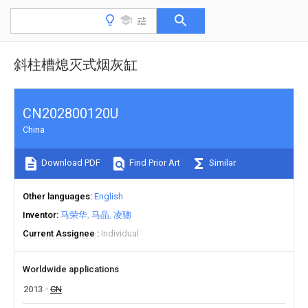
斜柱槽熄灭式烟灰缸
CN202800120U
China
Download PDF
Find Prior Art
Similar
Other languages
English
Inventor
马荣华
马晶
凌骢
Current Assignee
Individual
Worldwide applications
2013
CN