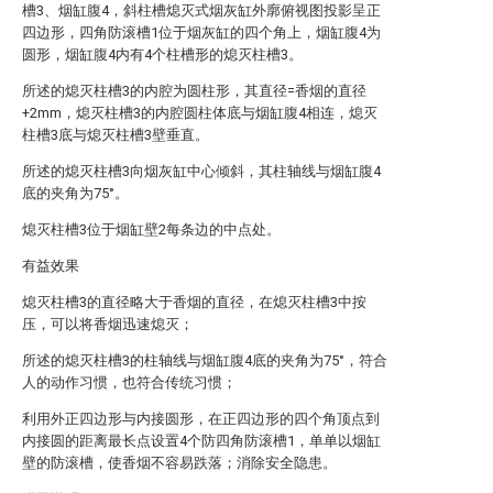
槽3、烟缸腹4，斜柱槽熄灭式烟灰缸外廓俯视图投影呈正
四边形，四角防滚槽1位于烟灰缸的四个角上，烟缸腹4为
圆形，烟缸腹4内有4个柱槽形的熄灭柱槽3。
所述的熄灭柱槽3的内腔为圆柱形，其直径=香烟的直径
+2mm，熄灭柱槽3的内腔圆柱体底与烟缸腹4相连，熄灭
柱槽3底与熄灭柱槽3壁垂直。
所述的熄灭柱槽3向烟灰缸中心倾斜，其柱轴线与烟缸腹4
底的夹角为75°。
熄灭柱槽3位于烟缸壁2每条边的中点处。
有益效果
熄灭柱槽3的直径略大于香烟的直径，在熄灭柱槽3中按
压，可以将香烟迅速熄灭；
所述的熄灭柱槽3的柱轴线与烟缸腹4底的夹角为75°，符合
人的动作习惯，也符合传统习惯；
利用外正四边形与内接圆形，在正四边形的四个角顶点到
内接圆的距离最长点设置4个防四角防滚槽1，单单以烟缸
壁的防滚槽，使香烟不容易跌落；消除安全隐患。