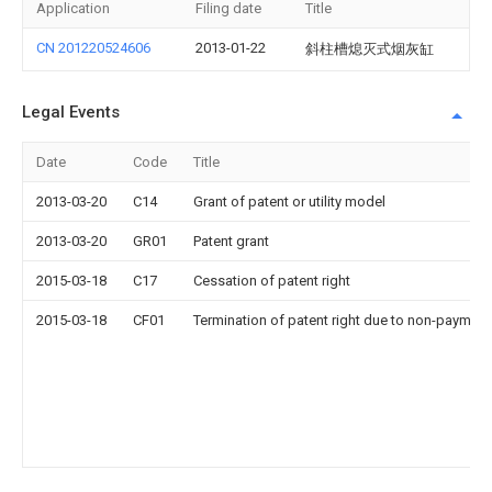
Application
Filing date
Title
CN 201220524606
2013-01-22
斜柱槽熄灭式烟灰缸
Legal Events
Date
Code
Title
2013-03-20
C14
Grant of patent or utility model
2013-03-20
GR01
Patent grant
2015-03-18
C17
Cessation of patent right
2015-03-18
CF01
Termination of patent right due to non-payment