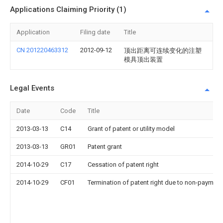
Applications Claiming Priority (1)
Application
Filing date
Title
CN 201220463312
2012-09-12
顶出距离可连续变化的注塑
模具顶出装置
Legal Events
Date
Code
Title
2013-03-13
C14
Grant of patent or utility model
2013-03-13
GR01
Patent grant
2014-10-29
C17
Cessation of patent right
2014-10-29
CF01
Termination of patent right due to non-payment