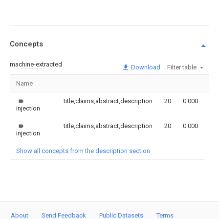
Concepts
machine-extracted
Download
Filter table
Name
Im
title,claims,abstract,description
20
0.000
injection
title,claims,abstract,description
20
0.000
injection
Show all concepts from the description section
About
Send Feedback
Public Datasets
Terms