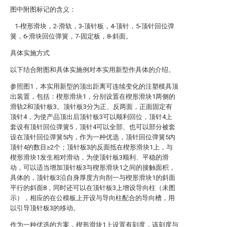
图中附图标记的含义：
1-楔形滑块，2-滑轨，3-顶针板，4-顶针，5-顶针回位弹
簧，6-滑块回位弹簧，7-固定板，8-斜面。
具体实施方式
以下结合附图和具体实施例对本实用新型作具体的介绍。
参照图1，本实用新型的顶出距离可连续变化的注塑模具顶
出装置，包括：楔形滑块1，分别设置在楔形滑块1两侧的
滑轨2和顶针板3。顶针板3分为正、反两面，正面固定有
顶针4，为使产品顶出后顶针板3可以顺利回位，顶针4上
套设有顶针回位弹簧5，顶针4可以全部、也可以部分被套
设在顶针回位弹簧5内，作为一种优选，顶针回位弹簧5内
顶针4的数目≥2个；顶针板3的反面抵在楔形滑块1上，与
楔形滑块1发生相对滑动，为使顶针板3顺利、平稳的滑
动，可以适当增加顶针板3与楔形滑块1之间的接触面积，
具体的，顶针板3沿自身厚度方向削一与楔形滑块1的斜面
平行的斜面8，同时还可以在顶针板3上增设导向柱（未图
示），相应的在公模板上开设与导向柱配合的导向槽，用
以引导顶针板3的移动。
作为一种优选的方案，楔形滑块1上设置有刻度，该刻度与