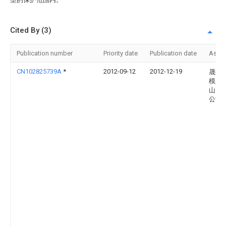
Cited By (3)
Publication number
Priority date
Publication date
Assi
CN102825739A
*
2012-09-12
2012-12-19
晟扬
模具
山）
公司