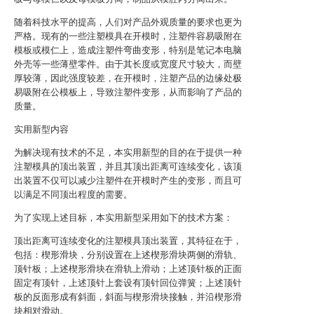
随着科技水平的提高，人们对产品外观质量的要求也更为
严格。现有的一些注塑模具在开模时，注塑件容易吸附在
模板或模仁上，造成注塑件弯曲变形，特别是笔记本电脑
外壳等一些薄壁零件。由于其长度或宽度尺寸较大，而壁
厚较薄，因此强度较差，在开模时，注塑产品的边缘处极
易吸附在公模板上，导致注塑件变形，从而影响了产品的
质量。
实用新型内容
为解决现有技术的不足，本实用新型的目的在于提供一种
注塑模具的顶出装置，并且其顶出距离可连续变化，该顶
出装置不仅可以减少注塑件在开模时产生的变形，而且可
以满足不同顶出程度的需要。
为了实现上述目标，本实用新型采用如下的技术方案：
顶出距离可连续变化的注塑模具顶出装置，其特征在于，
包括：楔形滑块，分别设置在上述楔形滑块两侧的滑轨、
顶针板；上述楔形滑块在滑轨上滑动；上述顶针板的正面
固定有顶针，上述顶针上套设有顶针回位弹簧；上述顶针
板的反面形成有斜面，斜面与楔形滑块接触，并沿楔形滑
块相对滑动。