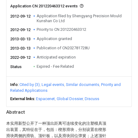
Application CN 201220463312 events
Application filed by Shengyang Precision Mould
2012-09-12
Kunshan Co Ltd
Priority to CN 201220463312
2012-09-12
Application granted
2013-03-13
Publication of CN202781728U
2013-03-13
Anticipated expiration
2022-09-12
Expired - Fee Related
Status
Info
Cited by (3)
Legal events
Similar documents
Priority and
Related Applications
External links
Espacenet
Global Dossier
Discuss
Abstract
本实用新型公开了一种顶出距离可连续变化的注塑模具顶
出装置，其特征在于，包括：楔形滑块，分别设置在楔形
滑块两侧的滑轨、顶针板，以及滑块回位弹簧；上述顶针