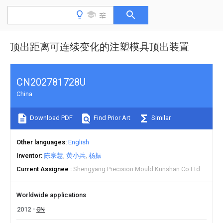
顶出距离可连续变化的注塑模具顶出装置
CN202781728U
China
Download PDF
Find Prior Art
Similar
Other languages
English
Inventor
陈宗慧
黄小兵
杨振
Current Assignee
Shengyang Precision Mould Kunshan Co Ltd
Worldwide applications
2012
CN