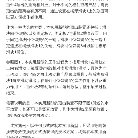
顶针4顶出的距离相对应。对于不同的模仁或者产品，需要
顶出的距离会有所不同，通过设置在楔形滑块1上的刻度可
以更方便操作者使用。
作为一种优选的方案，本实用新型的顶出装置还包括：滑
块回位弹簧6以及固定板7。固定板7与滑轨2垂直设置，用
于固定滑块回位弹簧6的一端，滑块回位弹簧6的另一端固
定连接在楔形滑块1的尖端。滑块回位弹簧6可以辅助楔形
滑块1回位。
参照图1，本实用新型的工作过程为：楔形滑块1在滑轨2
上向右滑动，然后顶针板3相对楔形滑块1滑动，具体为向
上移动，顶针4随之向上移动将产品顶出模具，然后楔形滑
块1向左滑动退出，在顶针回位弹簧5的弹力作用下以及重
力作用下，顶针板3带动顶针4回落到原位，整个顶出过程
结束。
需要说明的是，本实用新型的顶出装置不限于图1所述的水
平放置，其还可以是竖直放置，具体为滑轨2呈竖直放置，
顶针板3沿水平方向移动。
上述实施例不以任何形式限制本实用新型，凡采用等同替
换或等效变换的方式所获得的技术方案，均落在本实用新
型的保护范围内。