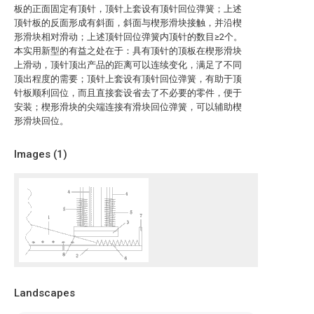
板的正面固定有顶针，顶针上套设有顶针回位弹簧；上述
顶针板的反面形成有斜面，斜面与楔形滑块接触，并沿楔
形滑块相对滑动；上述顶针回位弹簧内顶针的数目≥2个。
本实用新型的有益之处在于：具有顶针的顶板在楔形滑块
上滑动，顶针顶出产品的距离可以连续变化，满足了不同
顶出程度的需要；顶针上套设有顶针回位弹簧，有助于顶
针板顺利回位，而且直接套设省去了不必要的零件，便于
安装；楔形滑块的尖端连接有滑块回位弹簧，可以辅助楔
形滑块回位。
Images (
1
)
Landscapes