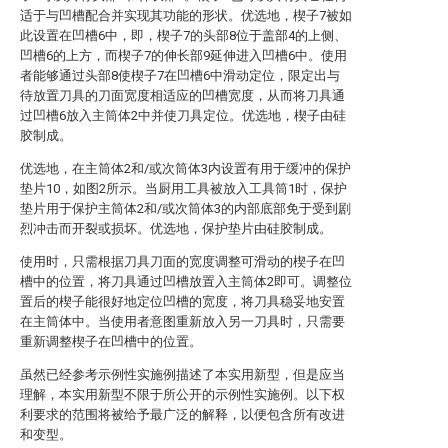
适于与凹槽配合并实现其功能的形状。优选地，楔子7被如
此设置在凹槽6中，即，楔子7的头部8位于盖部4的上侧、
凹槽6的上方，而楔子7的伸长部9延伸进入凹槽6中。使用
者能够通过头部8使楔子7在凹槽6中滑动定位，限定出与
待放置刀具的刀面宽度相适应的凹槽宽度，从而将刀具通
过凹槽6放入主筒体2中并使刀具定位。优选地，楔子由硅
胶制成。
优选地，在主筒体2和/或次筒体3内设置有用于缓冲的保护
垫片10，如图2所示。当厨用工具被放入工具筒1时，保护
垫片用于保护主筒体2和/或次筒体3的内部底部免于受到剧
烈冲击而开裂或损坏。优选地，保护垫片由硅胶制成。
使用时，只需根据刀具刀面的宽度调整可滑动的楔子在凹
槽中的位置，将刀具通过凹槽放置入主筒体2即可。调整位
置后的楔子能很好地定位凹槽的宽度，将刀具稳妥地安置
在主筒体中。当使用者意图重新放入另一刀具时，只需要
重新调整楔子在凹槽中的位置。
虽然已经参考示例性实施例描述了本实用新型，但是应当
理解，本实用新型不限于所公开的示例性实施例。以下权
利要求的范围将被给予最广泛的解释，以便包含所有改进
和变型。