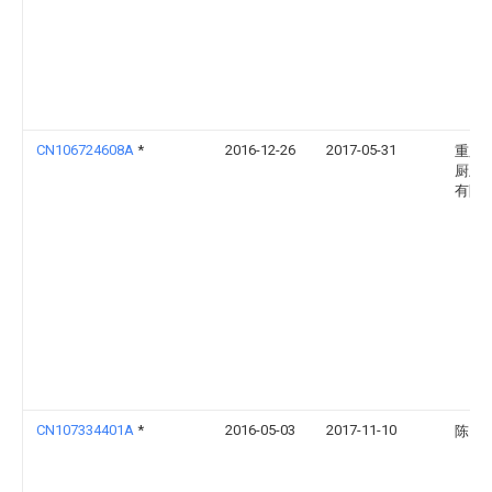
CN106724608A
*
2016-12-26
2017-05-31
重庆
厨卫
有限
CN107334401A
*
2016-05-03
2017-11-10
陈自