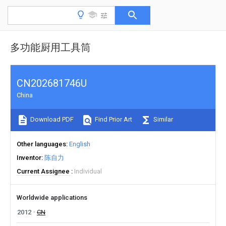
多功能厨用工具筒
CN202681746U
China
Download PDF
Find Prior Art
Similar
Other languages
English
Inventor
陈自力
Current Assignee
Individual
Worldwide applications
2012
CN