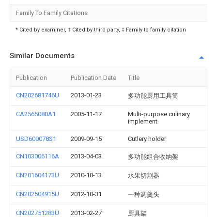
Family To Family Citations
* Cited by examiner, † Cited by third party, ‡ Family to family citation
Similar Documents
Publication
Publication Date
Title
CN202681746U
2013-01-23
多功能厨用工具筒
CA2565080A1
2005-11-17
Multi-purpose culinary
implement
USD600078S1
2009-09-15
Cutlery holder
CN103006116A
2013-04-03
多功能组合收纳架
CN201604173U
2010-10-13
水果切割器
CN202504915U
2012-10-31
一种调羹头
CN202751283U
2013-02-27
厨具架