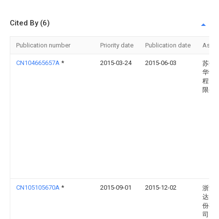
Cited By (6)
Publication number
Priority date
Publication date
Assi
CN104665657A
*
2015-03-24
2015-06-03
苏州
华士
程塑
限公
CN105105670A
*
2015-09-01
2015-12-02
浙江
达电
份有
司