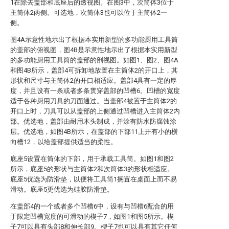
1在除去盖部和底座后的透视图。在图3中，次筒体3位于
主筒体2两侧。可选地，次筒体3也可以位于主筒体2一
侧。
图4A示意性地示出了根据本实用新型的多功能厨用工具筒
的盖部的俯视图，图4B是示意性地示出了根据本实用新型
的多功能厨用工具筒的盖部的剖视图。如图1、图2、图4A
和图4B所示，盖部4可拆卸地放置在主筒体2的开口上，其
形状和尺寸与主筒体2的开口相适应。盖部4具有一定的厚
度，并且设有一条或者多条贯穿盖部的凹槽6。凹槽的宽度
适于各种厨用刀具的刀面通过。当盖部4被置于主筒体2的
开口上时，刀具可以从盖部的上侧通过凹槽进入主筒体2内
部。优选地，盖部由耐用木头制成，并涂有防水防腐蚀涂
层。优选地，如图4B所示，在盖部的下部11上开有小的横
向槽12，以给盖部提供适当的柔性。
底座5设置在筒体的下部，用于承载工具筒。如图1和图2
所示，底座5的形状与主筒体2和次筒体3的形状相适应。
底座5优选为防滑垫，以便将工具筒1搁置在桌面上而不易
滑动。底座5更优选为硅胶防滑垫。
在盖部4的一个或者多个凹槽6中，设有与凹槽6配合的用
于限定凹槽宽度的可滑动的楔子7，如图1和图5所示。楔
子7可以具有头部8和伸长部9。楔子7也可以具有其它任何