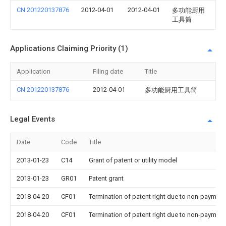
CN 201220137876
2012-04-01
2012-04-01
多功能厨用
工具筒
Applications Claiming Priority (1)
Application
Filing date
Title
CN 201220137876
2012-04-01
多功能厨用工具筒
Legal Events
Date
Code
Title
2013-01-23
C14
Grant of patent or utility model
2013-01-23
GR01
Patent grant
2018-04-20
CF01
Termination of patent right due to non-payment
2018-04-20
CF01
Termination of patent right due to non-payment