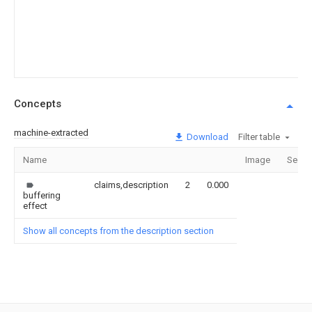
Concepts
machine-extracted
Download
Filter table
Name
Image
Secti
claims,description
2
0.000
buffering
effect
Show all concepts from the description section