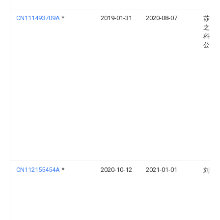
CN111493709A
*
2019-01-31
2020-08-07
苏州
之城
科技
公司
CN112155454A
*
2020-10-12
2021-01-01
刘朝