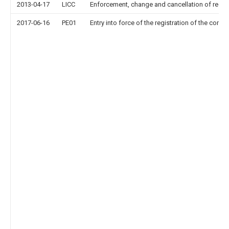
2013-04-17
LICC
Enforcement, change and cancellation of record o
2017-06-16
PE01
Entry into force of the registration of the contr