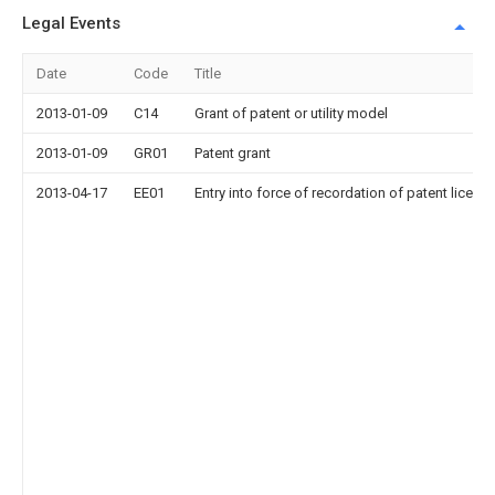
Legal Events
Date
Code
Title
2013-01-09
C14
Grant of patent or utility model
2013-01-09
GR01
Patent grant
2013-04-17
EE01
Entry into force of recordation of patent licens