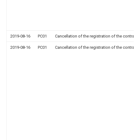
2019-08-16
PC01
Cancellation of the registration of the contract 
2019-08-16
PC01
Cancellation of the registration of the contract 