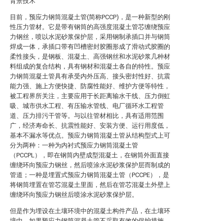
背景技术
目前，预应力钢筒混凝土管(简称PCCP)，是一种新型的刚
性压力管材。它是带有钢筒的高强度混凝土管芯缠绕预应
力钢丝，喷以水泥砂浆保护层，采用钢制承插口并与钢筒
焊成一体，承插口带有凹槽密封胶圈形成了滑动式胶圈的
柔性接头，是钢板、混凝土、高强钢丝和水泥砂浆几种材
料组成的复合结构，具有钢材和混凝土各自的特性。预应
力钢筒混凝土管具有承受内外压高、接头密封性好、抗震
能力强、施上方便快捷、防腐性能好、维护方便等特性，
被工程界所关注，主要应用于长距离输水干线、压力倒虹
吸、城市供水工程、有压输水管线、电厂循环水工程管
道、压力排污干管等。与以往管材相比，具有适用范围
广，经济寿命长、抗震性能好、安装方便、运行用度低，
基本不漏水等优点。预应力钢筒混凝土管从结构型式上可
分为两种：一种为内衬式预应力钢筒混凝土管
（PCCPL），即在钢筒内壁成型混凝土，在钢筒外面直接
缠绕环向预应力钢丝，然后喷涂水泥砂浆保护层而制成的
管道；一种是埋置式预应力钢筒混凝土管（PCCPE），是
将钢筒埋置在管芯混凝土里面，然后在管芯混凝土外壁上
缠绕环向预应力钢丝后喷涂水泥砂浆保护层。
但是作为埋设在土壤环境中的混凝土构件产品，在土壤环
境中，如果预应力钢筒混凝土管不采取有效的保护措施，