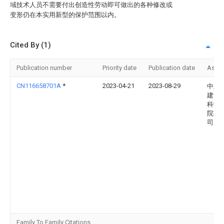
域技术人员不需要付出创造性劳动即可做出的各种修改或
变形仍在本实用新型的保护范围以内。
Cited By (1)
Publication number
Priority date
Publication date
Assi
CN116658701A
*
2023-04-21
2023-08-29
中建
建设
科学
院有
司
Family To Family Citations