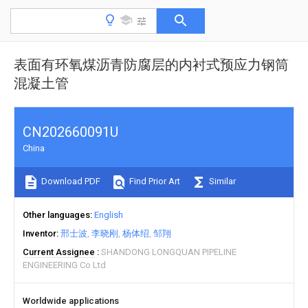
表面有环氧煤沥青防腐层的内衬式预应力钢筒
混凝土管
CN202660091U
China
Download PDF
Find Prior Art
Similar
Other languages
English
Inventor
邢士波
李晓刚
杨体绍
邹翔
Current Assignee
SHANDONG LONGQUAN PIPELINE
ENGINEERING Co Ltd
Worldwide applications