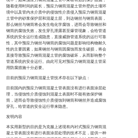
随着使用时间的延长，预应力钢筒混凝土管外壁的土壤环
境中以及管内水介质中的侵蚀性介质侵入预应力钢筒混凝
土管中的砂浆保护层和混凝土层，到达钢丝与钢筒表面，
那么钢丝与钢筒将会发生电化学腐蚀，进而会导致钢丝和
钢筒的腐蚀失效，发生穿孔泄露甚至爆管现象，会给管道
系统的安全运行造成隐患，直接威胁管道系统的运行可靠
性，其中预应力钢丝与钢筒的腐蚀问题是影响结构物耐久
性的主要因素，如果钢丝与钢筒因腐蚀而发生破损，将会
直接导致预应力钢筒混凝土管的腐蚀破坏，从而影响整个
管道系统的安全运行。由此可见对预应力钢筒混凝土管采
用防腐措施十分必要。
目前的预应力钢筒混凝土管技术存在以下缺点：
目前国内的预应力钢筒混凝土管表面没有进行表面涂层处
理，当侵蚀性介质侵蚀到混凝土表面时不能有效保护钢
筒，进而会导致侵蚀性介质侵蚀到钢筒和钢丝并造成腐蚀
穿孔，给管道的安全运行带来隐患。
发明内容
本实用新型的目的是为克服上述现有内衬式预应力钢筒混
凝土管表面没有进行表面涂层处理的技术不足，提供一种