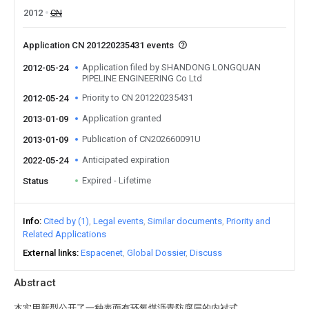
2012
CN
Application CN 201220235431 events
Application filed by SHANDONG LONGQUAN
2012-05-24
PIPELINE ENGINEERING Co Ltd
Priority to CN 201220235431
2012-05-24
Application granted
2013-01-09
Publication of CN202660091U
2013-01-09
Anticipated expiration
2022-05-24
Expired - Lifetime
Status
Info
Cited by (1)
Legal events
Similar documents
Priority and
Related Applications
External links
Espacenet
Global Dossier
Discuss
Abstract
本实用新型公开了一种表面有环氧煤沥青防腐层的内衬式