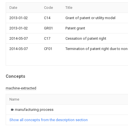
Date
Code
Title
2013-01-02
C14
Grant of patent or utility model
2013-01-02
GR01
Patent grant
2014-05-07
C17
Cessation of patent right
2014-05-07
CF01
Termination of patent right due to no
Concepts
machine-extracted
Name
manufacturing process
Show all concepts from the description section