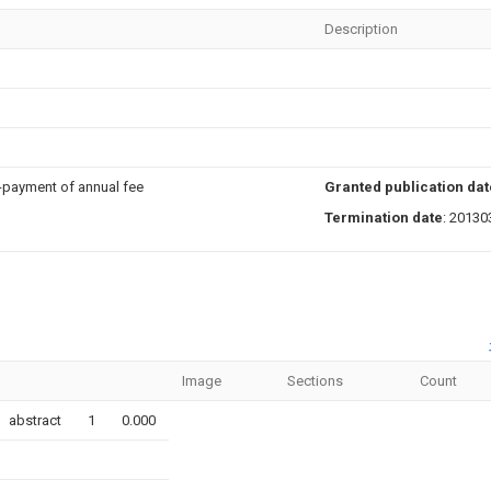
Description
n-payment of annual fee
Granted publication dat
Termination date
: 20130
Image
Sections
Count
abstract
1
0.000