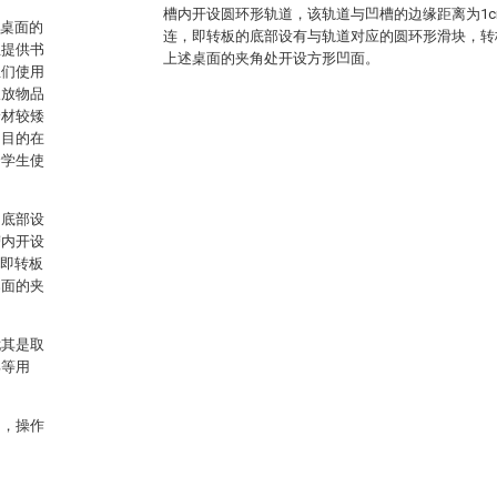
槽内开设圆环形轨道，该轨道与凹槽的边缘距离为1
为桌面的
连，即转板的底部设有与轨道对应的圆环形滑块，转
生提供书
上述桌面的夹角处开设方形凹面。
生们使用
取放物品
身材较矮
的目的在
合学生使
的底部设
槽内开设
，即转板
桌面的夹
尤其是取
具等用
用，操作