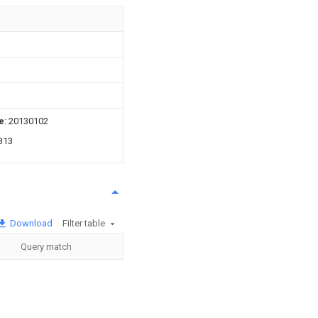
e
: 20130102
313
Download
Filter table
Query match