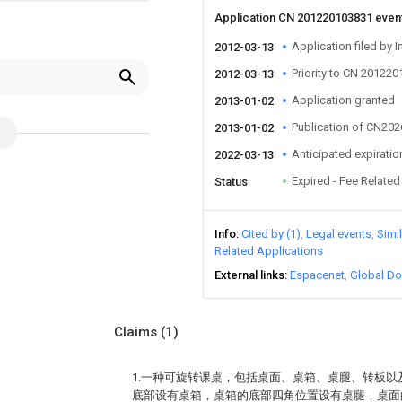
Application CN 201220103831 even
Application filed by I
2012-03-13
Priority to CN 20122
2012-03-13
Application granted
2013-01-02
Publication of CN20
2013-01-02
Anticipated expiratio
2022-03-13
Expired - Fee Related
Status
Info
Cited by (1)
Legal events
Simi
Related Applications
External links
Espacenet
Global Do
Claims
(1)
1.一种可旋转课桌，包括桌面、桌箱、桌腿、转板
底部设有桌箱，桌箱的底部四角位置设有桌腿，桌面