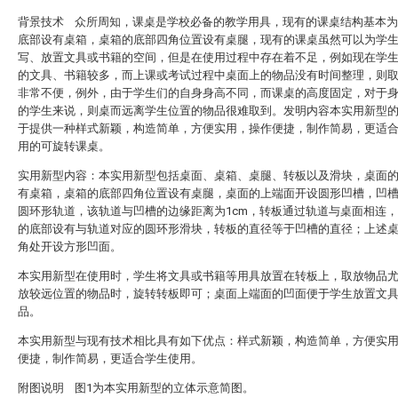
背景技术 众所周知，课桌是学校必备的教学用具，现有的课桌结构基本
底部设有桌箱，桌箱的底部四角位置设有桌腿，现有的课桌虽然可以为学
写、放置文具或书籍的空间，但是在使用过程中存在着不足，例如现在学
的文具、书籍较多，而上课或考试过程中桌面上的物品没有时间整理，则
非常不便，例外，由于学生们的自身身高不同，而课桌的高度固定，对于
的学生来说，则桌而远离学生位置的物品很难取到。发明内容本实用新型
于提供一种样式新颖，构造简单，方便实用，操作便捷，制作简易，更适
用的可旋转课桌。
实用新型内容：本实用新型包括桌面、桌箱、桌腿、转板以及滑块，桌面
有桌箱，桌箱的底部四角位置设有桌腿，桌面的上端面开设圆形凹槽，凹
圆环形轨道，该轨道与凹槽的边缘距离为1cm，转板通过轨道与桌面相连
的底部设有与轨道对应的圆环形滑块，转板的直径等于凹槽的直径；上述
角处开设方形凹面。
本实用新型在使用时，学生将文具或书籍等用具放置在转板上，取放物品
放较远位置的物品时，旋转转板即可；桌面上端面的凹面便于学生放置文
品。
本实用新型与现有技术相比具有如下优点：样式新颖，构造简单，方便实
便捷，制作简易，更适合学生使用。
附图说明 图1为本实用新型的立体示意简图。