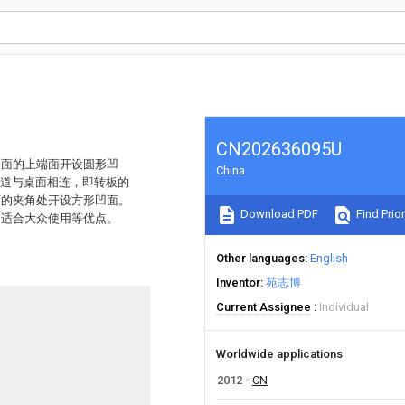
CN202636095U
桌面的上端面开设圆形凹
China
轨道与桌面相连，即转板的
面的夹角处开设方形凹面。
Download PDF
Find Prior
更适合大众使用等优点。
Other languages
English
Inventor
苑志博
Current Assignee
Individual
Worldwide applications
2012
CN