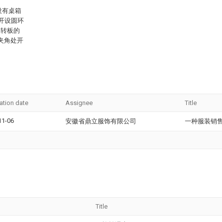
设有桌箱
开设圆环
即转板的
夹角处开
ation date
Assignee
Title
11-06
安徽省鼎立服饰有限公司
一种服装销
Title