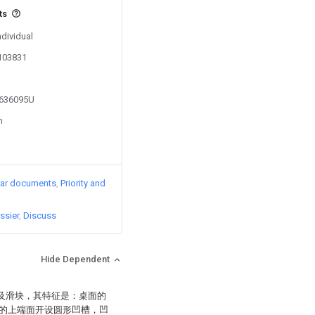
ts
ndividual
0103831
2636095U
n
lar documents
Priority and
ssier
Discuss
Hide Dependent
以及滑块，其特征是：桌面的
的上端面开设圆形凹槽，凹