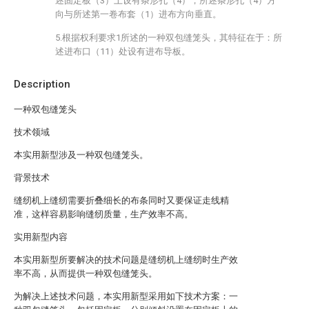
述固定板（3）上设有条形孔（4），所述条形孔（4）方
向与所述第一卷布套（1）进布方向垂直。
5.根据权利要求1所述的一种双包缝笼头，其特征在于：所
述进布口（11）处设有进布导板。
Description
一种双包缝笼头
技术领域
本实用新型涉及一种双包缝笼头。
背景技术
缝纫机上缝纫需要折叠细长的布条同时又要保证走线精
准，这样容易影响缝纫质量，生产效率不高。
实用新型内容
本实用新型所要解决的技术问题是缝纫机上缝纫时生产效
率不高，从而提供一种双包缝笼头。
为解决上述技术问题，本实用新型采用如下技术方案：一