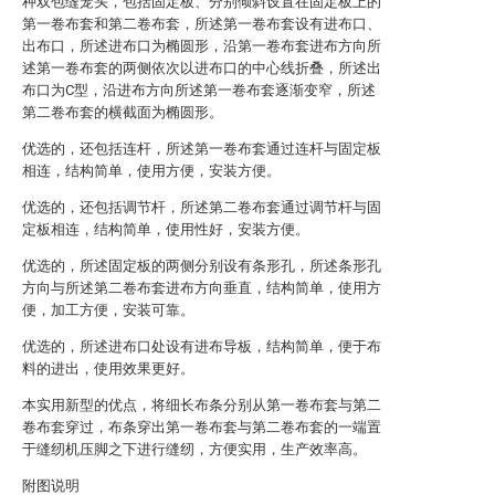
种双包缝笼头，包括固定板、分别倾斜设置在固定板上的
第一卷布套和第二卷布套，所述第一卷布套设有进布口、
出布口，所述进布口为椭圆形，沿第一卷布套进布方向所
述第一卷布套的两侧依次以进布口的中心线折叠，所述出
布口为C型，沿进布方向所述第一卷布套逐渐变窄，所述
第二卷布套的横截面为椭圆形。
优选的，还包括连杆，所述第一卷布套通过连杆与固定板
相连，结构简单，使用方便，安装方便。
优选的，还包括调节杆，所述第二卷布套通过调节杆与固
定板相连，结构简单，使用性好，安装方便。
优选的，所述固定板的两侧分别设有条形孔，所述条形孔
方向与所述第二卷布套进布方向垂直，结构简单，使用方
便，加工方便，安装可靠。
优选的，所述进布口处设有进布导板，结构简单，便于布
料的进出，使用效果更好。
本实用新型的优点，将细长布条分别从第一卷布套与第二
卷布套穿过，布条穿出第一卷布套与第二卷布套的一端置
于缝纫机压脚之下进行缝纫，方便实用，生产效率高。
附图说明