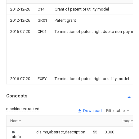
2012-12-26
C14
Grant of patent or utility model
2012-12-26
GR01
Patent grant
2016-07-20
CF01
Termination of patent right due to non-payment
2016-07-20
EXPY
Termination of patent right or utility model
Concepts
machine-extracted
Download
Filter table
Name
Image
claims,abstract,description
55
0.000
fabric