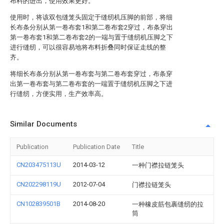
布料的进出，使用效果更好。
使用时，将该双包缝笼头固定于缝纫机压脚的前部，将细
长布条分别从第一卷布套1和第二卷布套2穿过，布条穿出
第一卷布套1和第二卷布套2的一端与置于缝纫机压脚之下
进行缝纫，可以很容易地将布料折叠同时保证走线的整
齐。
将细长布条分别从第一卷布套与第二卷布套穿过，布条穿
出第一卷布套与第二卷布套的一端置于缝纫机压脚之下进
行缝纫，方便实用，生产效率高。
Similar Documents
Publication
Publication Date
Title
CN203475113U
2014-03-12
一种门襟拉链笼头
CN202298119U
2012-07-04
门襟拉链笼头
CN102839501B
2014-08-20
一种橡皮筋包裹缝纫的拉
筒