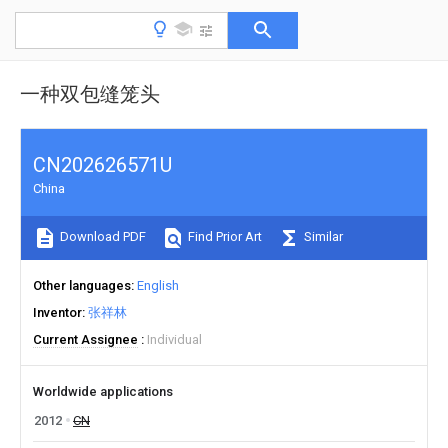
一种双包缝笼头
CN202626571U
China
Download PDF
Find Prior Art
Similar
Other languages
English
Inventor
张祥林
Current Assignee
Individual
Worldwide applications
2012
CN