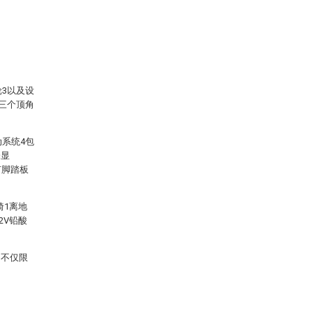
轮3以及设
的三个顶角
动系统4包
未显
有脚踏板
椅1离地
2V铅酸
围不仅限