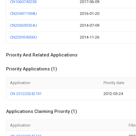
CN106074023B
2017-06-09
CN204971938U
2016-01-20
CN203693924U
2014-07-09
CN203954000U
2014-11-26
Priority And Related Applications
Priority Applications (1)
Application
Priority date
CN 201220242741
2012-05-24
Applications Claiming Priority (1)
Application
Fili