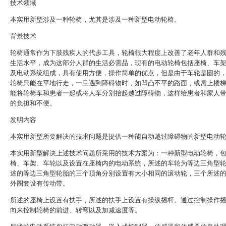
技术领域
本实用新型涉及一种轮椅，尤其是涉及一种新型电动轮椅。
背景技术
轮椅通常作为下肢残疾人的代步工具，轮椅很大程度上改善了老年人群和
生活水平，成为这部分人群的生活必需品，现有的电动轮椅包括座椅、车
及电动系统组成，具有使用方便，操作简单的优点，但是由于车轮是圆的
轮椅只能在平地行走，一旦遇到障碍物时，如凹凸不平的路面，或需上楼
能将轮椅车和患者一起或将人车分别抬起越过障碍物，这样给患者和家人
的负担和不便。
发明内容
本实用新型所要解决的技术问题是提供一种能自动越过障碍物的新型电动
本实用新型解决上述技术问题所采用的技术方案为：一种新型电动轮椅，
椅、车架、车轮以及设置在座椅内的电动系统，所述的车轮为等边三角型
述的等边三角型轮胎的三个顶角分别设置有大小相同的滚动轮，三个所述
外圈套设有传动带。
所述的座椅上设置有扶手，所述的扶手上设置有操纵摇杆。通过控制操作
向来控制轮椅的前进、转弯以及加减速度等。