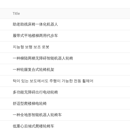
Title
助老助残床椅一体化机器人
履带式平地楼梯两用代步车
지능형 보행 보조 로봇
一种梯陆两栖无障碍智能机器人轮椅
一种轮腿复合式轮椅机架
턱이 있는 보도에서도 주행이 가능한 전동 휠체어
多功能无障碍出行电动轮椅
舒适型爬楼梯电轮椅
一种全地形智能机器人轮椅车
低重心后倾式爬楼轮椅车