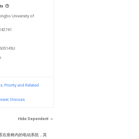
ts
Ningbo University of
0242741
2605145U
n
ts
Priority and Related
ssier
Discuss
Hide Dependent
设置在座椅内的电动系统，其