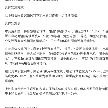
具体实施方式
以下结合附图实施例对本实用新型作进一步详细描述。
具体实施例
本实用新型一种新型电动轮椅，如图1和图2所示，包括座椅1、车架2、车
置在座椅1内的电动系统4，车轮3为等边三角型轮胎3，等边三角型轮胎3
分别设置有大小相同的滚动轮5，三个滚动5轮外圈套设有传动带6。
在此具体实施例中，座椅1上设置有扶手7，扶手7上设置有操纵摇杆8；电
括电动驱动器、嵌入式控制器、传感器和传感器信息处理器及电机（图中
示）；车架2的底部后侧设置有支撑腿（图中未显示）；车架1的下端设置
9。传动带6采用啮合型带传动。
在此具体实施例中，传动带6采用钢挂橡胶，电动轮椅宽度为70-75cm，座
高度为45-50cm，整车重量为净重70-73kg，承重能力为150kg，电机采用1
蓄电池。
上述实施例给出了详细的实施方案和具体的操作过程，但本发明的保护范
于上述实施例，本发明的保护范围以权利要求书为准。