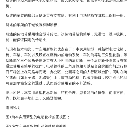
所述的电动系统包括电动驱动器、嵌入式控制器、传感器和传感器信息处
机。
所述的车架的底部后侧设置有支撑腿。有利于电动轮椅在阶梯上保持平衡
所述的车架的下端设置有脚踏板。
所述的传动带采用啮合型带传动。该传动带结构简单，无滑动，缓冲吸振
稳，能保证固定的传动比。
与现有技术相比，本实用新型的优点在于：本实用新型一种新型电动轮椅
椅、车架、车轮以及设置在座椅内的电动系统，车轮为等边三角型轮胎，
型轮胎的三个顶角分别设置有大小相同的滚动轮，三个滚动轮外圈套设有
通过使用者简单的操作，电动轮椅的三角形轮胎可以贴合台阶面向前进行
而平稳驶上在马路与商场、办公区、公园等之间的人行区域台阶，同时在
的路面（如石子路、泥路等）上，该电动轮椅可以减少颠簸，较之圆形轮
可更加平稳安全的通过，从而减少使用者的不舒适感。
综上所述，本实用新型构思新颖、结构合理、患者能自己操作、使用方便
靠、既能在平地行走，又能登楼梯。
附图说明
图1为本实用新型的电动轮椅的正视图；
图2为本实用新型的电动轮椅的左视图。