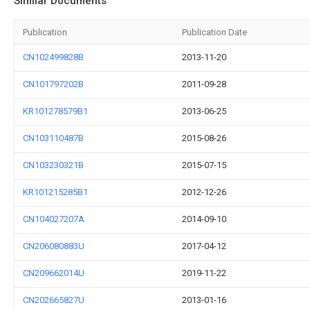
Similar Documents
Publication
Publication Date
CN102499828B
2013-11-20
CN101797202B
2011-09-28
KR101278579B1
2013-06-25
CN103110487B
2015-08-26
CN103230321B
2015-07-15
KR101215285B1
2012-12-26
CN104027207A
2014-09-10
CN206080883U
2017-04-12
CN209662014U
2019-11-22
CN202665827U
2013-01-16