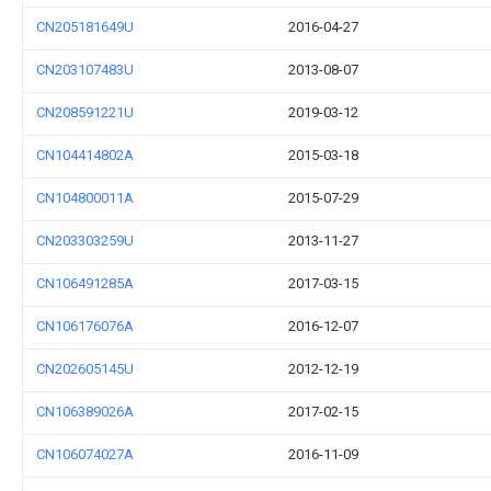
CN205181649U
2016-04-27
CN203107483U
2013-08-07
CN208591221U
2019-03-12
CN104414802A
2015-03-18
CN104800011A
2015-07-29
CN203303259U
2013-11-27
CN106491285A
2017-03-15
CN106176076A
2016-12-07
CN202605145U
2012-12-19
CN106389026A
2017-02-15
CN106074027A
2016-11-09