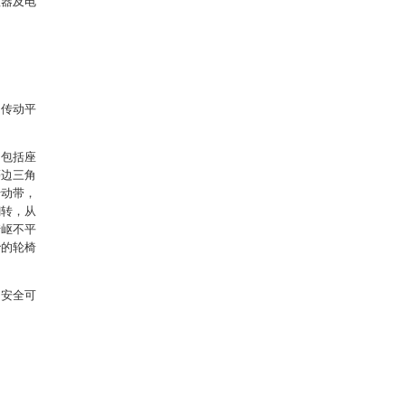
理器及电
。
，传动平
，包括座
等边三角
传动带，
翻转，从
崎岖不平
胎的轮椅
、安全可