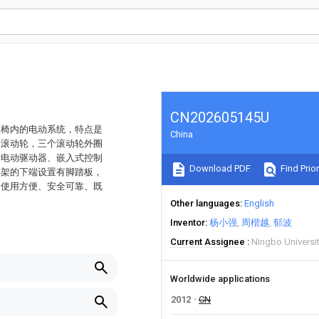
CN202605145U
座椅内的电动系统，特点是
China
的滚动轮，三个滚动轮外圈
括电动驱动器、嵌入式控制
Download PDF
Find Prior
车架的下端设置有脚踏板，
、使用方便、安全可靠、既
Other languages
English
Inventor
杨小强
周楷越
郁波
Current Assignee
Ningbo Universi
Worldwide applications
2012
CN