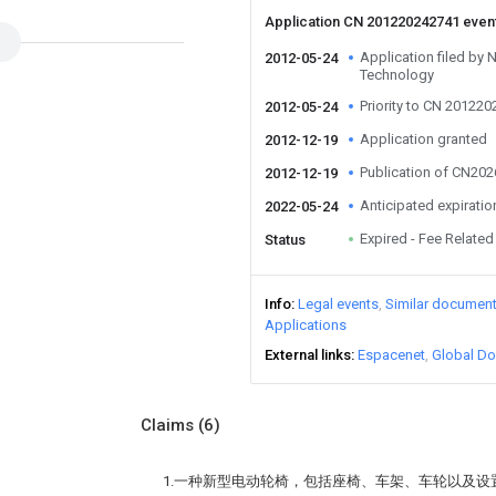
Application CN 201220242741 even
Application filed by 
2012-05-24
Technology
Priority to CN 20122
2012-05-24
Application granted
2012-12-19
Publication of CN20
2012-12-19
Anticipated expiratio
2022-05-24
Expired - Fee Related
Status
Info
Legal events
Similar documen
Applications
External links
Espacenet
Global Do
Claims
(6)
1.一种新型电动轮椅，包括座椅、车架、车轮以及