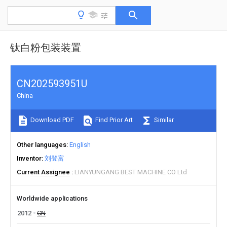
钛白粉包装装置
CN202593951U
China
Download PDF
Find Prior Art
Similar
Other languages
English
Inventor
刘登富
Current Assignee
LIANYUNGANG BEST MACHINE CO Ltd
Worldwide applications
2012
CN