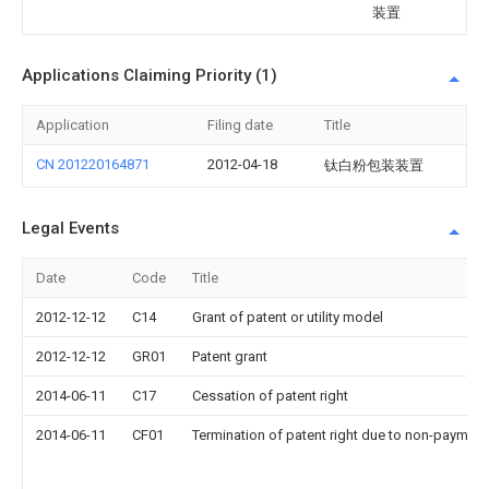
装置
Applications Claiming Priority (1)
Application
Filing date
Title
CN 201220164871
2012-04-18
钛白粉包装装置
Legal Events
Date
Code
Title
2012-12-12
C14
Grant of patent or utility model
2012-12-12
GR01
Patent grant
2014-06-11
C17
Cessation of patent right
2014-06-11
CF01
Termination of patent right due to non-payment