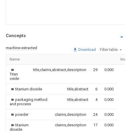
Concepts
machine-extracted
Download
Filter table
Name
Image
title,claims,abstract,description
29
0.000
Titan
oxide
titanium dioxide
title,abstract
6
0.000
packaging method
title,abstract
4
0.000
and process
powder
claims,description
24
0.000
titanium
claims,description
17
0.000
dioxide