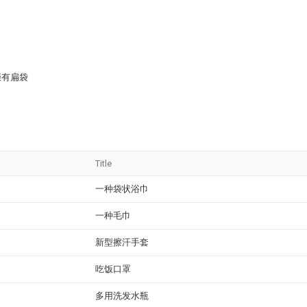
缀有扁袋
Title
一种袋状浴巾
一种毛巾
新型擦汗手套
吃饭口罩
多用洗发水瓶