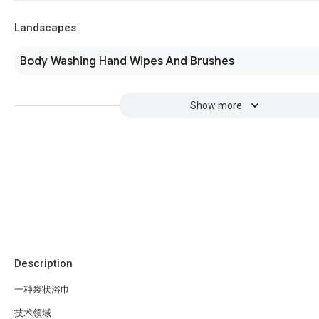
Landscapes
Body Washing Hand Wipes And Brushes
Show more
Description
一种袋状浴巾
技术领域