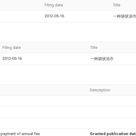
Filing date
Title
2012-05-16
一种袋状浴
Filing date
Title
2012-05-16
一种袋状浴巾
Description
n-payment of annual fee
Granted publication dat