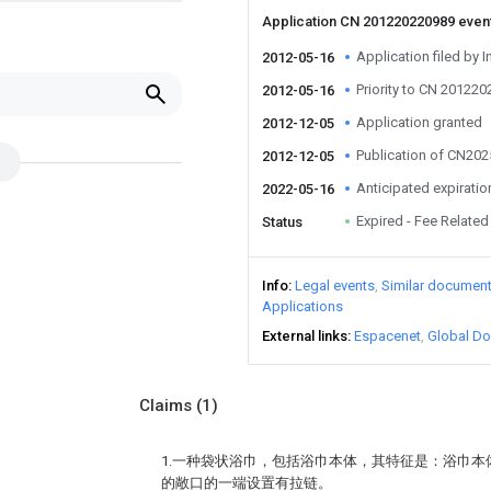
Application CN 201220220989 even
Application filed by I
2012-05-16
Priority to CN 20122
2012-05-16
Application granted
2012-12-05
Publication of CN20
2012-12-05
Anticipated expiratio
2022-05-16
Expired - Fee Related
Status
Info
Legal events
Similar documen
Applications
External links
Espacenet
Global Do
Claims
(1)
1.一种袋状浴巾，包括浴巾本体，其特征是：浴巾
的敞口的一端设置有拉链。