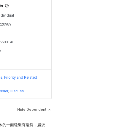
ts
ndividual
0220989
2568014U
n
ts
Priority and Related
ssier
Discuss
Hide Dependent
本体的一面缝缀有扁袋，扁袋