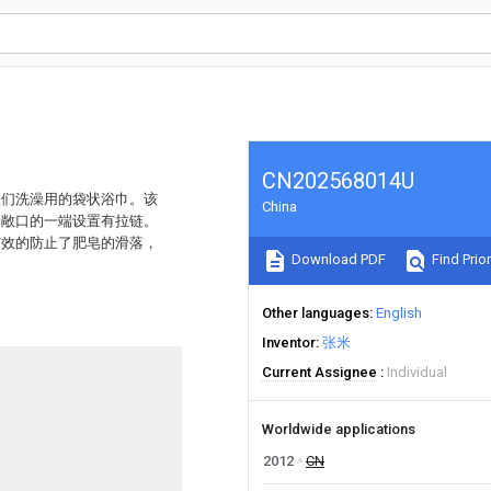
CN202568014U
人们洗澡用的袋状浴巾。该
China
的敞口的一端设置有拉链。
有效的防止了肥皂的滑落，
Download PDF
Find Prior
Other languages
English
Inventor
张米
Current Assignee
Individual
Worldwide applications
2012
CN