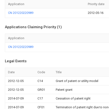
Application
Priority date
CN 201220220989
2012-05-16
Applications Claiming Priority (1)
Application
CN 201220220989
Legal Events
Date
Code
Title
2012-12-05
C14
Grant of patent or utility model
2012-12-05
GR01
Patent grant
2014-07-09
C17
Cessation of patent right
2014-07-09
CF01
Termination of patent right due to no