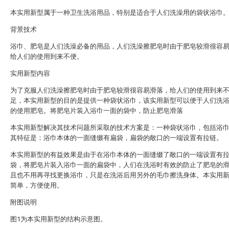
本实用新型属于一种卫生洗浴用品，特别是适合于人们洗澡用的袋状浴巾
背景技术
浴巾、肥皂是人们洗澡必备的用品，人们洗澡擦肥皂时由于肥皂较滑很容
给人们的使用到来不便。
实用新型内容
为了克服人们洗澡擦肥皂时由于肥皂较滑很容易滑落，给人们的使用到来
足，本实用新型的目的是提供一种袋状浴巾，该实用新型可以便于人们洗
的使用肥皂。将肥皂片装入浴巾一面的袋中，防止肥皂滑落
本实用新型解决其技术问题所采取的技术方案是：一种袋状浴巾，包括浴
其特征是：浴巾本体的一面缝缀有扁袋，扁袋的敞口的一端设置有拉链。
本实用新型的有益效果是由于在浴巾本体的一面缝缀了敞口的一端设置有
袋，将肥皂片装入浴巾一面的扁袋中，人们在洗浴时有效的防止了肥皂的
且也不用再寻找更换浴巾，只是在洗浴后用另外的毛巾擦洗身体。本实用
简单，方便使用。
附图说明
图1为本实用新型的结构示意图。