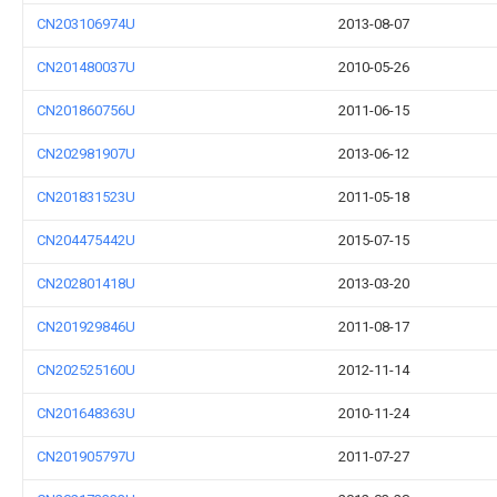
CN203106974U
2013-08-07
CN201480037U
2010-05-26
CN201860756U
2011-06-15
CN202981907U
2013-06-12
CN201831523U
2011-05-18
CN204475442U
2015-07-15
CN202801418U
2013-03-20
CN201929846U
2011-08-17
CN202525160U
2012-11-14
CN201648363U
2010-11-24
CN201905797U
2011-07-27