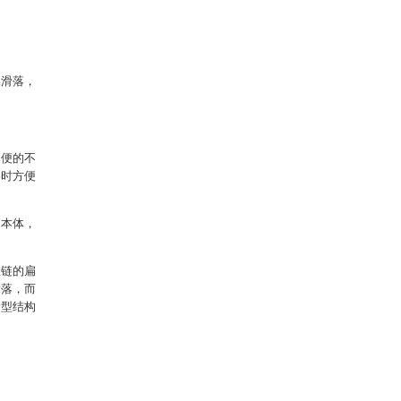
。
易滑落，
不便的不
浴时方便
巾本体，
拉链的扁
滑落，而
新型结构