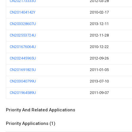
CN202173333U
2012-03-28
CN201404142Y
2010-02-17
CN203328607U
2013-12-11
CN202553724U
2012-11-28
CN201676064U
2010-12-22
CN202445965U
2012-09-26
CN201691825U
2011-01-05
CN203040799U
2013-07-10
CN201964589U
2011-09-07
Priority And Related Applications
Priority Applications (1)