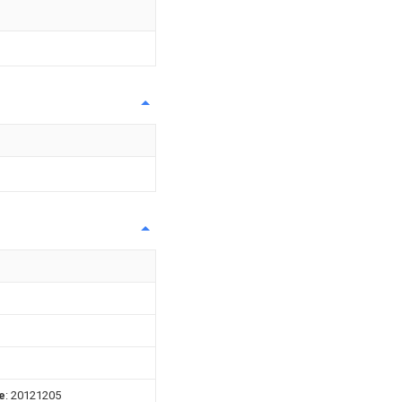
巾
e
: 20121205