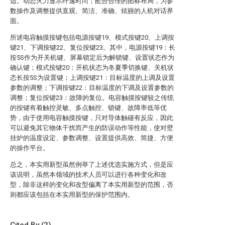
适。动态火力显示纤逸时尚；配合合理的图标布局，为参
数操作及调整提供直观、简洁、准确、炫丽的人机对话界
面。
所述电容触摸按键包括电源按键19、模式按键20、上调按
键21、下调按键22、复位按键23。其中，电源按键19：长
按5S作为开关机键、屏幕锁定后为解锁键、设置状态作为
确认键；模式按键20：开机状态为冬夏季切换键、关机状
态长按5S为设置键；上调按键21：目标温度的上调及设置
参数的调整；下调按键22：目标温度的下调及设置参数的
调整；复位按键23：故障的复位。电容触摸按键较之传统
的按键有着触控灵敏、多点触控、锁键、故障率低等优
势，由于使用电容触摸按键，只对导体触碰有反应，因此
可以避免其它物体干扰而产生的防误动作等性能，使对壁
挂炉的温度设定、参数调整、设置提供高效、简捷、方便
的操作平台。
总之，本实用新型虽然例举了上述优选实施方式，但是应
该说明，虽然本领域的技术人员可以进行各种变化和改
型，除非这样的变化和改型偏离了本实用新型的范围，否
则都应该包括在本实用新型的保护范围内。