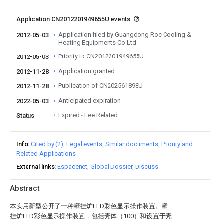
Application CN2012201949655U events
Application filed by Guangdong Roc Cooling &
2012-05-03
Heating Equipments Co Ltd
Priority to CN2012201949655U
2012-05-03
Application granted
2012-11-28
Publication of CN202561898U
2012-11-28
Anticipated expiration
2022-05-03
Expired - Fee Related
Status
Info
Cited by (2)
Legal events
Similar documents
Priority and
Related Applications
External links
Espacenet
Global Dossier
Discuss
Abstract
本实用新型公开了一种壁挂炉LED彩色显示操作装置。壁
挂炉LED彩色显示操作装置，包括壳体（100）和设置于壳