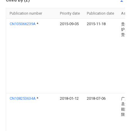
Cited By (2)
Publication number
Priority date
Publication date
Assi
CN105066239A
*
2015-09-05
2015-11-18
贵州
炉具
责任
CN108253634A
*
2018-01-12
2018-07-06
广东
圣堡
能科
限公