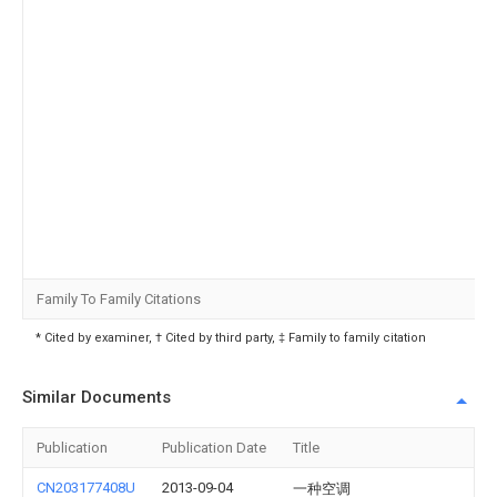
Family To Family Citations
* Cited by examiner, † Cited by third party, ‡ Family to family citation
Similar Documents
Publication
Publication Date
Title
CN203177408U
2013-09-04
一种空调