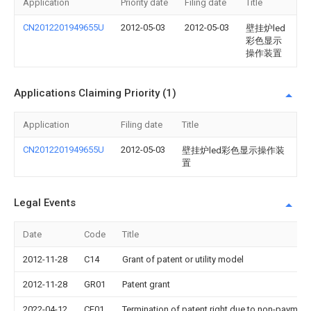
Application
Priority date
Filing date
Title
CN2012201949655U
2012-05-03
2012-05-03
壁挂炉led
彩色显示
操作装置
Applications Claiming Priority (1)
Application
Filing date
Title
CN2012201949655U
2012-05-03
壁挂炉led彩色显示操作装
置
Legal Events
Date
Code
Title
2012-11-28
C14
Grant of patent or utility model
2012-11-28
GR01
Patent grant
2022-04-12
CF01
Termination of patent right due to non-payment