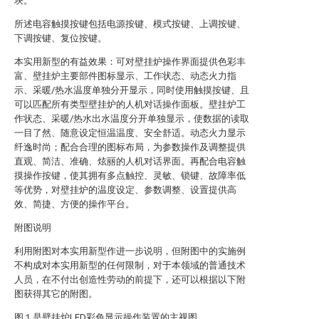
块。
所述电容触摸按键包括电源按键、模式按键、上调按键、
下调按键、复位按键。
本实用新型的有益效果：可对壁挂炉操作界面提供色彩丰
富、壁挂炉主要部件图标显示、工作状态、动态火力指
示、采暖/热水温度单独分开显示，同时使用触摸按键、且
可以匹配所有类型壁挂炉的人机对话操作面板。壁挂炉工
作状态、采暖/热水出水温度分开单独显示，使数据的读取
一目了然、随意设定恒温温度、安全舒适。动态火力显示
纤逸时尚；配合合理的图标布局，为参数操作及调整提供
直观、简洁、准确、炫丽的人机对话界面。再配合电容触
摸操作按键，使其拥有多点触控、灵敏、锁键、故障率低
等优势，对壁挂炉的温度设定、参数调整、设置提供高
效、简捷、方便的操作平台。
附图说明
利用附图对本实用新型作进一步说明，但附图中的实施例
不构成对本实用新型的任何限制，对于本领域的普通技术
人员，在不付出创造性劳动的前提下，还可以根据以下附
图获得其它的附图。
图１是壁挂炉LED彩色显示操作装置的主视图。