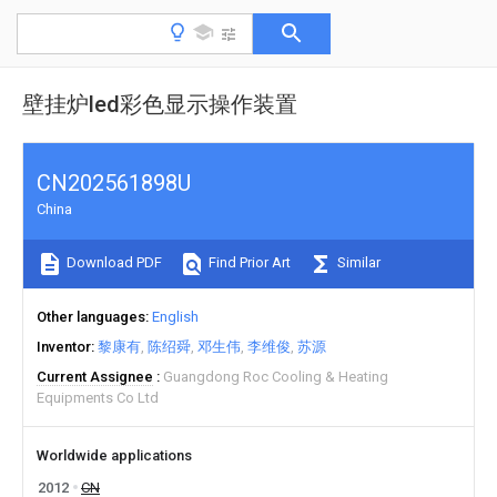
壁挂炉led彩色显示操作装置
CN202561898U
China
Download PDF
Find Prior Art
Similar
Other languages
English
Inventor
黎康有
陈绍舜
邓生伟
李维俊
苏源
Current Assignee
Guangdong Roc Cooling & Heating
Equipments Co Ltd
Worldwide applications
2012
CN