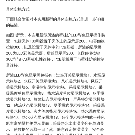
具体实施方式
下面结合附图对本实用新型的具体实施方式作进一步详细
的描述。
如图1所示，本实用新型所述的壁挂炉LED彩色显示操作装
置，包括壳体100和设置于壳体上的显示屏200、电容触摸
按键300，以及设置于壳体中的PCB基板，所述的显示屏
200为LED彩色显示屏，所述显示屏200、电容触摸按键
300均与PCB基板电性连接，PCB基板用于与壁挂炉的控制
器连接。
所述LED彩色显示屏包括有：过热开关显示模块1、水泵显
示模块2、水压开关显示模块3、风机显示模块4、风压开
关显示模块5、室温控制显示模块6、采暖显示模块7、采
暖温度单位显示模块8、热水温度单位显示模块9、冬季模
式显示模块10、故障状态显示模块11、屏幕锁定显示模块
12、防冻状态显示模块13、夏季模式显示模块14、采暖温
度显示模块15、火力等级指示显示模块16、热水温度显示
模块17、热水状态显示模块18。各个显示模块构成一种色
彩丰富的壁挂炉显示界面，采暖热水出水温度分开单独显
示，使数据的读取一目了然、随意设定恒温温度、安全舒