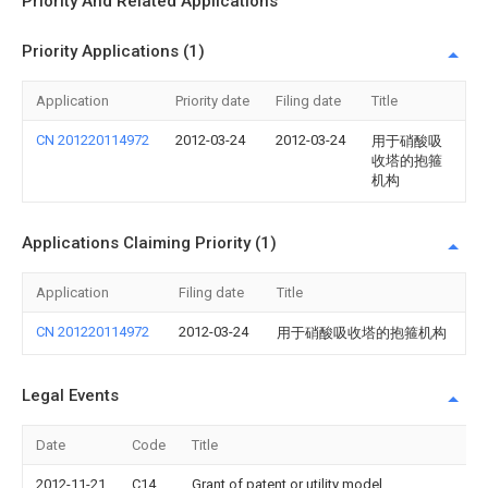
Priority And Related Applications
Priority Applications (1)
Application
Priority date
Filing date
Title
CN 201220114972
2012-03-24
2012-03-24
用于硝酸吸
收塔的抱箍
机构
Applications Claiming Priority (1)
Application
Filing date
Title
CN 201220114972
2012-03-24
用于硝酸吸收塔的抱箍机构
Legal Events
Date
Code
Title
2012-11-21
C14
Grant of patent or utility model