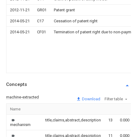
2012-11-21
GR01
Patent grant
2014-05-21
C17
Cessation of patent right
2014-05-21
CF01
Termination of patent right due to non-payment
Concepts
machine-extracted
Download
Filter table
Name
title,claims,abstract,description
13
0.000
mechanism
title,claims,abstract,description
11
0.000