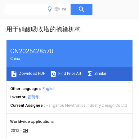
用于硝酸吸收塔的抱箍机构
CN202542857U
China
Download PDF
Find Prior Art
Similar
Other languages
English
Inventor
管凯华
Current Assignee
Hangzhou Newtronics Industry Design Co Ltd
Worldwide applications
2012
CN