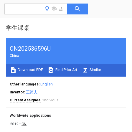
学生课桌
CN202536596U
China
Download PDF
Find Prior Art
Similar
Other languages
English
Inventor
王简夫
Current Assignee
Individual
Worldwide applications
2012
CN