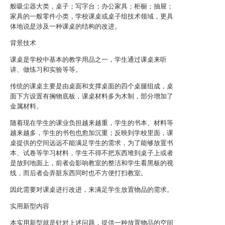
般吸尘器大类，桌子；写字台；办公家具；柜橱；抽屉；
家具的一般零件小类，学校课桌或桌子组技术领域，更具
体地说是涉及一种课桌的结构的改进。
背景技术
课桌是学校中基本的教学用品之一，学生通过课桌来听
讲、做练习和实验等等。
传统的课桌主要是由桌面和支撑桌面的四个桌腿组成，桌
面下方设置有搁物底板，课桌材料多为木制，部分增加了
金属材料。
随着现在学生的课业负担越来越重，学生的书本、材料等
越来越多，学生的书包也愈加沉重；反映到学校里面，课
桌提供的空间远远不能满足学生的需求，为了能够放置书
本、试卷等学习材料，学生不得不把东西堆到桌子上或者
是放到地面上，前者会影响教室的整洁和学生看黑板的视
线，而后者会弄脏东西同时也不方便打扫教室。
因此需要对课桌进行改进，来满足学生放置物品的需求。
实用新型内容
本实用新型就是针对上述问题，提供一种放置物品的空间