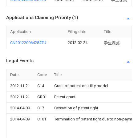
Applications Claiming Priority (1)
Application
Filing date
Title
CN2012200642847U
2012-02-24
学生课桌
Legal Events
Date
Code
Title
2012-11-21
C14
Grant of patent or utility model
2012-11-21
GR01
Patent grant
2014-04-09
C17
Cessation of patent right
2014-04-09
CF01
Termination of patent right due to non-payment