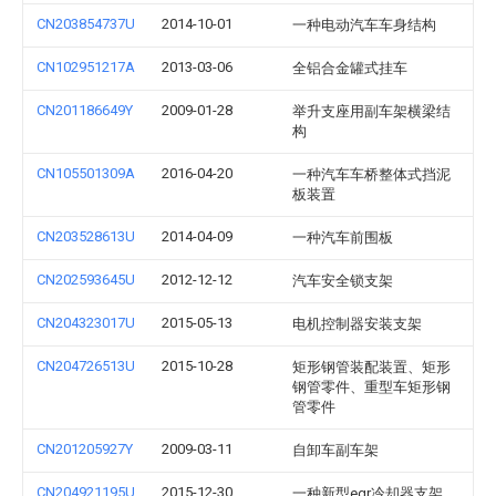
CN203854737U
2014-10-01
一种电动汽车车身结构
CN102951217A
2013-03-06
全铝合金罐式挂车
CN201186649Y
2009-01-28
举升支座用副车架横梁结
构
CN105501309A
2016-04-20
一种汽车车桥整体式挡泥
板装置
CN203528613U
2014-04-09
一种汽车前围板
CN202593645U
2012-12-12
汽车安全锁支架
CN204323017U
2015-05-13
电机控制器安装支架
CN204726513U
2015-10-28
矩形钢管装配装置、矩形
钢管零件、重型车矩形钢
管零件
CN201205927Y
2009-03-11
自卸车副车架
CN204921195U
2015-12-30
一种新型egr冷却器支架