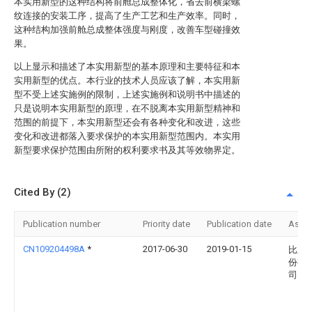
本实用新型的这种结构将前舱总成整体化，省去前横梁螺
纹连接的安装工序，提高了生产工艺和生产效率。同时，
这种结构加强前舱总成整体强度与刚度，改善车型碰撞效
果。
以上显示和描述了本实用新型的基本原理和主要特征和本
实用新型的优点。本行业的技术人员应该了解，本实用新
型不受上述实施例的限制，上述实施例和说明书中描述的
只是说明本实用新型的原理，在不脱离本实用新型精神和
范围的前提下，本实用新型还会有各种变化和改进，这些
变化和改进都落入要求保护的本实用新型范围内。本实用
新型要求保护范围由所附的权利要求书及其等效物界定。
Cited By (2)
Publication number
Priority date
Publication date
Assi
CN109204498A
*
2017-06-30
2019-01-15
比亚
份有
司