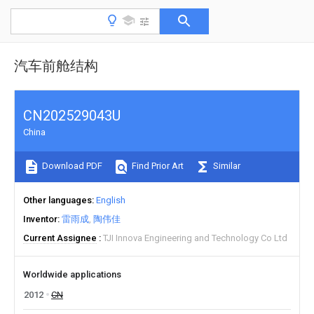
汽车前舱结构
CN202529043U
China
Download PDF
Find Prior Art
Similar
Other languages
English
Inventor
雷雨成
陶伟佳
Current Assignee
TJI Innova Engineering and Technology Co Ltd
Worldwide applications
2012
CN