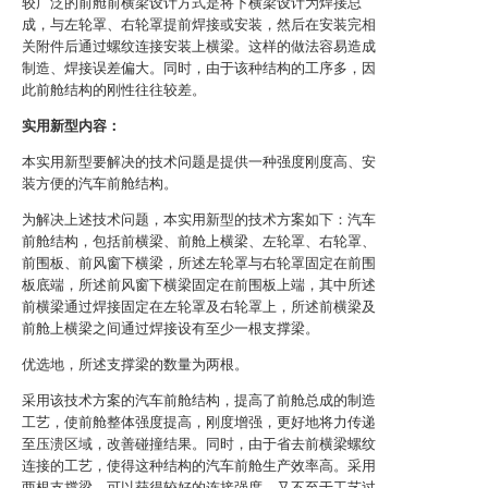
较广泛的前舱前横梁设计方式是将下横梁设计为焊接总
成，与左轮罩、右轮罩提前焊接或安装，然后在安装完相
关附件后通过螺纹连接安装上横梁。这样的做法容易造成
制造、焊接误差偏大。同时，由于该种结构的工序多，因
此前舱结构的刚性往往较差。
实用新型内容：
本实用新型要解决的技术问题是提供一种强度刚度高、安
装方便的汽车前舱结构。
为解决上述技术问题，本实用新型的技术方案如下：汽车
前舱结构，包括前横梁、前舱上横梁、左轮罩、右轮罩、
前围板、前风窗下横梁，所述左轮罩与右轮罩固定在前围
板底端，所述前风窗下横梁固定在前围板上端，其中所述
前横梁通过焊接固定在左轮罩及右轮罩上，所述前横梁及
前舱上横梁之间通过焊接设有至少一根支撑梁。
优选地，所述支撑梁的数量为两根。
采用该技术方案的汽车前舱结构，提高了前舱总成的制造
工艺，使前舱整体强度提高，刚度增强，更好地将力传递
至压溃区域，改善碰撞结果。同时，由于省去前横梁螺纹
连接的工艺，使得这种结构的汽车前舱生产效率高。采用
两根支撑梁，可以获得较好的连接强度，又不至于工艺过