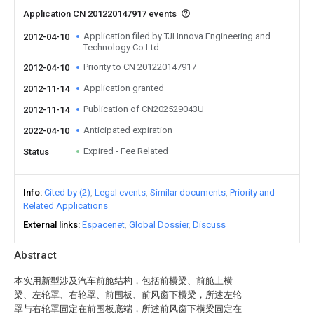
Application CN 201220147917 events
Application filed by TJI Innova Engineering and
2012-04-10
Technology Co Ltd
Priority to CN 201220147917
2012-04-10
Application granted
2012-11-14
Publication of CN202529043U
2012-11-14
Anticipated expiration
2022-04-10
Expired - Fee Related
Status
Info
Cited by (2)
Legal events
Similar documents
Priority and
Related Applications
External links
Espacenet
Global Dossier
Discuss
Abstract
本实用新型涉及汽车前舱结构，包括前横梁、前舱上横
梁、左轮罩、右轮罩、前围板、前风窗下横梁，所述左轮
罩与右轮罩固定在前围板底端，所述前风窗下横梁固定在