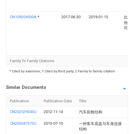
CN109204500A
*
2017-06-30
2019-01-15
比亚
份有
司
Family To Family Citations
* Cited by examiner, † Cited by third party, ‡ Family to family citation
Similar Documents
Publication
Publication Date
Title
CN202529043U
2012-11-14
汽车前舱结构
CN203047373U
2013-07-10
一种客车底盘与车身连接
结构