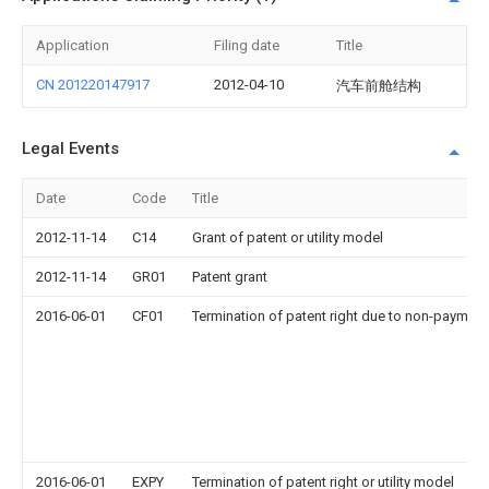
Application
Filing date
Title
CN 201220147917
2012-04-10
汽车前舱结构
Legal Events
Date
Code
Title
2012-11-14
C14
Grant of patent or utility model
2012-11-14
GR01
Patent grant
2016-06-01
CF01
Termination of patent right due to non-payment
2016-06-01
EXPY
Termination of patent right or utility model