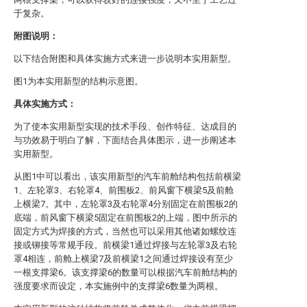
于复杂。
附图说明：
以下结合附图和具体实施方式来进一步说明本实用新型。
图1为本实用新型的结构示意图。
具体实施方式：
为了使本实用新型实现的技术手段、创作特征、达成目的
与功效易于明白了解，下面结合具体图示，进一步阐述本
实用新型。
从图1中可以看出，该实用新型的汽车前舱结构包括前横梁
1、左轮罩3、右轮罩4、前围板2、前风窗下横梁5及前舱
上横梁7。其中，左轮罩3及右轮罩4分别固定在前围板2的
底端，前风窗下横梁5固定在前围板2的上端，图中所示的
固定方式为焊接的方式，当然也可以采用其他诸如螺纹连
接或铆接等常规手段。前横梁1通过焊接与左轮罩3及右轮
罩4相连，前舱上横梁7及前横梁1之间通过焊接设有至少
一根支撑梁6。该支撑梁6的数量可以根据汽车前舱结构的
强度要求而设定，本实施例中的支撑梁6数量为两根。