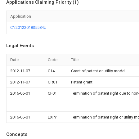
Applications Claiming Priority (1)
Application
CN2012201835584U
Legal Events
Date
Code
Title
2012-11-07
C14
Grant of patent or utility model
2012-11-07
GR01
Patent grant
2016-06-01
CF01
Termination of patent right due to no
2016-06-01
EXPY
Termination of patent right or utility m
Concepts