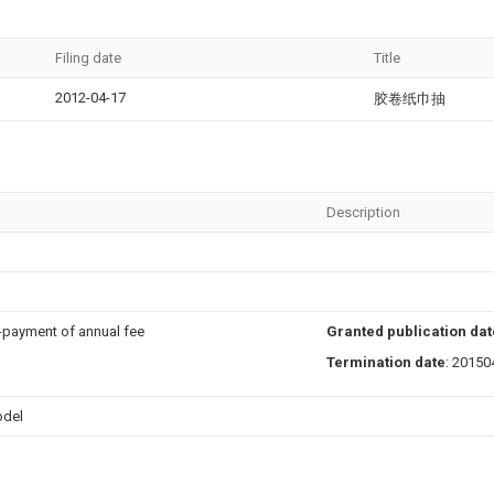
Filing date
Title
2012-04-17
胶卷纸巾抽
Description
n-payment of annual fee
Granted publication dat
Termination date
: 20150
odel