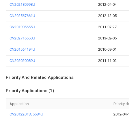
CN202180998U
2012-04-04
CN202567661U
2012-12-05
CN201905655U
2011-07-27
CN202716650U
2013-02-06
CN201564194U
2010-09-01
CN202020089U
2011-11-02
Priority And Related Applications
Priority Applications (1)
Application
Priority d
CN2012201835584U
2012-04-