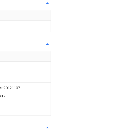
e
: 20121107
417