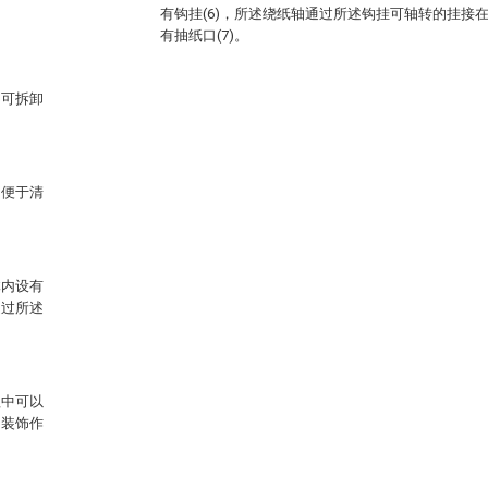
有钩挂(6)，所述绕纸轴通过所述钩挂可轴转的挂接
有抽纸口(7)。
不可拆卸
，便于清
体内设有
通过所述
程中可以
的装饰作