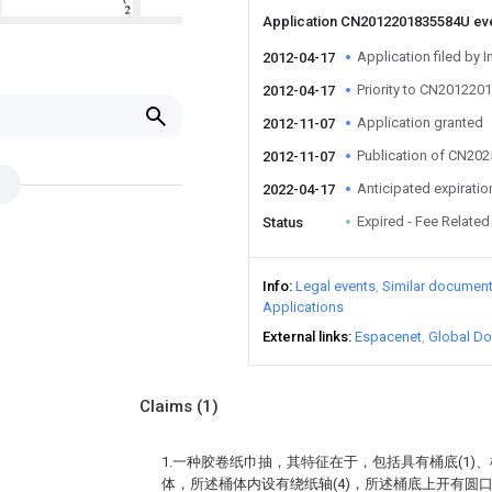
Application CN2012201835584U ev
Application filed by I
2012-04-17
Priority to CN20122
2012-04-17
Application granted
2012-11-07
Publication of CN20
2012-11-07
Anticipated expiratio
2022-04-17
Expired - Fee Related
Status
Info
Legal events
Similar documen
Applications
External links
Espacenet
Global Do
Claims
(1)
1.一种胶卷纸巾抽，其特征在于，包括具有桶底(1)、桶
体，所述桶体内设有绕纸轴(4)，所述桶底上开有圆口