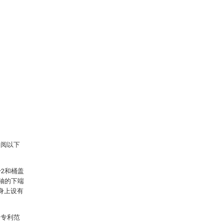
参阅以下
2和桶盖
轴的下端
身上设有
的专利范