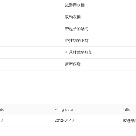
旅游用水桶
双钩衣架
带起子的汤勺
带挂钩的图钉
可悬挂式的杯架
新型座墩
ate
Filing date
Title
17
2012-04-17
胶卷纸