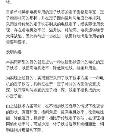
转。
目前单相异步电机常用的定子铁芯的定子齿都是等宽、定
子槽都相同的形状，并在定子圆内呈均匀角度分布排列。
采用这种传统的定子铁芯制成的电机定子，经实际使用发
现，存在着电机效率低，温升快、耗能高、电机运转噪音
大等缺陷，因此有待进一步改进，以更好地满足使用者的
需要和要求。
发明内容
本实用新型的目的就是提供一种改进形状设计的电机的定
子铁芯，以提高电机效率，降低漆包线、硅钢片用量。
为实现上述目的，实用新型采用了以下技术方案：一种电
机的定子铁芯，其特征在于：定子冲片的内圈侧设置成
深、浅间隔均匀布置的定子槽，深、浅定子槽构成的大、
小定子齿。
由上述技术方案可知，在不增加铁芯叠厚的情况下改变齿
的形状、宽度和齿、槽间角度，提高电机效率，改善电性
能，降低温升，超静音；相比于传统定子铁芯，在保证相
同输出功率时，可减少定、转子铁芯迭厚和绕组匝数，铜
和硅钢片用量均下降。