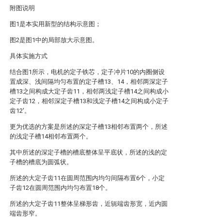
附图说明
图1是本实用新型的结构示意图；
图2是图1中的局部放大示意图。
具体实施方式
结合图1所示，电机的定子铁芯，定子冲片10的内圈侧设
置成深、浅间隔均匀布置的定子槽13、14，相邻两深定子
槽13之间构成大定子齿11，相邻两浅定子槽14之间构成小
定子齿12，相邻深定子槽13和浅定子槽14之间构成小定子
齿12′。
更为优选的方案是所述的深定子槽13相邻布置两个，所述
的浅定子槽14相邻布置两个。
其中所述的深定子槽的槽底整体呈平底状，所述的浅的定
子槽的槽底为圆弧状。
所述的大定子齿11在圆周范围内均匀间隔布置6个，小定
子齿12在圆周范围内均匀布置18个。
所述的大定子齿11整体呈梯形齿，近轭端齿形宽，近内圆
端齿形窄。