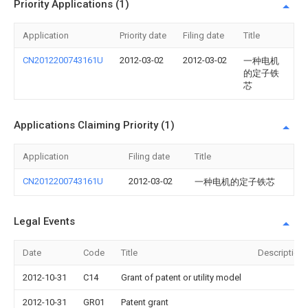
Priority Applications (1)
Application
Priority date
Filing date
Title
CN2012200743161U
2012-03-02
2012-03-02
一种电机
的定子铁
芯
Applications Claiming Priority (1)
Application
Filing date
Title
CN2012200743161U
2012-03-02
一种电机的定子铁芯
Legal Events
Date
Code
Title
Description
2012-10-31
C14
Grant of patent or utility model
2012-10-31
GR01
Patent grant