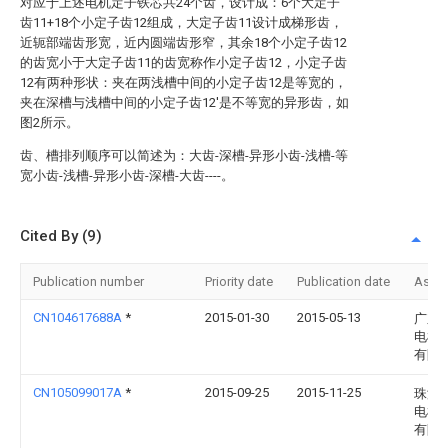
对应于上述电机定子铁芯共24个齿，设计成：6个大定子
齿11+18个小定子齿12组成，大定子齿11设计成梯形齿，
近轭部端齿形宽，近内圆端齿形窄，其余18个小定子齿12
的齿宽小于大定子齿11的齿宽称作小定子齿12，小定子齿
12有两种形状：夹在两浅槽中间的小定子齿12是等宽的，
夹在深槽与浅槽中间的小定子齿12′是不等宽的异形齿，如
图2所示。
齿、槽排列顺序可以简述为：大齿-深槽-异形小齿-浅槽-等
宽小齿-浅槽-异形小齿-深槽-大齿----。
Cited By (9)
Publication number
Priority date
Publication date
Assi
CN104617688A
*
2015-01-30
2015-05-13
广东
电机
有限
CN105099017A
*
2015-09-25
2015-11-25
珠海
电机
有限