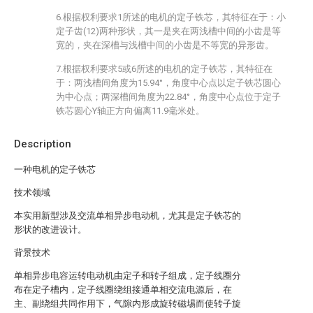
6.根据权利要求1所述的电机的定子铁芯，其特征在于：小
定子齿(12)两种形状，其一是夹在两浅槽中间的小齿是等
宽的，夹在深槽与浅槽中间的小齿是不等宽的异形齿。
7.根据权利要求5或6所述的电机的定子铁芯，其特征在
于：两浅槽间角度为15.94°，角度中心点以定子铁芯圆心
为中心点；两深槽间角度为22.84°，角度中心点位于定子
铁芯圆心Y轴正方向偏离11.9毫米处。
Description
一种电机的定子铁芯
技术领域
本实用新型涉及交流单相异步电动机，尤其是定子铁芯的
形状的改进设计。
背景技术
单相异步电容运转电动机由定子和转子组成，定子线圈分
布在定子槽内，定子线圈绕组接通单相交流电源后，在
主、副绕组共同作用下，气隙内形成旋转磁埸而使转子旋