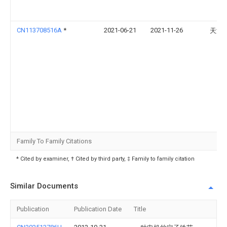
CN113708516A
*
2021-06-21
2021-11-26
天津
Family To Family Citations
* Cited by examiner, † Cited by third party, ‡ Family to family citation
Similar Documents
Publication
Publication Date
Title