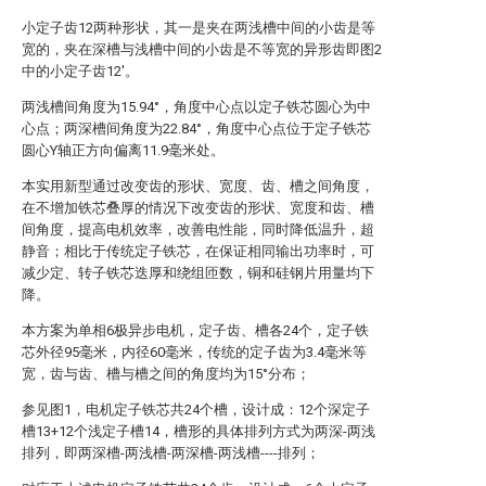
小定子齿12两种形状，其一是夹在两浅槽中间的小齿是等
宽的，夹在深槽与浅槽中间的小齿是不等宽的异形齿即图2
中的小定子齿12′。
两浅槽间角度为15.94°，角度中心点以定子铁芯圆心为中
心点；两深槽间角度为22.84°，角度中心点位于定子铁芯
圆心Y轴正方向偏离11.9毫米处。
本实用新型通过改变齿的形状、宽度、齿、槽之间角度，
在不增加铁芯叠厚的情况下改变齿的形状、宽度和齿、槽
间角度，提高电机效率，改善电性能，同时降低温升，超
静音；相比于传统定子铁芯，在保证相同输出功率时，可
减少定、转子铁芯迭厚和绕组匝数，铜和硅钢片用量均下
降。
本方案为单相6极异步电机，定子齿、槽各24个，定子铁
芯外径95毫米，内径60毫米，传统的定子齿为3.4毫米等
宽，齿与齿、槽与槽之间的角度均为15°分布；
参见图1，电机定子铁芯共24个槽，设计成：12个深定子
槽13+12个浅定子槽14，槽形的具体排列方式为两深-两浅
排列，即两深槽-两浅槽-两深槽-两浅槽----排列；