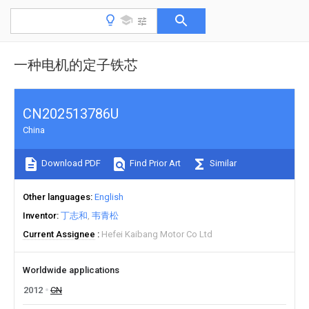
一种电机的定子铁芯
CN202513786U
China
Download PDF
Find Prior Art
Similar
Other languages
English
Inventor
丁志和
韦青松
Current Assignee
Hefei Kaibang Motor Co Ltd
Worldwide applications
2012
CN