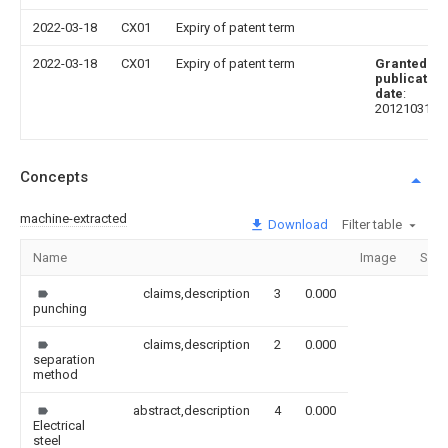
2022-03-18
CX01
Expiry of patent term
2022-03-18
CX01
Expiry of patent term
Granted
publication
date
:
20121031
Concepts
machine-extracted
Download
Filter table
Name
Image
Sect
claims,description
3
0.000
punching
claims,description
2
0.000
separation
method
abstract,description
4
0.000
Electrical
steel