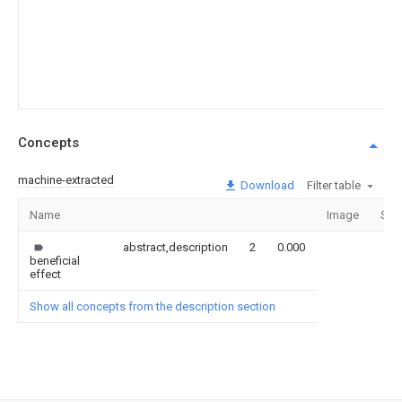
Concepts
machine-extracted
Download
Filter table
Name
Image
Sec
abstract,description
2
0.000
beneficial
effect
Show all concepts from the description section