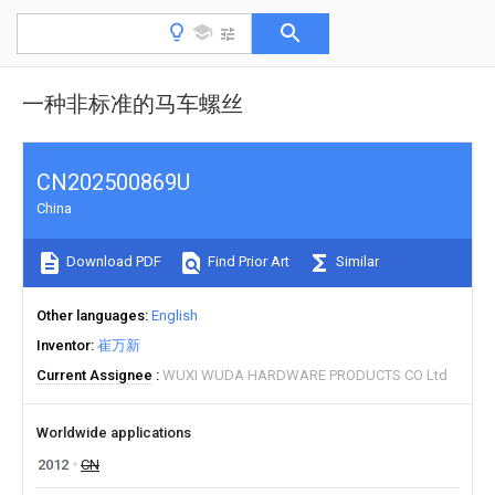
一种非标准的马车螺丝
CN202500869U
China
Download PDF
Find Prior Art
Similar
Other languages
English
Inventor
崔万新
Current Assignee
WUXI WUDA HARDWARE PRODUCTS CO Ltd
Worldwide applications
2012
CN