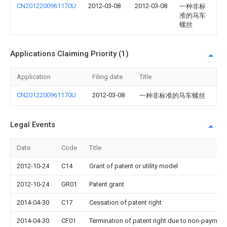
CN2012200961170U
2012-03-08
2012-03-08
一种非标
准的马车
螺丝
Applications Claiming Priority (1)
Application
Filing date
Title
CN2012200961170U
2012-03-08
一种非标准的马车螺丝
Legal Events
Date
Code
Title
2012-10-24
C14
Grant of patent or utility model
2012-10-24
GR01
Patent grant
2014-04-30
C17
Cessation of patent right
2014-04-30
CF01
Termination of patent right due to non-payment