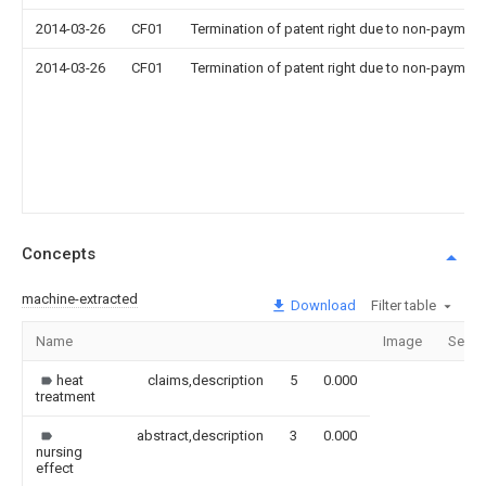
2014-03-26
CF01
Termination of patent right due to non-payment
2014-03-26
CF01
Termination of patent right due to non-payment
Concepts
machine-extracted
Download
Filter table
Name
Image
Secti
heat
claims,description
5
0.000
treatment
abstract,description
3
0.000
nursing
effect