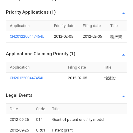
Priority Applications (1)
Application
Priority date
Filing date
Title
CN2012200447454U
2012-02-05
2012-02-05
输液架
Applications Claiming Priority (1)
Application
Filing date
Title
CN2012200447454U
2012-02-05
输液架
Legal Events
Date
Code
Title
2012-09-26
C14
Grant of patent or utility model
2012-09-26
GR01
Patent grant