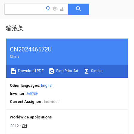
输液架
CN202446572U
China
Download PDF
Find Prior Art
Similar
Other languages
English
Inventor
马晓静
Current Assignee
Individual
Worldwide applications
2012
CN