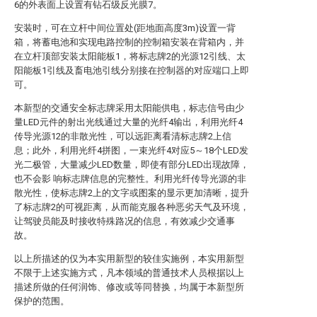
6的外表面上设置有钻石级反光膜7。
安装时，可在立杆中间位置处(距地面高度3m)设置一背
箱，将蓄电池和实现电路控制的控制箱安装在背箱内，并
在立杆顶部安装太阳能板1，将标志牌2的光源12引线、太
阳能板1引线及畜电池引线分别接在控制器的对应端口上即
可。
本新型的交通安全标志牌采用太阳能供电，标志信号由少
量LED元件的射出光线通过大量的光纤4输出，利用光纤4
传导光源12的非散光性，可以远距离看清标志牌2上信
息；此外，利用光纤4拼图，一束光纤4对应5～18个LED发
光二极管，大量减少LED数量，即使有部分LED出现故障，
也不会影 响标志牌信息的完整性。利用光纤传导光源的非
散光性，使标志牌2上的文字或图案的显示更加清晰，提升
了标志牌2的可视距离，从而能克服各种恶劣天气及环境，
让驾驶员能及时接收特殊路况的信息，有效减少交通事
故。
以上所描述的仅为本实用新型的较佳实施例，本实用新型
不限于上述实施方式，凡本领域的普通技术人员根据以上
描述所做的任何润饰、修改或等同替换，均属于本新型所
保护的范围。