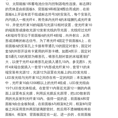
12、太阳能板1和蓄电池分别与控制器电性连接。标志牌2
的壳体是由前面板6、背面板9和框架8围合而成的，在前
面板6上开设有若干组成标志符号3的安装孔，每个安装孔
内均插入一根光纤4，将壳体内光纤4的末端捆扎成光纤束
10，并使光纤束10的端面与光源12相对设置，使光纤束10
的端面形成接收光源12发射光线的导光面，光线经过光纤
4末端传导至位于前面板6的光纤4前端，向外射出，从而
形成清晰的标志信号。为了将光纤4固定于前面板6上，在
前面板6的安装孔上卡接有带通孔13的固定衬套5，固定衬
套5的外部开设有卡紧用的环形卡槽。如图4所示，固定衬
套5通孔13的尾部为锥形孔，锥形孔朝衬套的末端逐渐扩
大，以便于光纤4从锥形孔处插入通孔13内。参见图5，光
纤4末端合拢插入一套管11内形成光纤束10，套管11的末
端安装有光源12，光源12为设置在光板上的LED发光组，
LED发光组与光纤束10之间存在有一定的间距；本实施例
中，光纤束10由1200根以上的光纤4组成，LED发光组由
15个LED发光体组成。在套管11内靠近光源12一侧的内表
面上设置有反光膜，利用反光膜反光原理，把LED散射四
周的光反射到光纤束10内。值得一提的是，前面板6和背
面板9由合金板制成，在前面板6与框架8之间，框架8与背
板之间采用里外两层玻璃胶密封。然后用不透钢螺栓将前
面板6、框架8、背面板固定在一起。进一步的，在前面板