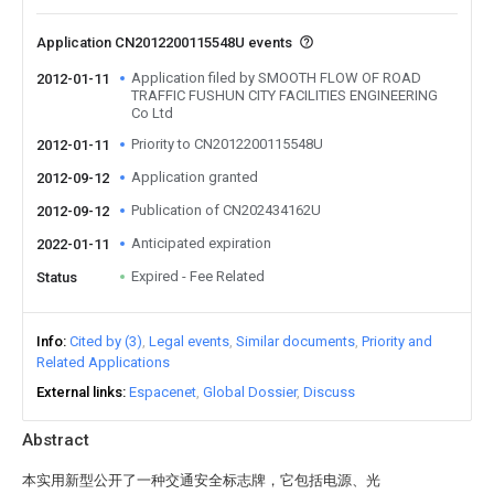
Application CN2012200115548U events
Application filed by SMOOTH FLOW OF ROAD
2012-01-11
TRAFFIC FUSHUN CITY FACILITIES ENGINEERING
Co Ltd
Priority to CN2012200115548U
2012-01-11
Application granted
2012-09-12
Publication of CN202434162U
2012-09-12
Anticipated expiration
2022-01-11
Expired - Fee Related
Status
Info
Cited by (3)
Legal events
Similar documents
Priority and
Related Applications
External links
Espacenet
Global Dossier
Discuss
Abstract
本实用新型公开了一种交通安全标志牌，它包括电源、光