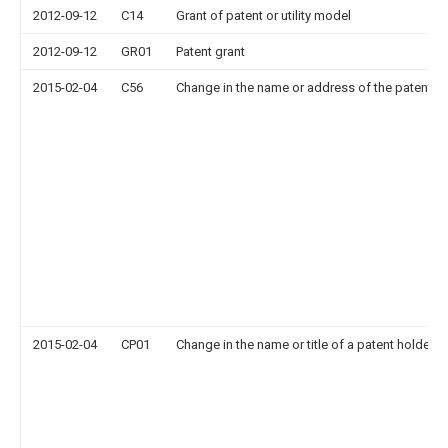
2012-09-12
C14
Grant of patent or utility model
2012-09-12
GR01
Patent grant
2015-02-04
C56
Change in the name or address of the patentee
2015-02-04
CP01
Change in the name or title of a patent holder