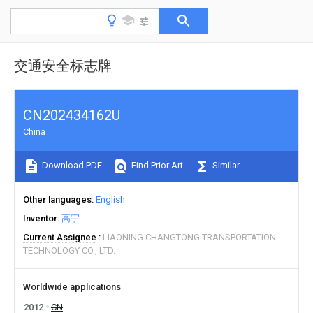
交通安全标志牌
CN202434162U
China
Download PDF
Find Prior Art
Similar
Other languages
English
Inventor
高宇
Current Assignee
LIAONING CHANGTONG TRANSPORTATION
TECHNOLOGY CO., LTD.
Worldwide applications
2012
CN