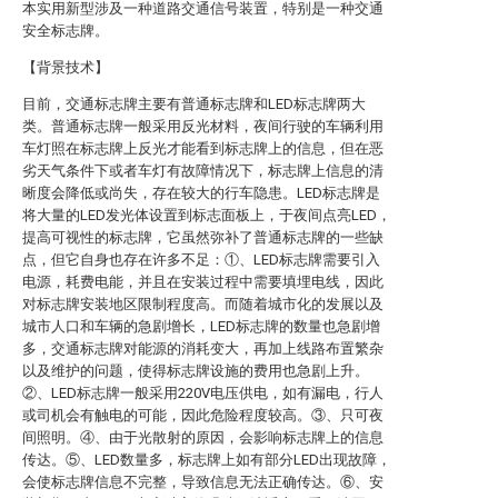
本实用新型涉及一种道路交通信号装置，特别是一种交通
安全标志牌。
【背景技术】
目前，交通标志牌主要有普通标志牌和LED标志牌两大
类。普通标志牌一般采用反光材料，夜间行驶的车辆利用
车灯照在标志牌上反光才能看到标志牌上的信息，但在恶
劣天气条件下或者车灯有故障情况下，标志牌上信息的清
晰度会降低或尚失，存在较大的行车隐患。LED标志牌是
将大量的LED发光体设置到标志面板上，于夜间点亮LED，
提高可视性的标志牌，它虽然弥补了普通标志牌的一些缺
点，但它自身也存在许多不足：①、LED标志牌需要引入
电源，耗费电能，并且在安装过程中需要填埋电线，因此
对标志牌安装地区限制程度高。而随着城市化的发展以及
城市人口和车辆的急剧增长，LED标志牌的数量也急剧增
多，交通标志牌对能源的消耗变大，再加上线路布置繁杂
以及维护的问题，使得标志牌设施的费用也急剧上升。
②、LED标志牌一般采用220V电压供电，如有漏电，行人
或司机会有触电的可能，因此危险程度较高。③、只可夜
间照明。④、由于光散射的原因，会影响标志牌上的信息
传达。⑤、LED数量多，标志牌上如有部分LED出现故障，
会使标志牌信息不完整，导致信息无法正确传达。⑥、安