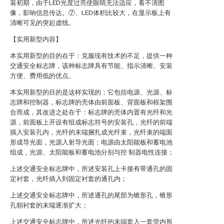
装初期，由于LED光度过亮使眼睛无法适应，看不清图
像，影响信息传达。⑦、LED体积比较大，在显示板上有
清晰可见的突起虚线。
【实用新型内容】
本实用新型的目的在于：克服现有技术的不足，提供一种
交通安全标志牌，该种标志牌具有节能、指示清晰、安装
方便、费用低的优点。
本实用新型的目的是这样实现的：它包括电源、光源、标
志牌和控制器，标志牌的壳体由前面板、背面板和框架围
合而成，其改进之处在于：标志牌的壳体内置有光纤和光
源，前面板上开设有组成标志符号的安装孔，光纤的前端
插入安装孔内，光纤的末端捆扎成光纤束，光纤束的端面
形成导光面，光源入射导光面；电源由太阳能板和蓄电池
组成，光源、太阳能板和蓄电池分别与控 制器电性连接；
上述交通安全标志牌中，所述安装孔上卡接有带通孔的固
定衬套，光纤插入到固定衬套的通孔内；
上述交通安全标志牌中，所述通孔的尾部为锥形孔，锥形
孔朝衬套的末端逐渐扩大；
上述交通安全标志牌中，所述光纤的末端套入一套管内形