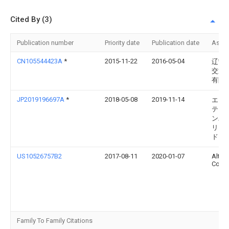
Cited By (3)
Publication number
Priority date
Publication date
Assi
CN105544423A
*
2015-11-22
2016-05-04
辽宁
交通
有限
JP2019196697A
*
2018-05-08
2019-11-14
エー
テック
ンパ
リミ
ド
US10526757B2
2017-08-11
2020-01-07
Altec
Co., L
Family To Family Citations