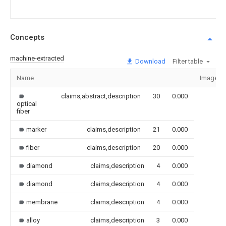
Concepts
machine-extracted
Download
Filter table
Name
Image
claims,abstract,description
30
0.000
optical
fiber
marker
claims,description
21
0.000
fiber
claims,description
20
0.000
diamond
claims,description
4
0.000
diamond
claims,description
4
0.000
membrane
claims,description
4
0.000
alloy
claims,description
3
0.000