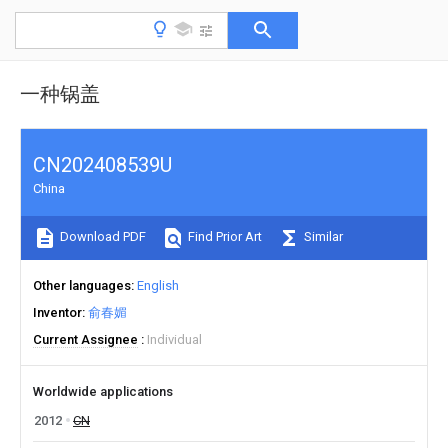
一种锅盖
CN202408539U
China
Download PDF
Find Prior Art
Similar
Other languages
English
Inventor
俞春媚
Current Assignee
Individual
Worldwide applications
2012
CN