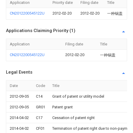
Application
Priority date
Filing date
Title
CN2012200545122U
2012-02-20
2012-02-20
一种锅盖
Applications Claiming Priority (1)
Application
Filing date
Title
CN2012200545122U
2012-02-20
一种锅盖
Legal Events
Date
Code
Title
2012-09-05
C14
Grant of patent or utility model
2012-09-05
GR01
Patent grant
2014-04-02
C17
Cessation of patent right
2014-04-02
CF01
Termination of patent right due to non-payment