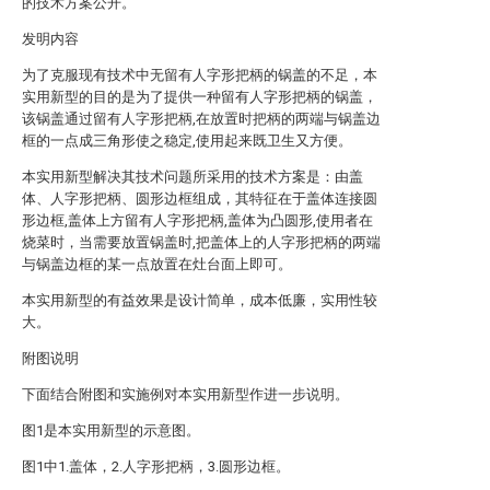
的技术方案公开。
发明内容
为了克服现有技术中无留有人字形把柄的锅盖的不足，本
实用新型的目的是为了提供一种留有人字形把柄的锅盖，
该锅盖通过留有人字形把柄,在放置时把柄的两端与锅盖边
框的一点成三角形使之稳定,使用起来既卫生又方便。
本实用新型解决其技术问题所采用的技术方案是：由盖
体、人字形把柄、圆形边框组成，其特征在于盖体连接圆
形边框,盖体上方留有人字形把柄,盖体为凸圆形,使用者在
烧菜时，当需要放置锅盖时,把盖体上的人字形把柄的两端
与锅盖边框的某一点放置在灶台面上即可。
本实用新型的有益效果是设计简单，成本低廉，实用性较
大。
附图说明
下面结合附图和实施例对本实用新型作进一步说明。
图1是本实用新型的示意图。
图1中1.盖体，2.人字形把柄，3.圆形边框。