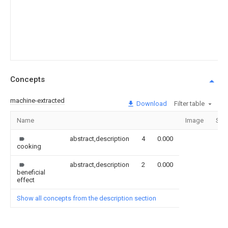
Concepts
machine-extracted
Download
Filter table
Name
Image
Sec
abstract,description
4
0.000
cooking
abstract,description
2
0.000
beneficial
effect
Show all concepts from the description section