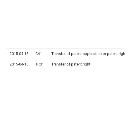
2015-04-15
C41
Transfer of patent application or patent right or
2015-04-15
TR01
Transfer of patent right