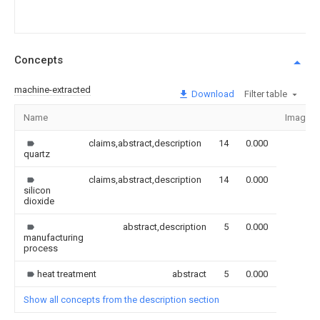
Concepts
machine-extracted
Download
Filter table
Name
Image
claims,abstract,description
14
0.000
quartz
claims,abstract,description
14
0.000
silicon
dioxide
abstract,description
5
0.000
manufacturing
process
heat treatment
abstract
5
0.000
Show all concepts from the description section