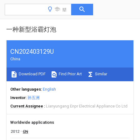
一种新型浴霸灯泡
CN202403129U
China
Download PDF
Find Prior Art
Similar
Other languages
English
Inventor
孙五洲
Current Assignee
Lianyungang Enpr Electrical Appliance Co Ltd
Worldwide applications
2012
CN