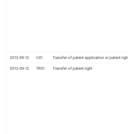
2012-09-12
C41
Transfer of patent application or patent right or
2012-09-12
TR01
Transfer of patent right