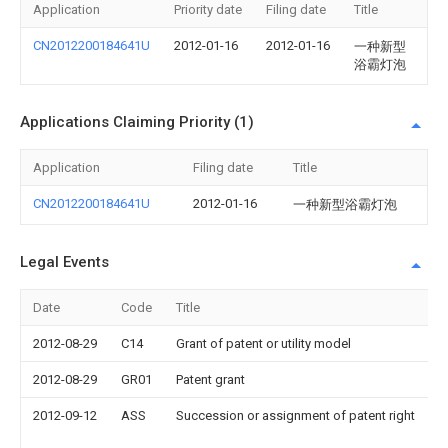
Application
Priority date
Filing date
Title
CN2012200184641U
2012-01-16
2012-01-16
一种新型
浴霸灯泡
Applications Claiming Priority (1)
Application
Filing date
Title
CN2012200184641U
2012-01-16
一种新型浴霸灯泡
Legal Events
Date
Code
Title
2012-08-29
C14
Grant of patent or utility model
2012-08-29
GR01
Patent grant
2012-09-12
ASS
Succession or assignment of patent right