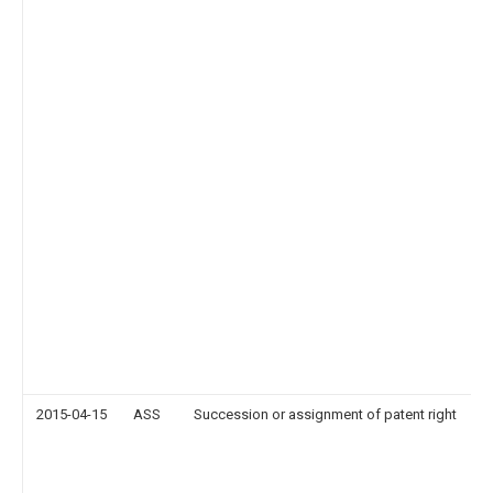
2015-04-15
ASS
Succession or assignment of patent right