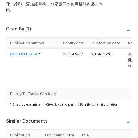
化、改型、添加或替换，也应属于本实用新型的保护范
围。
Cited By (1)
Publication number
Priority date
Publication date
Assi
CN103660824A
*
2012-09-17
2014-03-26
湖南
机械
有限
Family To Family Citations
* Cited by examiner, † Cited by third party, ‡ Family to family citation
Similar Documents
Publication
Publication Date
Title