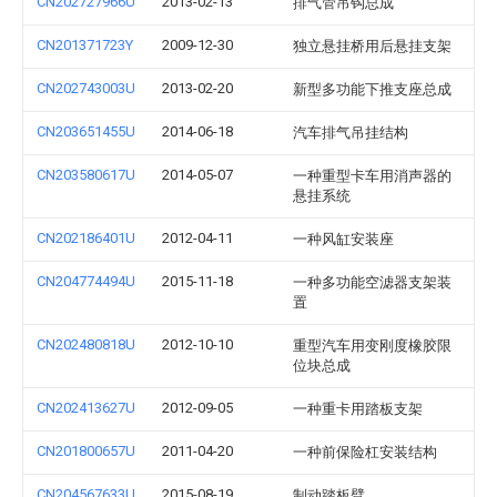
CN202727966U
2013-02-13
排气管吊钩总成
CN201371723Y
2009-12-30
独立悬挂桥用后悬挂支架
CN202743003U
2013-02-20
新型多功能下推支座总成
CN203651455U
2014-06-18
汽车排气吊挂结构
CN203580617U
2014-05-07
一种重型卡车用消声器的
悬挂系统
CN202186401U
2012-04-11
一种风缸安装座
CN204774494U
2015-11-18
一种多功能空滤器支架装
置
CN202480818U
2012-10-10
重型汽车用变刚度橡胶限
位块总成
CN202413627U
2012-09-05
一种重卡用踏板支架
CN201800657U
2011-04-20
一种前保险杠安装结构
CN204567633U
2015-08-19
制动踏板臂