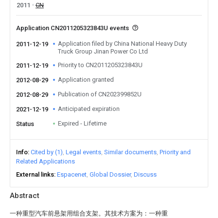
2011
CN
Application CN2011205323843U events
Application filed by China National Heavy Duty
2011-12-19
Truck Group Jinan Power Co Ltd
Priority to CN2011205323843U
2011-12-19
Application granted
2012-08-29
Publication of CN202399852U
2012-08-29
Anticipated expiration
2021-12-19
Expired - Lifetime
Status
Info
Cited by (1)
Legal events
Similar documents
Priority and
Related Applications
External links
Espacenet
Global Dossier
Discuss
Abstract
一种重型汽车前悬架用组合支架。其技术方案为：一种重