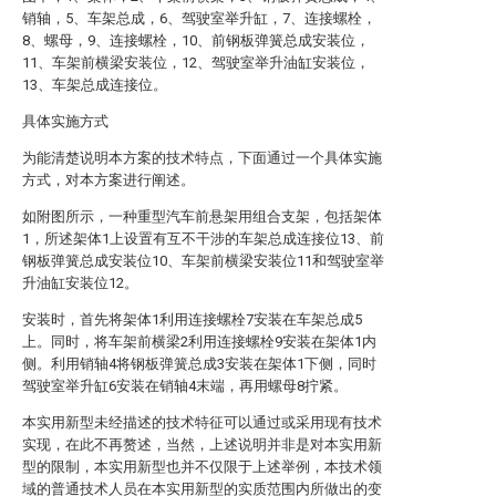
销轴，5、车架总成，6、驾驶室举升缸，7、连接螺栓，
8、螺母，9、连接螺栓，10、前钢板弹簧总成安装位，
11、车架前横梁安装位，12、驾驶室举升油缸安装位，
13、车架总成连接位。
具体实施方式
为能清楚说明本方案的技术特点，下面通过一个具体实施
方式，对本方案进行阐述。
如附图所示，一种重型汽车前悬架用组合支架，包括架体
1，所述架体1上设置有互不干涉的车架总成连接位13、前
钢板弹簧总成安装位10、车架前横梁安装位11和驾驶室举
升油缸安装位12。
安装时，首先将架体1利用连接螺栓7安装在车架总成5
上。同时，将车架前横梁2利用连接螺栓9安装在架体1内
侧。利用销轴4将钢板弹簧总成3安装在架体1下侧，同时
驾驶室举升缸6安装在销轴4末端，再用螺母8拧紧。
本实用新型未经描述的技术特征可以通过或采用现有技术
实现，在此不再赘述，当然，上述说明并非是对本实用新
型的限制，本实用新型也并不仅限于上述举例，本技术领
域的普通技术人员在本实用新型的实质范围内所做出的变