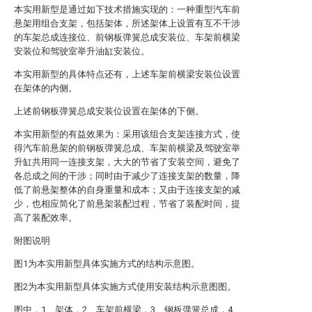
本实用新型是通过如下技术措施实现的：一种重型汽车前
悬架用组合支架，包括架体，所述架体上设置有互不干涉
的车架总成连接位、前钢板弹簧总成安装位、车架前横梁
安装位和驾驶室举升油缸安装位。
本实用新型的具体特点还有，上述车架前横梁安装位设置
在架体的内侧。
上述前钢板弹簧总成安装位设置在架体的下侧。
本实用新型的有益效果为：采用该组合支架连接方式，使
得汽车前悬架的前钢板弹簧总成、车架前横梁及驾驶室举
升缸共用同一连接支架，大大的节省了安装空间，避免了
各总成之间的干涉；同时由于减少了连接支架的数量，降
低了前悬架整体的自身重量和成本；又由于连接支架的减
少，也相应简化了前悬架装配过程，节省了装配时间，提
高了装配效率。
附图说明
图1为本实用新型具体实施方式的结构示意图。
图2为本实用新型具体实施方式使用安装结构示意图图。
图中，1、架体，2、车架前横梁，3、钢板弹簧总成，4、