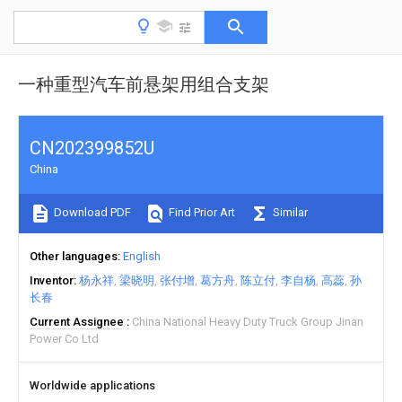
一种重型汽车前悬架用组合支架
CN202399852U
China
Download PDF
Find Prior Art
Similar
Other languages
English
Inventor
杨永祥
梁晓明
张付增
葛方舟
陈立付
李自杨
高蕊
孙
长春
Current Assignee
China National Heavy Duty Truck Group Jinan
Power Co Ltd
Worldwide applications