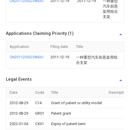
CN2011205323843U
2011-12-19
2011-12-19
一种重型
汽车前悬
架用组合
支架
Applications Claiming Priority (1)
Application
Filing date
Title
CN2011205323843U
2011-12-19
一种重型汽车前悬架用组
合支架
Legal Events
Date
Code
Title
Description
2012-08-29
C14
Grant of patent or utility model
2012-08-29
GR01
Patent grant
2022-01-04
CX01
Expiry of patent term