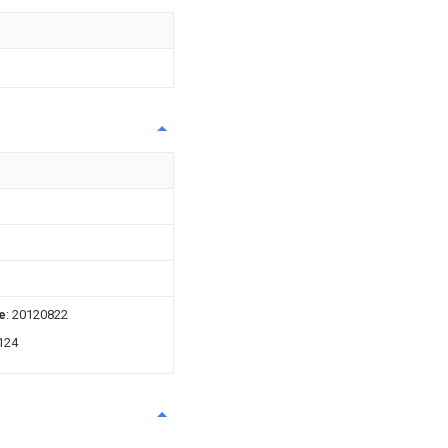
e
: 20120822
124