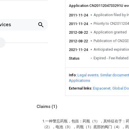
Application CN2011204733291U ev
Application filed by I
2011-11-24
Priority to CN20112
2011-11-24
vices
Application granted
2012-08-22
Publication of CN20
2012-08-22
Anticipated expiratio
2021-11-24
Expired - Fee Related
Status
Info
Legal events
Similar documen
Applications
External links
Espacenet
Global Do
Claims
(1)
1.一种警忘药瓶，包括：药瓶（1），其特征在于：
（2），电池（3），药瓶（1）底部的阀门（4），