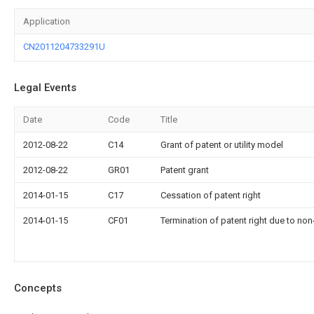
Application
CN2011204733291U
Legal Events
Date
Code
Title
2012-08-22
C14
Grant of patent or utility model
2012-08-22
GR01
Patent grant
2014-01-15
C17
Cessation of patent right
2014-01-15
CF01
Termination of patent right due to no
Concepts