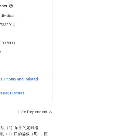
ents
ndividual
04733291U
2389780U
n
ts
Priority and Related
ssier
Discuss
Hide Dependent
药瓶（1）顶部的定时器
药瓶（1）口的隔板（5），控