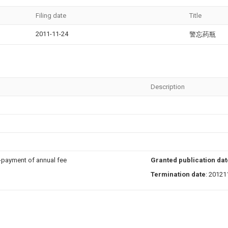
Filing date
Title
2011-11-24
警忘药瓶
Description
n-payment of annual fee
Granted publication dat
Termination date
: 20121