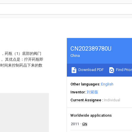
CN202389780U
），药瓶（1）底部的阀门
China
7）。其优点是：拧开药瓶即
铃时间来控制药品下来的数
Download PDF
Find Prior
Other languages
English
Inventor
刘紫薇
Current Assignee
Individual
Worldwide applications
2011
CN