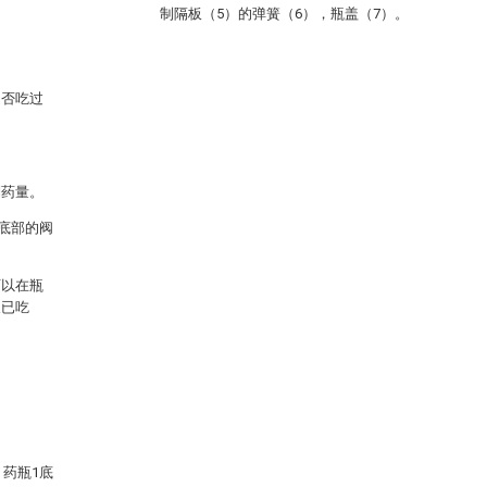
制隔板（5）的弹簧（6），瓶盖（7）。
是否吃过
制药量。
1底部的阀
可以在瓶
天已吃
，药瓶1底