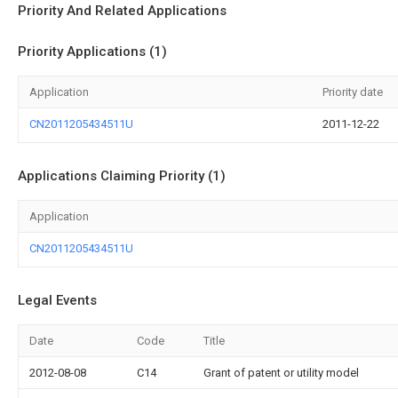
Priority And Related Applications
Priority Applications (1)
Application
Priority date
CN2011205434511U
2011-12-22
Applications Claiming Priority (1)
Application
CN2011205434511U
Legal Events
Date
Code
Title
2012-08-08
C14
Grant of patent or utility model