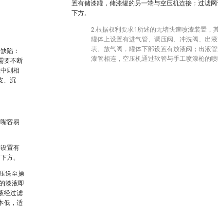
置有储漆罐，储漆罐的另一端与空压机连接；过滤网
下方。
2.根据权利要求1所述的无堵快速喷漆装置，
罐体上设置有进气管、调压阀、冲洗阀、出液
表、放气阀，罐体下部设置有放液阀；出液管
的缺陷：
漆管相连，空压机通过软管与手工喷漆枪的喷
需要不断
程中则相
皮、沉
喷嘴容易
还设置有
的下方。
压送至操
的漆液即
液经过滤
本低，适