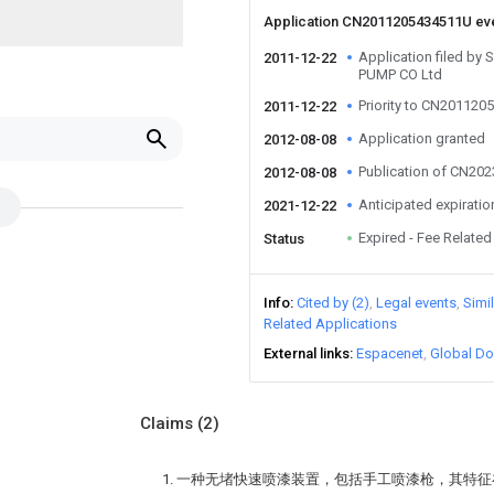
Application CN2011205434511U ev
Application filed b
2011-12-22
PUMP CO Ltd
Priority to CN20112
2011-12-22
Application granted
2012-08-08
Publication of CN20
2012-08-08
Anticipated expiratio
2021-12-22
Expired - Fee Related
Status
Info
Cited by (2)
Legal events
Simi
Related Applications
External links
Espacenet
Global Do
Claims
(2)
1. 一种无堵快速喷漆装置，包括手工喷漆枪，其特