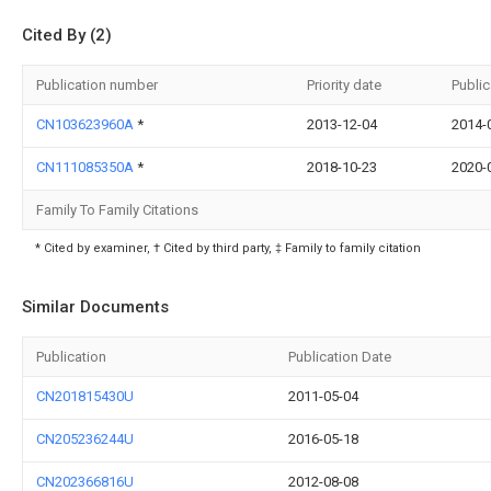
Cited By (2)
Publication number
Priority date
Public
CN103623960A
*
2013-12-04
2014-
CN111085350A
*
2018-10-23
2020-
Family To Family Citations
* Cited by examiner, † Cited by third party, ‡ Family to family citation
Similar Documents
Publication
Publication Date
CN201815430U
2011-05-04
CN205236244U
2016-05-18
CN202366816U
2012-08-08