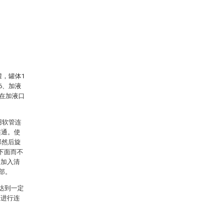
，罐体1
6、加液
置在加液口
用软管连
连通。使
部然后旋
下面而不
漆加入清
部。
达到一定
可进行连