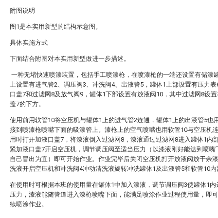
附图说明
图1是本实用新型的结构示意图。
具体实施方式
下面结合附图对本实用新型做进一步描述。
一种无堵快速喷漆装置，包括手工喷漆枪，在喷漆枪的一端还设置有储漆罐
上设置有进气管2、调压阀3、冲洗阀4、出液管5，罐体1上部设置有压力表
口盖7和过滤网8及放气阀9，罐体1下部设置有放液阀10，其中过滤网8设
盖7的下方。
使用前用软管10将空压机与罐体1上的进气管2连通，罐体1上的出液管5也
接到喷漆枪喷嘴下面的吸漆管上。漆枪上的空气喷嘴也用软管10与空压机
用时打开加液口盖7，将漆液倒入过滤网8，漆液通过过滤网8进入罐体1内
紧加液口盖7开启空压机，调节调压阀至适当压力（以漆液刚好能达到喷嘴
自己冒出为宜）即可开始作业。作业完毕后关闭空压机打开放液阀放干余
洗液开启空压机和冲洗阀4冲动清洗液旋转冲洗罐体1及出液管5和软管10内
在使用时可根据本班的使用量在罐体1中加入漆液，调节调压阀3使罐体1内
压力，漆液能随管道进入漆枪喷嘴下面，能满足喷涂作业过程使用量，即
续喷涂作业。