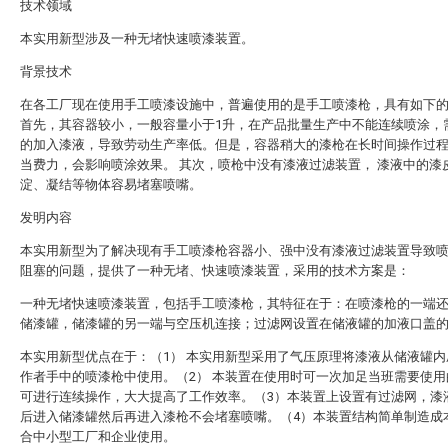
技术领域
本实用新型涉及一种无堵快速喷漆装置。
背景技术
在各工厂现在使用手工喷漆设施中，普遍使用的是手工喷漆枪，具有如下
首先，其容器较小，一般容量小于1升，在产品批量生产中不能连续喷涂，
的加入漆液，导致劳动生产率低。但是，容器稍大的漆枪在长时间操作过
当费力，会影响喷涂效果。 其次，喷枪中没有漆液过滤装置， 漆液中的漆
淀、凝结等物体容易堵塞喷嘴。
发明内容
本实用新型为了解决现有手工喷漆枪容器小、强中没有漆液过滤装置导致
阻塞的问题，提供了一种无堵、快速喷漆装置，采用的技术方案是：
一种无堵快速喷漆装置，包括手工喷漆枪，其特征在于：在喷漆枪的一端
储漆罐，储漆罐的另一端与空压机连接；过滤网设置在储液罐的加液口盖
本实用新型优点在于：（1） 本实用新型采用了气压原理将漆液从储液罐内
作者手中的喷漆枪中使用。（2） 本装置在使用时可一次加足当班需要使用
可进行连续操作，大大提高了工作效率。（3）本装置上设置有过滤网，漆
后进入储漆罐然后再进入漆枪不会堵塞喷嘴。（4）本装置结构简单制造成
合中小型工厂和企业使用。