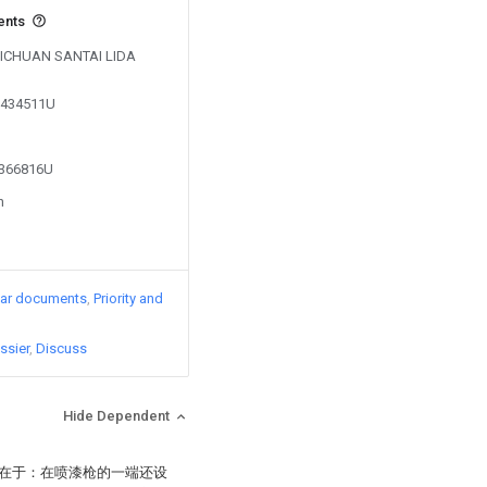
ents
y SICHUAN SANTAI LIDA
05434511U
2366816U
n
lar documents
Priority and
ssier
Discuss
Hide Dependent
征在于：在喷漆枪的一端还设