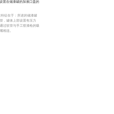
设置在储漆罐的加液口盖的
其特征在于：所述的储漆罐
管，罐体上部设置有压力
通过软管与手工喷漆枪的吸
嘴相连。