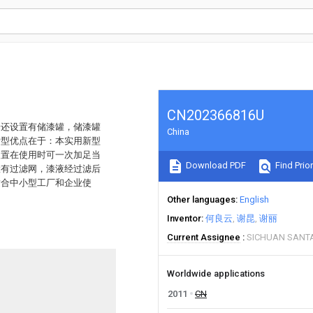
CN202366816U
端还设置有储漆罐，储漆罐
China
新型优点在于：本实用新型
装置在使用时可一次加足当
Download PDF
Find Prior
置有过滤网，漆液经过滤后
适合中小型工厂和企业使
Other languages
English
Inventor
何良云
谢昆
谢丽
Current Assignee
SICHUAN SANTA
Worldwide applications
2011
CN