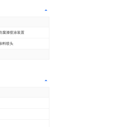
防腐漆喷涂装置
涂料喷头