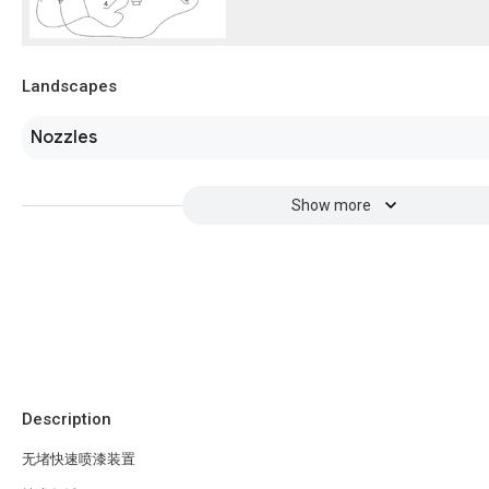
Landscapes
Nozzles
Show more
Description
无堵快速喷漆装置