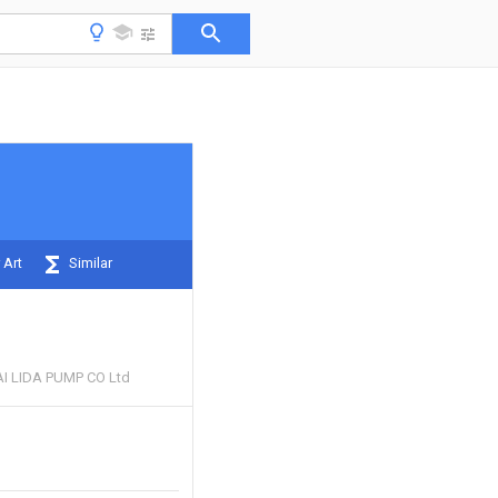
 Art
Similar
I LIDA PUMP CO Ltd